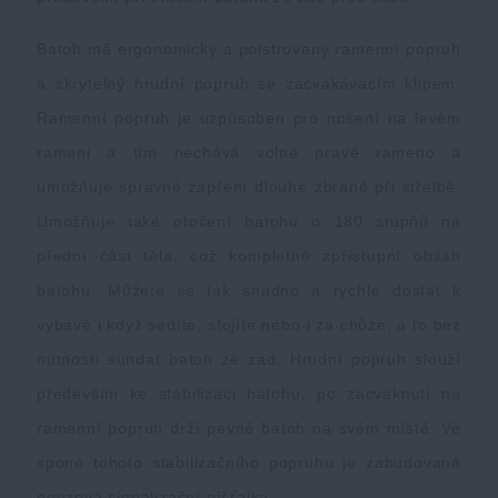
Batoh má ergonomický a polstrovaný ramenní popruh
a skrytelný hrudní popruh se zacvakávacím klipem.
Ramenní popruh je uzpůsoben pro nošení na levém
rameni a tím nechává volné pravé rameno a
umožňuje správné zapření dlouhé zbraně při střelbě.
Umožňuje také otočení batohu o 180 stupňů na
přední část těla, což kompletně zpřístupní obsah
batohu. Můžete se tak snadno a rychle dostat k
výbavě i když sedíte, stojíte nebo i za chůze, a to bez
nutnosti sundat batoh ze zad. Hrudní popruh slouží
především ke stabilizaci batohu, po zacvaknutí na
ramenní popruh drží pevně batoh na svém místě. Ve
sponě tohoto stabilizačního popruhu je zabudovaná
nouzová signalizační píšťalka.