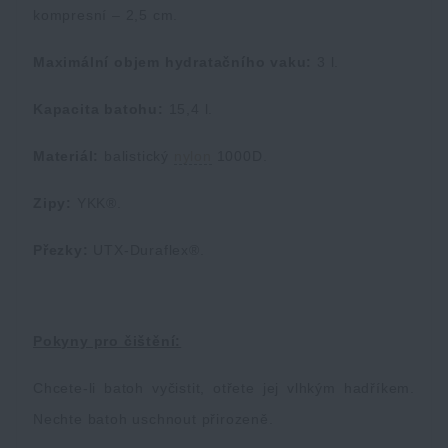
kompresní – 2,5 cm.
Maximální objem hydratačního vaku:
3 l.
Kapacita batohu:
15,4 l.
Materiál:
balistický
nylon
1000D.
Zipy:
YKK®.
Přezky:
UTX-Duraflex®.
Pokyny pro čištění:
Chcete-li batoh vyčistit, otřete jej vlhkým hadříkem.
Nechte batoh uschnout přirozeně.