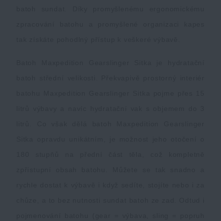
batoh sundat. Díky promyšlenému ergonomickému
zpracování batohu a promyšlené organizaci kapes
tak získáte pohodlný přístup k veškeré výbavě.
Batoh Maxpedition Gearslinger Sitka je hydratační
batoh střední velikosti. Překvapivě prostorný interiér
batohu Maxpedition Gearslinger Sitka pojme přes 15
litrů výbavy a navíc hydratační vak s objemem do 3
litrů. Co však dělá batoh Maxpedition Gearslinger
Sitka opravdu unikátním, je možnost jeho otočení o
180 stupňů na přední část těla, což kompletně
zpřístupní obsah batohu. Můžete se tak snadno a
rychle dostat k výbavě i když sedíte, stojíte nebo i za
chůze, a to bez nutnosti sundat batoh ze zad. Odtud i
pojmenování batohu (gear = výbava, sling = popruh