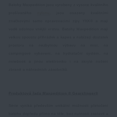
Batohy Maxpedition jsou vyrobeny z vysoce kvalitního
Akcie a zľavy
prošívaného
nylonu
, jsou osazeny kvalitními
značkovými samo opravovacími zipy YKK® a mají
Výpredaj
vodě odolnou vnější vrstvu. Batohy Maxpedition mají
velkou spoustu přihrádek a kapes a nabízejí dostatek
Značky A-Z
prostoru na nezbytnou výbavu na misi, na
campingové vybavení, na hydratační systém, na
Všetky produkty
notebook a jinou elektroniku i na skryté nošení
zbraně a náhradních zásobníků.
Produktová řada Maxpedition ® Gearslinger®
Série vyniká především unikátní možností přetočení
batohu dopředu přímo na těle, bez nutnosti zastavit a