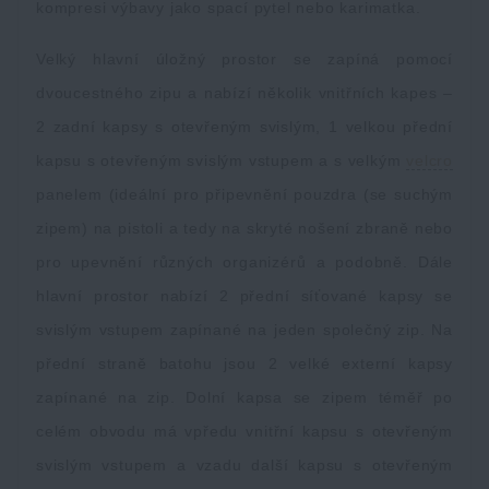
kompresi výbavy jako spací pytel nebo karimatka.
Velký hlavní úložný prostor se zapíná pomocí
dvoucestného zipu a nabízí několik vnitřních kapes –
2 zadní kapsy s otevřeným svislým, 1 velkou přední
kapsu s otevřeným svislým vstupem a s velkým
velcro
panelem (ideální pro připevnění pouzdra (se suchým
zipem) na pistoli a tedy na skryté nošení zbraně nebo
pro upevnění různých organizérů a podobně. Dále
hlavní prostor nabízí 2 přední síťované kapsy se
svislým vstupem zapínané na jeden společný zip. Na
přední straně batohu jsou 2 velké externí kapsy
zapínané na zip. Dolní kapsa se zipem téměř po
celém obvodu má vpředu vnitřní kapsu s otevřeným
svislým vstupem a vzadu další kapsu s otevřeným