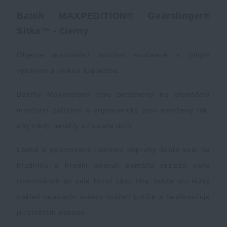
Vodeodolné zápisníky
Výpredaj
Batoh
MAXPEDITION®
Gearslinger®
Sitka
™
-
čierny
Ochrana pred komármi a hmyzom
Značky A-Z
Objevte maximální komfort současně s plným
výkonem a velkou kapacitou.
Ohrievače nôh, rúk a tela
Všetky produkty
Batohy Maxpedition jsou postaveny na přenášení
Opravné sady a fixačné pásky
množství zařízení a ergonomicky jsou navrženy tak,
aby nikdy netáhly uživatele dolů.
Potreby pre vodákov
Ladné a polstrované ramenní popruhy dobře sedí na
hrudníku a hrudní popruh pomáhá rozložit váhu
Zdravie, ochrana
rovnoměrně po celé horní části těla, takže ani těžký
náklad nepůsobí svému nositeli potíže a nepřevažuje
Novinky
jej směrem dozadu.