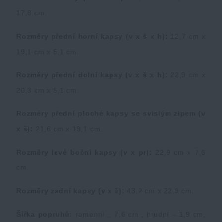
17,8 cm.
Rozměry přední horní kapsy (v x š x h):
12,7 cm x
19,1 cm x 5,1 cm.
Rozměry přední dolní kapsy (v x š x h):
22,9 cm x
20,3 cm x 5,1 cm.
Rozměry přední ploché kapsy se svislým zipem (v
x š):
21,6 cm x 19,1 cm.
Rozměry levé boční kapsy (v x pr):
22,9 cm x 7,6
cm.
Rozměry zadní kapsy (v x š):
43,2 cm x 22,9 cm.
Šířka popruhů:
ramenní – 7,6 cm , hrudní – 1,9 cm,