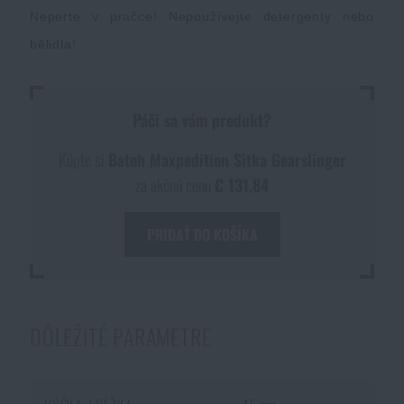
Neperte v pračce! Nepoužívejte detergenty nebo
bělidla!
Páči sa vám produkt?
Kúpte si
Batoh Maxpedition Sitka Gearslinger
za akčnú cenu
€ 131,84
PRIDAŤ DO KOŠÍKA
DÔLEŽITÉ PARAMETRE