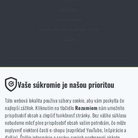
Inšpirácia
Slovník pojmov
Zásady ochrany osobných údajov
Cookies
Obchod Rigad.sk získal vďaka spokojnosti overených zákazníkov
Funkčné
Vaše súkromie je našou prioritou
prestížny certifikát Zlaté Overené zákazníkmi.
Bez nich by naša webová stránka vôbec nefungovala. Ukladanie
týchto súborov cookie nie je možné zakázať.
Táto webová lokalita používa súbory cookie, aby vám poskytla čo
najlepší zážitok. Kliknutím na tlačidlo
Rozumiem
nám umožníte
Analytické
prispôsobiť obsah a zlepšiť funkčnosť stránky. Bez vášho súhlasu
Tieto súbory cookie anonymne ukladajú informácie o tom, ako si
nebudeme môcť plne prispôsobiť obsah vašim potrebám, čo môže
NCAGE 828DG
prezeráte a používate našu webovú lokalitu. Pomáhajú nám
ovplyvniť niektoré časti e-shopu (napríklad YouTube, Inšpirácie a
lepšie pochopiť, čo sa našim zákazníkom páči a kam by sme mali
ďalšie). Ďalšie informácie a správu svojich preferencií získate