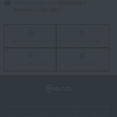
PREČÍTAŤ ČLÁNOK
Worldwide delivery? Go to
MAXPEDITION®
BATOH MAXPEDITION SITKA GEARSLINGER - KHAKI / FOLIAGE GREEN
Gearslinger® Bag Sitka™
BATOH MAXPEDITION SITKA GEARSLINGER - ČIERNA
Jarné upratovanie: máte vyčistené zbrane?
BATOH MAXPEDITION SITKA GEARSLINGER - WOLF GREY
PREČÍTAŤ ČLÁNOK
Doprava zadarmo od 200 €
97 % tovaru je na sklade
Páči sa vám produkt?
Garancia vrátenia peňazí
Kamenné predajne
Kúpte si
Batoh Maxpedition Sitka Gearslinger
za akčnú cenu
€ 131,84
PRIDAŤ DO KOŠÍKA
Naši zákazníci majú k dispozícii kamennú predajňu v Semiloch, cca 40
km od Liberca, v Olomouci a Ostrave. Tovar dodávame aj do Česka na
Rigad.cz a tiež do celej Európy a prakticky celého sveta na Rigad.com.