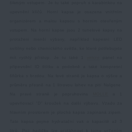
šikmým vstupem. Je tu také popruh s karabinkou na
upevnění klíčů. Horní kapsa je osazena vnitřním
organizérem a malou kapsou s horním otevřeným
vstupem. Na horní kapse jsou 2 tunelové kapsy na
protažení menší výbavy, například kapesní LED
svítilny nebo chemického světla, ke které potřebujete
mít rychlý přístup. Je tu také 1
velcro
panel na
připevnění ID štítku a podobně a také kompresní
šňůrka s brzdou. Na levé straně je kapsa o výšce a
průměru přesně na 1 litrovou lahev na pití Nalgene.
Na pravé straně je popruhovina
MOLLE
a 1
upevňovací “D“ kroužek na další výbavu. Vzadu za
hlavním prostorem je plochá kapsa zapínaná zipem.
Tato kapsa pojme hydratační vak o kapacitě až 3
litrů. Picí hadičku lze protáhnout k tomu určeným