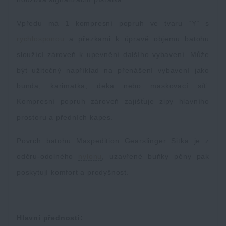
Vpředu má 1 kompresní popruh ve tvaru “Y“ s
rychlosponou
a přezkami k úpravě objemu batohu
sloužící zároveň k upevnění dalšího vybavení. Může
být užitečný například na přenášení vybavení jako
bunda, karimatka, deka nebo maskovací síť.
Kompresní popruh zároveň zajišťuje zipy hlavního
prostoru a předních kapes.
Povrch batohu Maxpedition Gearslinger Sitka je z
oděru-odolného
nylonu
, uzavřené buňky pěny pak
poskytují komfort a prodyšnost.
Hlavní přednosti: