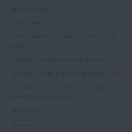
- lehký, úzký profil
- odolný a pevný
- otočný dopředu pro snadný a rychlý přístup k
výbavě
- prodyšná polstrovaná záda, dobře drží tvar
- vodě-odolný a oděruvzdorný 1000D balistický
nylon
- povrchová úprava z Teflonu® chrání batoh a jeho
obsah před vodou a nečistotami
- snadná údržba
- vysoká pevnost zipů