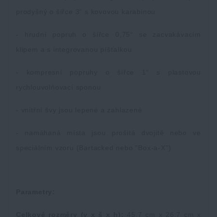
prodyšný o šířce 3“ s kovovou karabinou
- hrudní popruh o šířce 0,75“ se zacvakávacím
klipem a s integrovanou píšťalkou
- kompresní popruhy o šířce 1“ s plastovou
rychlouvolňovací sponou
- vnitřní švy jsou lepené a zahlazené
- namáhaná místa jsou prošitá dvojitě nebo ve
speciálním vzoru (Bartacked nebo "Box-a-X")
Parametry:
Celkové rozměry (v x š x h):
45,7 cm x 26,7 cm x