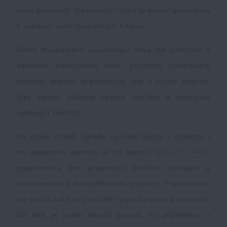
nebo přehodit). Gearslinger Sitka je menší alternativa
k základní verzi Gearslinger Kodiak.
Batoh Maxpedition Gearslinger Sitka má prodyšná a
zaoblená polstrovaná záda, prodyšný polstrovaný
ramenní popruh, ergonomický tvar a hrudní popruh,
díky kterým zvládne vysoké zatížení a poskytuje
vynikající komfort.
Na pravé straně, vpředu na dolní kapse a dokonce i
na ramenním popruhu je na batohu
MOLLE
/
PALS
popruhovina pro připevnění dalšího vybavení a
příslušenství s kompatibilními popruhy. Popruhovinu
lze použít také na protažení psacího pera a podobně.
Na dně je jeden dlouhý popruh na připevnění a