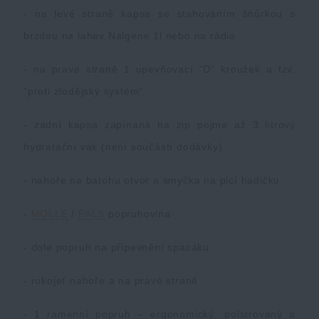
- na levé straně kapsa se stahováním šňůrkou s
brzdou na lahev Nalgene 1l nebo na rádio
- na pravé straně 1 upevňovací “D“ kroužek a tzv.
“proti zlodějský systém“
- zadní kapsa zapínaná na zip pojme až 3 litrový
hydratační vak (není součástí dodávky)
- nahoře na batohu otvor a smyčka na picí hadičku
-
MOLLE
/
PALS
popruhovina
- dole popruh na připevnění spacáku
- rukojeť nahoře a na pravé straně
- 1 ramenní popruh – ergonomický, polstrovaný a