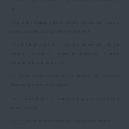
zip
- na dolní kapse našitá plochá kapsa se svislým
zipem zajištěným popruhem s patentkou
- v dolní kapse vpředu 1 kapsa s otevřeným svislým
vstupem, vzadu 1 kapsa s otevřeným šikmým
vstupem a karabina na klíče
- v horní kapse organizér (3 smyčky na uchycení
předmětů) a otevřená kapsa
- na horní kapse 2 tunelové kapsy na protažení
menší výbavy
-
velcro
panel a kompresní šňůrka na horní kapse