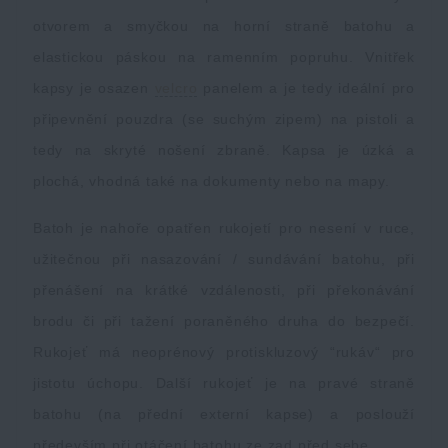
otvorem a smyčkou na horní straně batohu a
elastickou páskou na ramenním popruhu. Vnitřek
kapsy je osazen
velcro
panelem a je tedy ideální pro
připevnění pouzdra (se suchým zipem) na pistoli a
tedy na skryté nošení zbraně. Kapsa je úzká a
plochá, vhodná také na dokumenty nebo na mapy.
Batoh je nahoře opatřen rukojetí pro nesení v ruce,
užitečnou při nasazování / sundávání batohu, při
přenášení na krátké vzdálenosti, při překonávání
brodu či při tažení poraněného druha do bezpečí.
Rukojeť má neoprénový protiskluzový “rukáv“ pro
jistotu úchopu. Další rukojeť je na pravé straně
batohu (na přední externí kapse) a poslouží
především při otáčení batohu ze zad před sebe.