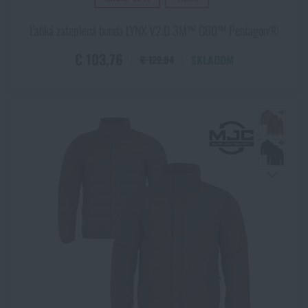
PENCOTT WILDWOOD / PENCOTT SNOWDRIFT
PenCott™ WildWood®
Ľahká zateplená bunda LYNX V2.0 3M™ G60™ Pentagon®
PentaCamo®
€ 103,76
SKLADOM
€ 122,04
Phanton Grey
RAL7013
RAL7013 / čierna
Ranger Green
Raptor Green
Sea Turtle
Shadow Grey
Sivá
Škoricová
Sky Captain
Solid Rock
Swamp
Taiga Green
Taiga Green / čierna