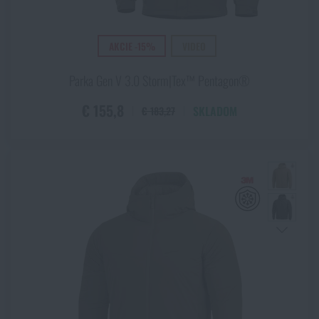
Tigerstripe
Tundra
AKCIE -15%
VIDEO
Urban Grey
US desert 6 color
Parka Gen V 3.0 Storm|Tex™ Pentagon®
US woodland
€ 155,8
SKLADOM
€ 183,27
Vzor 95 woodland
Wolf Grey
Zelená / čierna
Žltá