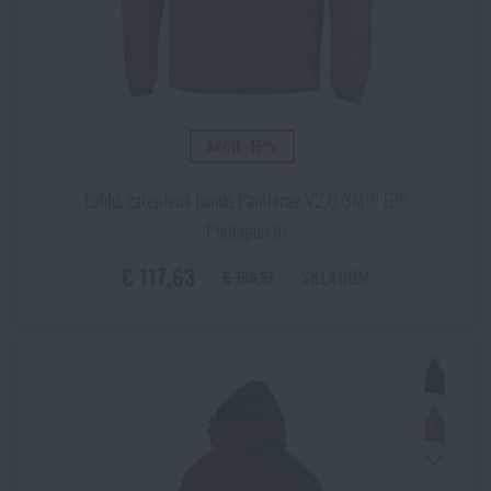
AKCIE -15%
Ľahká zateplená bunda Panthiras V2.0 3M™ G™
Pentagon®
€ 117,63
SKLADOM
€ 138,37