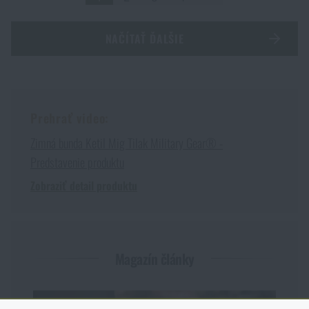
NAČÍTAŤ ĎALŠIE
Prehrať video:
Zimná bunda Ketil Mig Tilak Military Gear® -
Predstavenie produktu
Zobraziť detail produktu
Magazín články