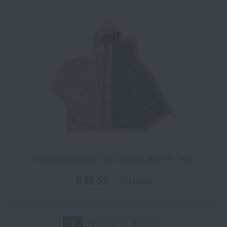
Protichemická bunda UCP CBRN US ARMY® / Nová
€ 26,53
SKLADOM
1
2
3
4