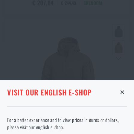
€ 207,84
SKLADOM
€ 244,49
STRÁNKA V DANOM JAZYKU
VISIT OUR ENGLISH E-SHOP
NEEXISTUJE
Pokračovaním potvrdzujem, že som starší ako
ODOBRANÝ TOVAR Z KOŠÍKA
18 rokov
For a better experience and to view prices in euros or dollars,
Vo vami vybranom jazyku stránka neexistuje. Môžete teda zostať
please visit our english e-shop.
tu, alebo prejsť na hlavnú stránku cieľového jazyka. Akú možnosť
AKCIE -15%