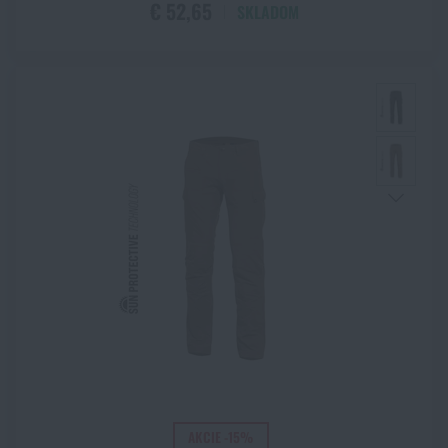
€ 52,65
SKLADOM
Solid Rock
SPACE FORCE GREY
Stone grey olive
Storm
Taiga Green
Taiga Green / čierna
Tan
Tarmac
Tigerstripe
TIMBER BROWN / CHESTNUT
Tobacco
US desert 3 color
US woodland
Vintage
Vzor 92
Vzor 95 desert
AKCIE -15%