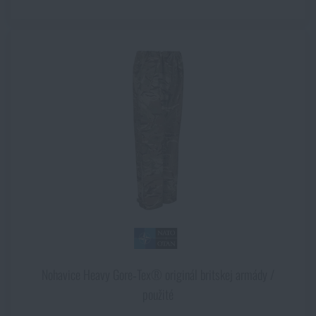
Olive Drab
Olive Green
Olive Green / Dark Olive Green
PenCott™ WildWood®
PentaCamo®
RAL7013
RAL7013 / čierna
Ranger Green
Raptor Green
RHODESIAN CAMO
Rinsed
Shadow Grey
Shark Grey
Shock Cord
Sivá
Nohavice Heavy Gore‑Tex® originál britskej armády /
Sivá / čierna
použité
Solid Charcoal / Solid Dark Grey