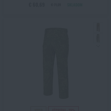
€ 60,69
SKLADOM
€ 71,39
VIDEO
VÝPREDAJ - 39%