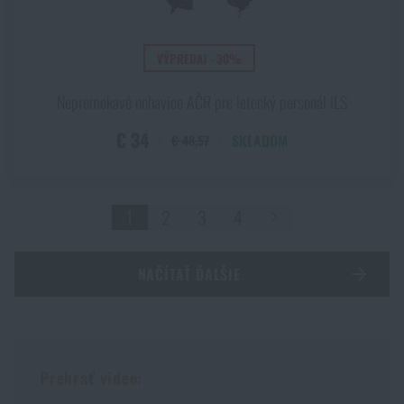
VÝPREDAJ - 30%
Nepremokavé nohavice AČR pre letecký personál ILS
€ 34
SKLADOM
€ 48,57
1
2
3
4
NAČÍTAŤ ĎALŠIE
Prehrať video: