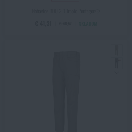
Vzor 95 woodland
Wolf Grey
Nohavice BDU 2.0 Tropic Pentagon®
Zelená / Biela
€ 41,31
SKLADOM
€ 48,57