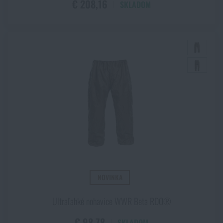
€ 208,16
SKLADOM
NOVINKA
Ultraľahké nohavice WWR Beta RDO®
€ 98,78
SKLADOM