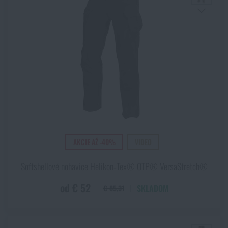
AKCIE AŽ -40%
VIDEO
Softshellové nohavice Helikon‑Tex® OTP® VersaStretch®
od € 52
SKLADOM
€ 85,31