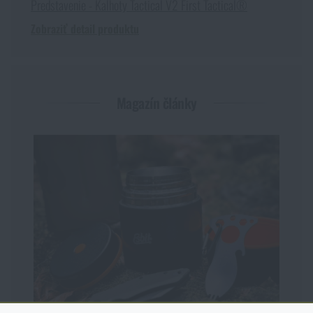
Predstavenie - Kalhoty Tactical V2 First Tactical®
Zobraziť detail produktu
Magazín články