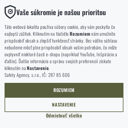
si vyberiete?
ODÍSŤ
Funkčné
Vaše súkromie je našou prioritou
Bez nich by naša webová stránka vôbec nefungovala. Ukladanie
PREJSŤ DO KOŠÍKA
ROZUMIEM, POKRAČOVAŤ
GO TO RIGAD.COM
týchto súborov cookie nie je možné zakázať.
Táto webová lokalita používa súbory cookie, aby vám poskytla čo
PREJDEM NA HLAVNÚ STRÁNKU
najlepší zážitok. Kliknutím na tlačidlo
Rozumiem
nám umožníte
Analytické
I WILL STAY HERE
prispôsobiť obsah a zlepšiť funkčnosť stránky. Bez vášho súhlasu
Tieto súbory cookie anonymne ukladajú informácie o tom, ako si
ZOSTANEM TU
nebudeme môcť plne prispôsobiť obsah vašim potrebám, čo môže
prezeráte a používate našu webovú lokalitu. Pomáhajú nám
ovplyvniť niektoré časti e-shopu (napríklad YouTube, Inšpirácie a
lepšie pochopiť, čo sa našim zákazníkom páči a kam by sme mali
ďalšie). Ďalšie informácie a správu svojich preferencií získate
smerovať.
kliknutím na
Nastavenie
.
Safety Agency, s.r.o., IČ: 287 85 606
Marketingové
Tieto súbory cookie nám pomáhajú optimalizovať reklamu
smerovanú na náš e-shop, aby bola čo najefektívnejšia a aby sa
ROZUMIEM
náš obchod mohol neustále rozvíjať a zlepšovať.
NASTAVENIE
Personalizované
Odmietnuť všetko
Vďaka týmto súborom cookie môžeme prispôsobiť reklamu a
ponúkať vám len produkty, o ktoré máte záujem.