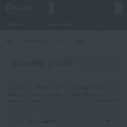
0
Menu
Oblečenie a obuv
Kemping a turistika
Taktická výstroj
Potreby pr
Oblečenie a obuv
Rigad
Taktická výstroj
Baranidlá, páčidlá
Oblečenie a obuv
Kemping a turistika
Obuv
Baranidlá, páčidlá
Kemping a turistika
Taktická výstroj
Bundy, kabáty
Batohy
Taktická výstroj
Potreby pre strelcov
Baranidlá a páčidlá sú nástroje, ktoré slúžia zvláštnym
jednotkám k vstupu do objektov. Bohužiaľ však existuje viac
Blúzky
Tašky, brašny, kufre, ľadvinky
Nosiče plátov a príslušenstvo
Potreby pre strelcov
druhov a možností, ktoré by sme mali pred nákupom poznať.
Nože a náradie
Pokračovať
Tichý pohyb po chodbe, rozmiestnené jednotky na svojich
Nohavice
Spanie v prírode
Nosné postroje
Strelecké okuliare
Nože a náradie
Sebaobrana
miestach. Veliaci ukazuje päsťou na dvere.
Čo bude
Zobraziť filter produktov
nasledovať?
Vyrážací technik vyberie nástroj, ktorý mu