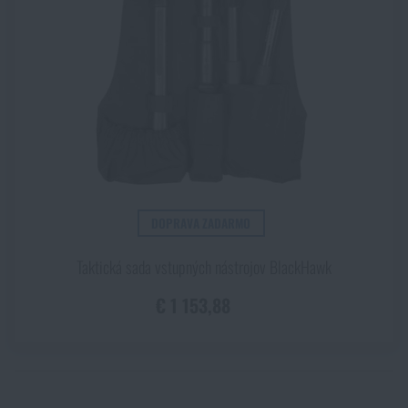
Akcie a zľavy
Výpredaj
Značky A-Z
Všetky produkty
DOPRAVA ZADARMO
Taktická sada vstupných nástrojov BlackHawk
€ 1 153,88