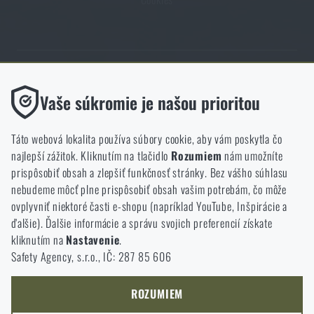
Obchod Rigad.sk získal vďaka spokojnosti overených zákazníkov
Funkčné
Vaše súkromie je našou prioritou
prestížny certifikát Zlaté Overené zákazníkmi.
Bez nich by naša webová stránka vôbec nefungovala. Ukladanie
týchto súborov cookie nie je možné zakázať.
Táto webová lokalita používa súbory cookie, aby vám poskytla čo
najlepší zážitok. Kliknutím na tlačidlo
Rozumiem
nám umožníte
Analytické
prispôsobiť obsah a zlepšiť funkčnosť stránky. Bez vášho súhlasu
Tieto súbory cookie anonymne ukladajú informácie o tom, ako si
nebudeme môcť plne prispôsobiť obsah vašim potrebám, čo môže
NCAGE 828DG
prezeráte a používate našu webovú lokalitu. Pomáhajú nám
ovplyvniť niektoré časti e-shopu (napríklad YouTube, Inšpirácie a
lepšie pochopiť, čo sa našim zákazníkom páči a kam by sme mali
ďalšie). Ďalšie informácie a správu svojich preferencií získate
smerovať.
kliknutím na
Nastavenie
.
Safety Agency, s.r.o., IČ: 287 85 606
Marketingové
Tieto súbory cookie nám pomáhajú optimalizovať reklamu
smerovanú na náš e-shop, aby bola čo najefektívnejšia a aby sa
ROZUMIEM
náš obchod mohol neustále rozvíjať a zlepšovať.