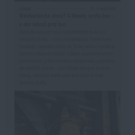
ČLÁNOK
6. MÁJA 2026
Malokaliberka doma? 4 dôvody, prečo áno –
a ako vybrať prvý kus
Malokalibrovka patrí medzi najobľúbenejšie zbrane pre
rekreačnú streľbu – a nie je to prekvapenie. Ponúka lacnú
prevádzku, minimálny spätný ráz, široké možnosti využitia aj
množstvo zábavy na strelnici. V článku sa pozrieme na štyri
hlavné dôvody, prečo mať doma malokalibrovku, a poradíme,
ako vybrať tú správnu – či už hľadáte dostupnú zbraň na
tréning, rekreačnú streľbu alebo prvé kroky do sveta
športovej streľby.