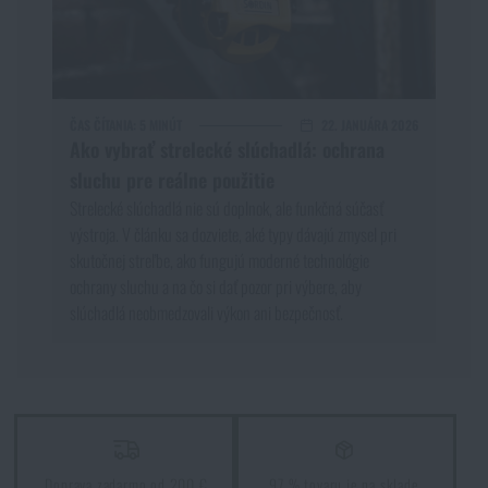
ČAS ČÍTANIA:
5 MINÚT
22. JANUÁRA 2026
Ako vybrať strelecké slúchadlá: ochrana
sluchu pre reálne použitie
Strelecké slúchadlá nie sú doplnok, ale funkčná súčasť
výstroja. V článku sa dozviete, aké typy dávajú zmysel pri
skutočnej streľbe, ako fungujú moderné technológie
ochrany sluchu a na čo si dať pozor pri výbere, aby
slúchadlá neobmedzovali výkon ani bezpečnosť.
Doprava zadarmo od 200 €
97 % tovaru je na sklade