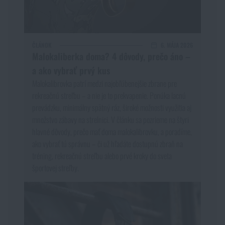
Vodeodolné zápisníky
Výpredaj
Ochrana pred komármi a hmyzom
Značky A-Z
ČLÁNOK
6. MÁJA 2026
Malokaliberka doma? 4 dôvody, prečo áno –
a ako vybrať prvý kus
Ohrievače nôh, rúk a tela
Všetky produkty
Malokalibrovka patrí medzi najobľúbenejšie zbrane pre
rekreačnú streľbu – a nie je to prekvapenie. Ponúka lacnú
Opravné sady a fixačné pásky
prevádzku, minimálny spätný ráz, široké možnosti využitia aj
množstvo zábavy na strelnici. V článku sa pozrieme na štyri
hlavné dôvody, prečo mať doma malokalibrovku, a poradíme,
Potreby pre vodákov
ako vybrať tú správnu – či už hľadáte dostupnú zbraň na
tréning, rekreačnú streľbu alebo prvé kroky do sveta
športovej streľby.
Zdravie, ochrana
Novinky