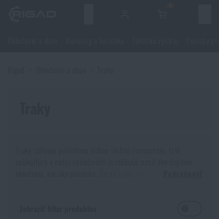
0
Menu
Oblečenie a obuv
Kemping a turistika
Taktická výstroj
Potreby pr
Oblečenie a obuv
Rigad
Oblečenie a obuv
Traky
Oblečenie a obuv
Kemping a turistika
Obuv
Traky
Kemping a turistika
Taktická výstroj
Bundy, kabáty
Batohy
Taktická výstroj
Potreby pre strelcov
Traky zažívajú poslednou dobou slušnú renesanciu. Isté
subkultúry v našej spoločnosti je začínajú nosiť ako doplnok
Blúzky
Tašky, brašny, kufre, ľadvinky
Nosiče plátov a príslušenstvo
Potreby pre strelcov
oblečenia, nie ako pomôcku. Čo sú traky, ako vznikli a ako sa
Nože a náradie
Pokračovať
používajú?
Nohavice
Spanie v prírode
Nosné postroje
Strelecké okuliare
Nože a náradie
Sebaobrana
Jasne, zase ste si obliekli
nohavice
, ale vďaka tomu, že sú
Zobraziť filter produktov
trochu väčšie, vám zosúvajú a padajú? Čo s tým? Buď môžete