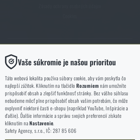
Zásady ochrany osobných údajov
Cookies
Obchod Rigad.sk získal vďaka spokojnosti overených zákazníkov
Funkčné
Vaše súkromie je našou prioritou
prestížny certifikát Zlaté Overené zákazníkmi.
Bez nich by naša webová stránka vôbec nefungovala. Ukladanie
týchto súborov cookie nie je možné zakázať.
Táto webová lokalita používa súbory cookie, aby vám poskytla čo
najlepší zážitok. Kliknutím na tlačidlo
Rozumiem
nám umožníte
Analytické
prispôsobiť obsah a zlepšiť funkčnosť stránky. Bez vášho súhlasu
Tieto súbory cookie anonymne ukladajú informácie o tom, ako si
nebudeme môcť plne prispôsobiť obsah vašim potrebám, čo môže
NCAGE 828DG
prezeráte a používate našu webovú lokalitu. Pomáhajú nám
ovplyvniť niektoré časti e-shopu (napríklad YouTube, Inšpirácie a
lepšie pochopiť, čo sa našim zákazníkom páči a kam by sme mali
ďalšie). Ďalšie informácie a správu svojich preferencií získate
smerovať.
kliknutím na
Nastavenie
.
Safety Agency, s.r.o., IČ: 287 85 606
Marketingové
Tieto súbory cookie nám pomáhajú optimalizovať reklamu