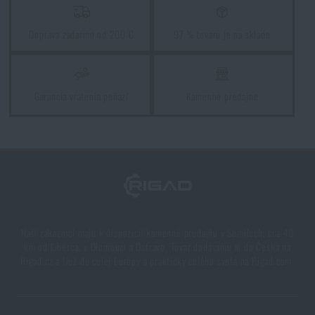
Doprava zadarmo od 200 €
97 % tovaru je na sklade
Garancia vrátenia peňazí
Kamenné predajne
Naši zákazníci majú k dispozícii kamennú predajňu v Semiloch, cca 40
km od Liberca, v Olomouci a Ostrave. Tovar dodávame aj do Česka na
Rigad.cz a tiež do celej Európy a prakticky celého sveta na Rigad.com.