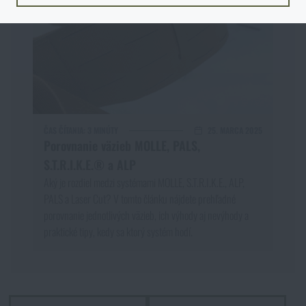
ZOSTANEM TU
ČAS ČÍTANIA:
3 MINÚTY
25. MARCA 2025
Porovnanie väzieb MOLLE, PALS,
S.T.R.I.K.E.® a ALP
Aký je rozdiel medzi systémami MOLLE, S.T.R.I.K.E., ALP,
PALS a Laser Cut? V tomto článku nájdete prehľadné
porovnanie jednotlivých väzieb, ich výhody aj nevýhody a
praktické tipy, kedy sa ktorý systém hodí.