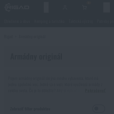
0
Menu
Oblečenie a obuv
Kemping a turistika
Taktická výstroj
Potreby pr
Oblečenie a obuv
Rigad
Armádny originál
Oblečenie a obuv
Kemping a turistika
Obuv
Armádny originál
Kemping a turistika
Taktická výstroj
Bundy, kabáty
Batohy
Taktická výstroj
Potreby pre strelcov
Pojem armádny originál skrýva mnoho vybavenia, ktoré má
jednu spoločnú vec. Jedná sa o veci, ktoré využívajú armády z
Blúzky
Tašky, brašny, kufre, ľadvinky
Nosiče plátov a príslušenstvo
Potreby pre strelcov
celého sveta. Čo je tu dôležité? Aký si vybrať štýl, maskovanie,
Nože a náradie
Pokračovať
alebo strih, aby sme boli s výsledkom spokojní?
Nohavice
Spanie v prírode
Nosné postroje
Strelecké okuliare
Nože a náradie
Sebaobrana
Čo tu nájdeme? Inu každá armáda má svoje
vybavenie,
Zobraziť filter produktov
výstroj a doplnky
, ktoré používa. Rozdielnosť niekedy nie je