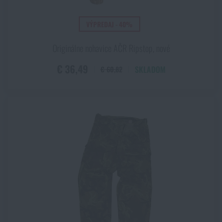
Bavlna
Cordura®
VÝPREDAJ - 40%
Gore-Tex
Neoprén
Originálne nohavice AČR Ripstop, nové
Nylon
€ 36,49
SKLADOM
€ 60,82
Polyamid
Zobraziť všetky
(+8)
Polyester
Polyetylen
Polypropylen
ŠTÁT / ARMÁDA
Polyuretan
Británia
PVC
ČR
Vlna
Rusko (VDV, SPAS)
Zmes bavlny
Švajčiarsko
USA