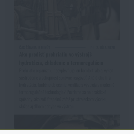
ČAS ČÍTANIA:
5 MINÚT
2. JÚLA 2026
Ako predísť prehriatiu vo výstroji:
hydratácia, chladenie a termoregulácia
Prehriatie organizmu neovplyvňuje len komfort, ale aj výkon,
sústredenie a schopnosť správne reagovať. Akú úlohu hrá
hydratácia, funkčné oblečenie, ventilácia výstroja a moderné
termoregulačné technológie? Pozrieme sa na praktické
spôsoby, ako znížiť tepelnú záťaž pri streleckom výcviku,
službe aj dlhom pohybe vo výstroju.