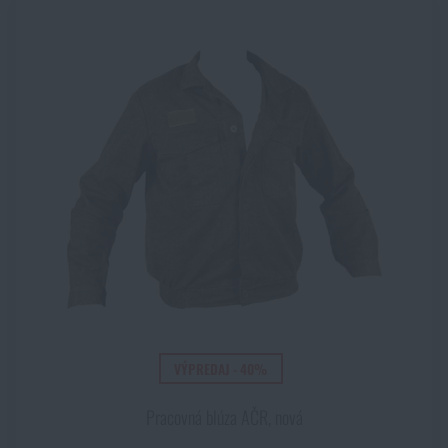
VÝPREDAJ - 40%
Pracovná blúza AČR, nová