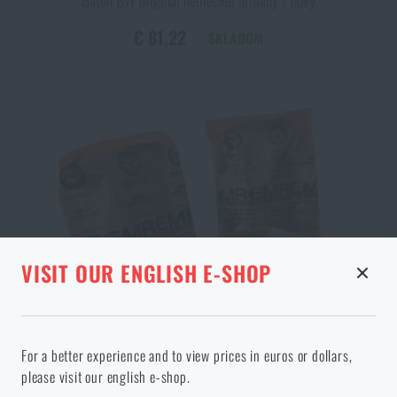
€ 81,22
SKLADOM
STRÁNKA V DANOM JAZYKU
VISIT OUR ENGLISH E-SHOP
NEEXISTUJE
Pokračovaním potvrdzujem, že som starší ako
ODOBRANÝ TOVAR Z KOŠÍKA
18 rokov
For a better experience and to view prices in euros or dollars,
Vo vami vybranom jazyku stránka neexistuje. Môžete teda zostať
please visit our english e-shop.
tu, alebo prejsť na hlavnú stránku cieľového jazyka. Akú možnosť