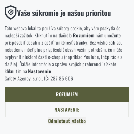
Funkčné
Vaše súkromie je našou prioritou
Bez nich by naša webová stránka vôbec nefungovala. Ukladanie
týchto súborov cookie nie je možné zakázať.
Táto webová lokalita používa súbory cookie, aby vám poskytla čo
najlepší zážitok. Kliknutím na tlačidlo
Rozumiem
nám umožníte
Analytické
prispôsobiť obsah a zlepšiť funkčnosť stránky. Bez vášho súhlasu
Tieto súbory cookie anonymne ukladajú informácie o tom, ako si
nebudeme môcť plne prispôsobiť obsah vašim potrebám, čo môže
prezeráte a používate našu webovú lokalitu. Pomáhajú nám
ovplyvniť niektoré časti e-shopu (napríklad YouTube, Inšpirácie a
lepšie pochopiť, čo sa našim zákazníkom páči a kam by sme mali
ČAS ČÍTANIA:
5 MINÚT
28. JÚNA 2026
ďalšie). Ďalšie informácie a správu svojich preferencií získate
ICEPLATE® vs. klasický hydratačný vak: v
smerovať.
kliknutím na
Nastavenie
.
čom je rozdiel?
Safety Agency, s.r.o., IČ: 287 85 606
Marketingové
Na prvý pohľad robia to isté – prenášajú vodu. V skutočnosti
Tieto súbory cookie nám pomáhajú optimalizovať reklamu
však klasický hydratačný vak a ICEPLATE® vznikli s
smerovanú na náš e-shop, aby bola čo najefektívnejšia a aby sa
ROZUMIEM
odlišným cieľom. V článku vysvetlíme rozdiely medzi oboma
náš obchod mohol neustále rozvíjať a zlepšovať.
systémami, ich konštrukciu, princíp termoregulácie aj
NASTAVENIE
situácie, v ktorých dáva každé riešenie najväčší zmysel.
Personalizované
Odmietnuť všetko
Vďaka týmto súborom cookie môžeme prispôsobiť reklamu a
ponúkať vám len produkty, o ktoré máte záujem.