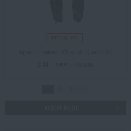
VÝPREDAJ - 30%
Nepremokavé nohavice AČR pre letecký personál ILS
€ 34
SKLADOM
€ 48,57
1
2
3
NAČÍTAŤ ĎALŠIE