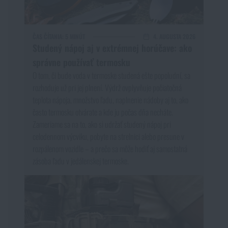
ČAS ČÍTANIA:
5 MINÚT
4. AUGUSTA 2026
Studený nápoj aj v extrémnej horúčave: ako
správne používať termosku
O tom, či bude voda v termoske studená ešte popoludní, sa
rozhoduje už pri jej plnení. Výdrž ovplyvňuje počiatočná
teplota nápoja, množstvo ľadu, naplnenie nádoby aj to, ako
často termosku otvárate a kde ju počas dňa necháte.
Zameriame sa na to, ako si udržať studený nápoj pri
celodennom výcviku, pobyte na strelnici alebo presune v
rozpálenom vozidle – a prečo sa môže hodiť aj samostatná
zásoba ľadu v jedálenskej termoske.