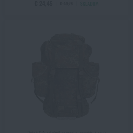
€ 24,45
SKLADOM
€ 40,78
Batoh BW originál nemeckej armády / nový