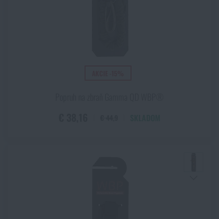
AKCIE -15%
Popruh na zbraň Gamma QD WBP®
€ 38,16
SKLADOM
€ 44,9