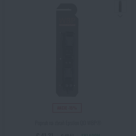
AKCIE -15%
Popruh na zbraň Epsilon QD WBP®
€ 41,31
SKLADOM
€ 48,57