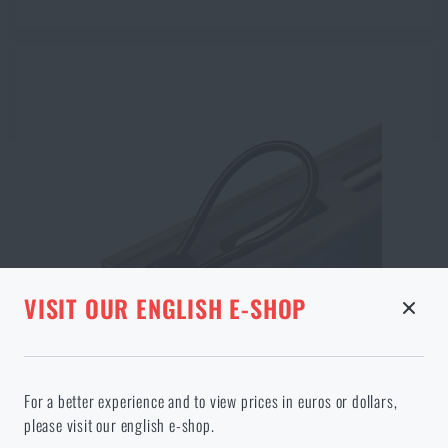
STRÁNKA V DANOM JAZYKU
VISIT OUR ENGLISH E-SHOP
NEEXISTUJE
Pokračovaním potvrdzujem, že som starší ako
ODOBRANÝ TOVAR Z KOŠÍKA
18 rokov
For a better experience and to view prices in euros or dollars,
Vo vami vybranom jazyku stránka neexistuje. Môžete teda zostať
please visit our english e-shop.
Lankové oko popruhu M‑Lok Ascalon Arms®
tu, alebo prejsť na hlavnú stránku cieľového jazyka. Akú možnosť