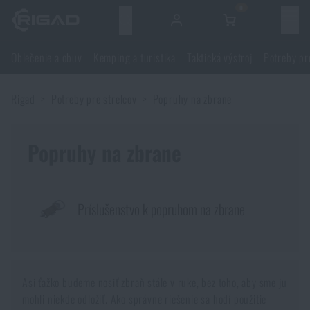
0
Menu
Oblečenie a obuv
Kemping a turistika
Taktická výstroj
Potreby pr
Oblečenie a obuv
Rigad
Potreby pre strelcov
Popruhy na zbrane
Oblečenie a obuv
Kemping a turistika
Obuv
Popruhy na zbrane
Kemping a turistika
Taktická výstroj
Bundy, kabáty
Batohy
Taktická výstroj
Potreby pre strelcov
Príslušenstvo k popruhom na zbrane
Blúzky
Tašky, brašny, kufre, ľadvinky
Nosiče plátov a príslušenstvo
Potreby pre strelcov
Nože a náradie
Nohavice
Spanie v prírode
Nosné postroje
Strelecké okuliare
Asi ťažko budeme nosiť zbraň stále v ruke, bez toho, aby sme ju
Nože a náradie
Sebaobrana
mohli niekde odložiť. Ako správne riešenie sa hodí použitie