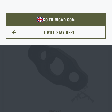
si vyberiete?
€ 20
ODÍSŤ
PREJSŤ DO KOŠÍKA
ROZUMIEM, POKRAČOVAŤ
GO TO RIGAD.COM
PREJDEM NA HLAVNÚ STRÁNKU
I WILL STAY HERE
ZOSTANEM TU
NOVINKA