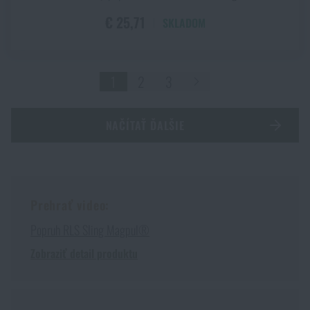
€ 25,71
SKLADOM
1
2
3
NAČÍTAŤ ĎALŠIE
Prehrať video:
Popruh RLS Sling Magpul®
Zobraziť detail produktu