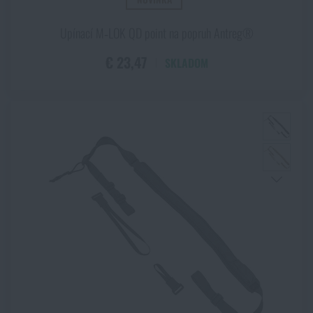
Upínací M‑LOK QD point na popruh Antreg®
€ 23,47
SKLADOM