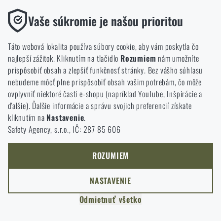
Funkčné
Vaše súkromie je našou prioritou
Bez nich by naša webová stránka vôbec nefungovala. Ukladanie
ČAS ČÍTANIA:
5 MINÚT
22. JANUÁRA 2026
týchto súborov cookie nie je možné zakázať.
Táto webová lokalita používa súbory cookie, aby vám poskytla čo
Ako vybrať strelecké slúchadlá: ochrana
najlepší zážitok. Kliknutím na tlačidlo
Rozumiem
nám umožníte
Analytické
sluchu pre reálne použitie
prispôsobiť obsah a zlepšiť funkčnosť stránky. Bez vášho súhlasu
Tieto súbory cookie anonymne ukladajú informácie o tom, ako si
Strelecké slúchadlá nie sú doplnok, ale funkčná súčasť
nebudeme môcť plne prispôsobiť obsah vašim potrebám, čo môže
prezeráte a používate našu webovú lokalitu. Pomáhajú nám
výstroja. V článku sa dozviete, aké typy dávajú zmysel pri
ovplyvniť niektoré časti e-shopu (napríklad YouTube, Inšpirácie a
lepšie pochopiť, čo sa našim zákazníkom páči a kam by sme mali
skutočnej streľbe, ako fungujú moderné technológie
ďalšie). Ďalšie informácie a správu svojich preferencií získate
smerovať.
ochrany sluchu a na čo si dať pozor pri výbere, aby
kliknutím na
Nastavenie
.
slúchadlá neobmedzovali výkon ani bezpečnosť.
Safety Agency, s.r.o., IČ: 287 85 606
Marketingové
Tieto súbory cookie nám pomáhajú optimalizovať reklamu
smerovanú na náš e-shop, aby bola čo najefektívnejšia a aby sa
ROZUMIEM
náš obchod mohol neustále rozvíjať a zlepšovať.
NASTAVENIE
Personalizované
Odmietnuť všetko
Vďaka týmto súborom cookie môžeme prispôsobiť reklamu a
Doprava zadarmo od 200 €
97 % tovaru je na sklade
ponúkať vám len produkty, o ktoré máte záujem.