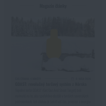
Magazín články
ČAS ČÍTANIA:
4 MINÚTY
9. MÁJA 2026
GOAST: revolučný terčový systém z Nórska
Tepelné terče GOAST (Get Out And Shoot Target) boli
vyvinuté na to, aby spoľahlivo obstáli v tvrdých severských
podmienkach. Ich úlohou je šetriť váš čas, priestor a energiu