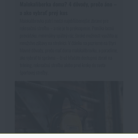
Malokaliberka doma? 4 dôvody, prečo áno –
a ako vybrať prvý kus
Malokalibrovka patrí medzi najobľúbenejšie zbrane pre
rekreačnú streľbu – a nie je to prekvapenie. Ponúka lacnú
prevádzku, minimálny spätný ráz, široké možnosti využitia aj
množstvo zábavy na strelnici. V článku sa pozrieme na štyri
hlavné dôvody, prečo mať doma malokalibrovku, a poradíme,
ako vybrať tú správnu – či už hľadáte dostupnú zbraň na
tréning, rekreačnú streľbu alebo prvé kroky do sveta
športovej streľby.