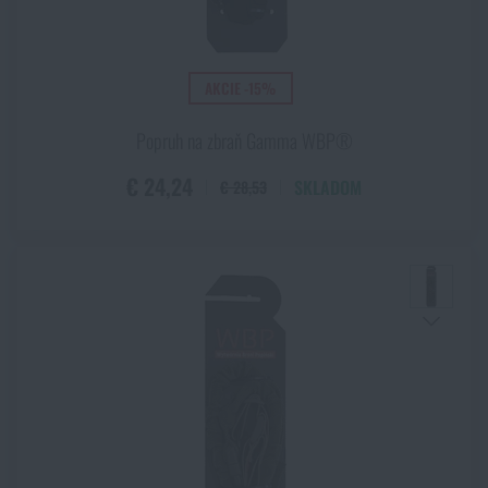
Nylon
Akcie a zľavy
Oceľ
Zobraziť všetky
(+5)
Plast
AKCIE -15%
Výpredaj
Polyamid
Popruh na zbraň Gamma WBP®
Polyester
ZOBRAZIŤ PRODUKTY
Značky A-Z
Polymer
€ 24,24
SKLADOM
€ 28,53
Všetky produkty