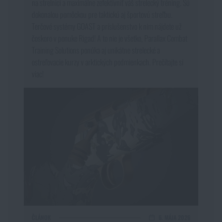
na strelnici a maximálne zefektívniť váš strelecký tréning. Sú
dokonalou pomôckou pre taktickú aj športovú streľbu.
Terčové systémy GOAST a príslušenstvo k nim nájdete už
čoskoro v ponuke Rigad! A to nie je všetko, Parallax Combat
Training Solutions ponúka aj unikátne strelecké a
ostreľovacie kurzy v arktických podmienkach. Prečítajte si
viac!
ČLÁNOK
6. MÁJA 2026