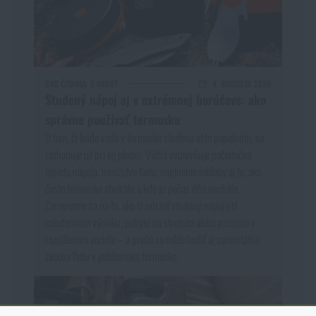
ČAS ČÍTANIA:
5 MINÚT
4. AUGUSTA 2026
Studený nápoj aj v extrémnej horúčave: ako
správne používať termosku
O tom, či bude voda v termoske studená ešte popoludní, sa
rozhoduje už pri jej plnení. Výdrž ovplyvňuje počiatočná
teplota nápoja, množstvo ľadu, naplnenie nádoby aj to, ako
často termosku otvárate a kde ju počas dňa necháte.
Zameriame sa na to, ako si udržať studený nápoj pri
celodennom výcviku, pobyte na strelnici alebo presune v
rozpálenom vozidle – a prečo sa môže hodiť aj samostatná
zásoba ľadu v jedálenskej termoske.