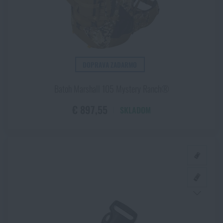
Sunglow
Sunset Orange
Super Grey
Tan
DOPRAVA ZADARMO
Teal
techno
Batoh Marshall 105 Mystery Ranch®
Terracotta Brown
Tigerstripe
€ 897,55
SKLADOM
Titan Grey
Tropentarn
Urban Grey
US woodland
Vegetato
Vlčí mak
Vzor 95 woodland
WASP Z1B