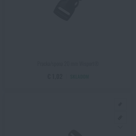
WASP Z2
WASP Z3A
Wolf Grey
WZ-93
Zelená
Pracka/spona 20 mm Wisport®
€ 1,02
SKLADOM