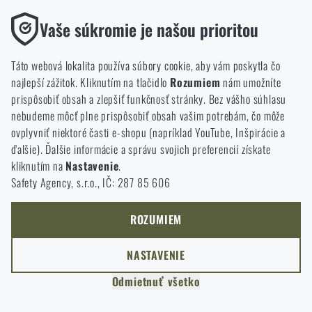
Funkčné
Vaše súkromie je našou prioritou
Bez nich by naša webová stránka vôbec nefungovala. Ukladanie
týchto súborov cookie nie je možné zakázať.
Táto webová lokalita používa súbory cookie, aby vám poskytla čo
najlepší zážitok. Kliknutím na tlačidlo
Rozumiem
nám umožníte
Analytické
prispôsobiť obsah a zlepšiť funkčnosť stránky. Bez vášho súhlasu
Tieto súbory cookie anonymne ukladajú informácie o tom, ako si
nebudeme môcť plne prispôsobiť obsah vašim potrebám, čo môže
prezeráte a používate našu webovú lokalitu. Pomáhajú nám
ovplyvniť niektoré časti e-shopu (napríklad YouTube, Inšpirácie a
lepšie pochopiť, čo sa našim zákazníkom páči a kam by sme mali
ČAS ČÍTANIA:
5 MINÚT
2. JÚLA 2026
ďalšie). Ďalšie informácie a správu svojich preferencií získate
smerovať.
Ako predísť prehriatiu vo výstroji:
kliknutím na
Nastavenie
.
hydratácia, chladenie a termoregulácia
Safety Agency, s.r.o., IČ: 287 85 606
Marketingové
Prehriatie organizmu neovplyvňuje len komfort, ale aj výkon,
Tieto súbory cookie nám pomáhajú optimalizovať reklamu
sústredenie a schopnosť správne reagovať. Akú úlohu hrá
smerovanú na náš e-shop, aby bola čo najefektívnejšia a aby sa
ROZUMIEM
hydratácia, funkčné oblečenie, ventilácia výstroja a moderné
náš obchod mohol neustále rozvíjať a zlepšovať.
termoregulačné technológie? Pozrieme sa na praktické
NASTAVENIE
spôsoby, ako znížiť tepelnú záťaž pri streleckom výcviku,
Personalizované
službe aj dlhom pohybe vo výstroju.
Odmietnuť všetko
Vďaka týmto súborom cookie môžeme prispôsobiť reklamu a
ponúkať vám len produkty, o ktoré máte záujem.