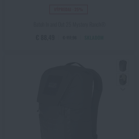
Navy Blue
Noble Fir
VÝPREDAJ - 25%
Ochre
Batoh In and Out 25 Mystery Ranch®
OD Green
Olive Deep Fore
€ 88,49
SKLADOM
€ 117,96
Olive Drab
Olive Green
OPTIFADE SUBALPINE
Oranžová / sivá
Ox Red
Paprika
Patina Green
Peach Sand
PenCott™ WildWood®
PentaCamo®
PL woodland - Pantera vzor 93
Ponderosa