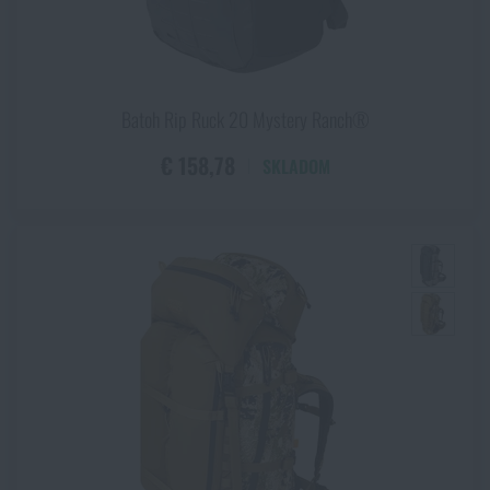
RAL 6003
RAL7013
Ranger Camo
Ranger Green
Batoh Rip Ruck 20 Mystery Ranch®
RHODESIAN CAMO
€ 158,78
Royal Blue
SKLADOM
Sagebrush
Shadow Grey
Sivá
Sivá
Sivá / zelená
Skye®
SLATE GREY/BLACK
Steel
Stone Grey
Stone grey olive
Storm Dark Navy