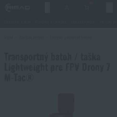
0
Menu
Oblečenie a obuv
Kemping a turistika
Taktická výstroj
Potreby pr
Oblečenie a obuv
Rigad
Taktická výstroj
Taktické a vojenské batohy
Oblečenie a obuv
Kemping a turistika
Transportný batoh / taška
Obuv
Kemping a turistika
Taktická výstroj
Lightweight pre FPV Drony 7
Bundy, kabáty
Batohy
M-Tac®
Taktická výstroj
Potreby pre strelcov
Blúzky
Tašky, brašny, kufre, ľadvinky
Nosiče plátov a príslušenstvo
Potreby pre strelcov
Nože a náradie
Nohavice
Spanie v prírode
Nosné postroje
Strelecké okuliare
Nože a náradie
Sebaobrana