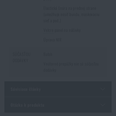
Elastická šnúra na prednej strane
(umožňuje nosiť bundu, maskovaciu
sieť a pod.)
Velcro
panel na nášivky
Úprava NIR
SÚČASŤOU
Batoh
DODÁVKY
Vnútorné prepážky nie sú súčasťou
dodávky
Súvisiace články
Otázka k produktu
Optimálna hmotnosť batohu v pomere k telesnej