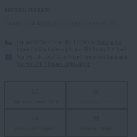
hmotnosti
Zadajte Vaše meno *
Zadajte Váš e-mail *
KATEGÓRIA PRODUKTU
PREČÍTAŤ ČLÁNOK
M-TAC®
TAKTICKÁ VÝSTROJ
TAKTICKÉ A VOJENSKÉ BATOHY
Čo kúpiť na Vianoce batôžkárovi
Doručení do České republiky? Přejděte na
Transportní
PREČÍTAŤ ČLÁNOK
batoh / taška Lightweight pro FPV Drony 7 M-Tac®
Worldwide delivery? Go to
M-Tac® transport backpack /
Súhlasím s
obchodnými podmienkami
bag for FPV 7 Drones Lightweight
5 lacných vecí, ktoré Vás môžu stáť život
ODOSLAŤ OTÁZKU
PREČÍTAŤ ČLÁNOK
Páči sa vám produkt?
Doprava zadarmo od 200 €
97 % tovaru je na sklade
Sprievodca výberom batohu
Kúpte si
Transportný batoh / taška Lightweight
PREČÍTAŤ ČLÁNOK
pre FPV Drony 7 M-Tac®
za akčnú cenu
€ 285,31
Garancia vrátenia peňazí
Kamenné predajne
PRIDAŤ DO KOŠÍKA