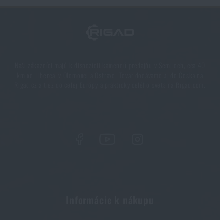
Batohy na expedíciu
PREČÍTAŤ ČLÁNOK
Ideálne batohy na treking
Naši zákazníci majú k dispozícii kamennú predajňu v Semiloch, cca 40
PREČÍTAŤ ČLÁNOK
km od Liberca, v Olomouci a Ostrave. Tovar dodávame aj do Česka na
Rigad.cz a tiež do celej Európy a prakticky celého sveta na Rigad.com.
Batohy do hôr a horolezecké batohy
PREČÍTAŤ ČLÁNOK
Ako spoznať kvalitný batoh na ryby?
PREČÍTAŤ ČLÁNOK
Informácie k nákupu