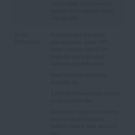
doručenia
.
1 pevná látková rukoväť tvorená 2
popruhmi (pre prenášanie v jednej
ruke ako taška)
ĎALŠIE
Primárne určené na bezpečnú
ŠPECIFIKÁCIE
prepravu dronov - pojme 7 FPV
dronov s batériou alebo 15 FPV
dronov bez batérie (po vybratí
vnútorných prepážok batohu)
Hlavná priehradka zapínaná na
dvojcestný zips
3 vnútorné sieťované vrecká zapínané
na zips v bočnom veku
Horné vrecko zapínané na dvojcestný
zips na príslušenstvo (batérie,
diaľkové ovládanie, káble, okuliare a
pod.)