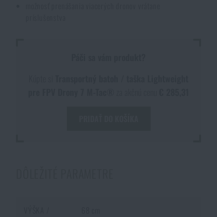
možnosť prenášania viacerých dronov vrátane
Akcie a zľavy
príslušenstva
Výpredaj
Páči sa vám produkt?
Značky A-Z
Kúpte si
Transportný batoh / taška Lightweight
pre FPV Drony 7 M-Tac®
za akčnú cenu
€ 285,31
Všetky produkty
PRIDAŤ DO KOŠÍKA
DÔLEŽITÉ PARAMETRE
VÝŠKA /
68 cm