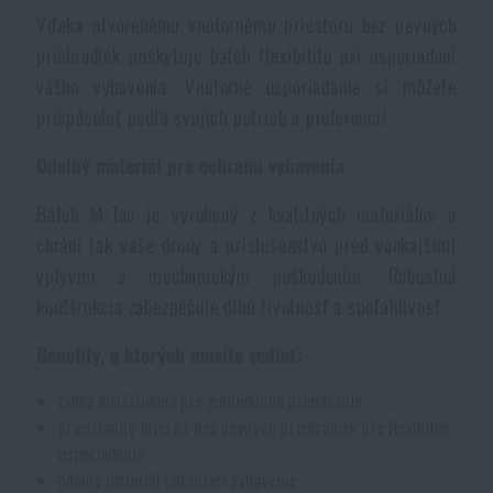
Vodeodolné zápisníky
Vďaka otvorenému vnútornému priestoru bez pevných
Výpredaj
priehradiek poskytuje batoh flexibilitu pri usporiadaní
vášho vybavenia. Vnútorné usporiadanie si môžete
Ochrana pred komármi a hmyzom
Značky A-Z
prispôsobiť podľa svojich potrieb a preferencií.
Ohrievače nôh, rúk a tela
Všetky produkty
Odolný materiál pre ochranu vybavenia
Batoh M-Tac je vyrobený z kvalitných materiálov a
Opravné sady a fixačné pásky
chráni tak vaše drony a príslušenstvo pred vonkajšími
vplyvmi a mechanickým poškodením. Robustná
Potreby pre vodákov
konštrukcia zabezpečuje dlhú životnosť a spoľahlivosť.
Benefity, o ktorých musíte vedieť:
Zdravie, ochrana
ľahká konštrukcia pre jednoduché prenášanie
priestranný interiér bez pevných priehradiek pre flexibilné
usporiadanie
Novinky
odolný materiál chrániaci vybavenie