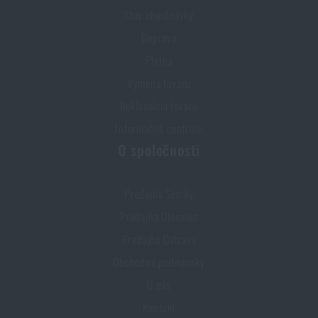
Ako si vybrať turistický batoh?
Stav objednávky
PREČÍTAŤ ČLÁNOK
Doprava
Platba
Výmena tovaru
Páči sa vám produkt?
Reklamácia tovaru
Kúpte si
Transportný batoh / taška Lightweight
Informačné centrum
pre FPV Drony 7 M-Tac®
za akčnú cenu
€ 285,31
O spoločnosti
PRIDAŤ DO KOŠÍKA
Predajňa Semily
Predajňa Olomouc
Predajňa Ostrava
Obchodné podmienky
O nás
Kontakt