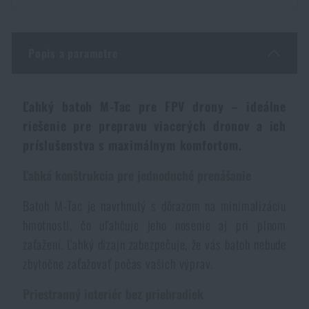
Dámske oblečenie
Elektronika a príslušenstvo pre mobily
Baranidlá, páčidlá
Rýchlonabíjače zásobníkov
Popis a parametre
Detské oblečenie
Hodinky
Výstroj pre psov
Novinky
Údržba oblečenia
Puzdrá
Ľahký batoh M-Tac pre FPV drony – ideálne
Akcie a zľavy
Novinky
riešenie pre prepravu viacerých dronov a ich
príslušenstva s maximálnym komfortom.
Nášivky, znaky
Paracordy
Výpredaj
Akcie a zľavy
Ľahká konštrukcia pre jednoduché prenášanie
Vesty
Peňaženky
Značky A-Z
Výpredaj
Batoh M-Tac je navrhnutý s dôrazom na minimalizáciu
hmotnosti, čo uľahčuje jeho nosenie aj pri plnom
Uteráky, osušky
Všetky produkty
Značky A-Z
Novinky
zaťažení. Ľahký dizajn zabezpečuje, že vás batoh nebude
zbytočne zaťažovať počas vašich výprav.
Solárne sprchy
Všetky produkty
Akcie a zľavy
Priestranný interiér bez priehradiek