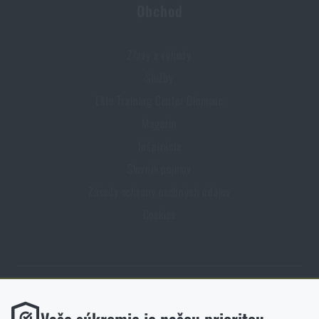
Obchod
Zľavy a výhody
Služby
Elite Training Center Olomouc
Magazín
Inšpirácia
Slovník pojmov
Zásady ochrany osobných údajov
Cookies
Obchod Rigad.sk získal vďaka spokojnosti overených zákazníkov
Funkčné