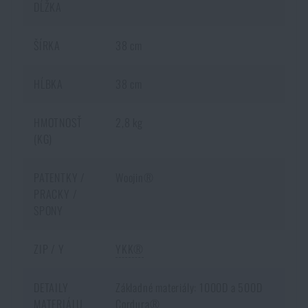
DĹŽKA
ŠÍRKA
38 cm
HĹBKA
38 cm
HMOTNOSŤ
2,8 kg
(KG)
PATENTKY /
Woojin®
PRACKY /
SPONY
ZIP / Y
YKK®
DOSTUPNOSŤ NA PREDAJNIACH
DETAILY
Základné materiály: 1000D a 500D
MATERIÁLU
Cordura®