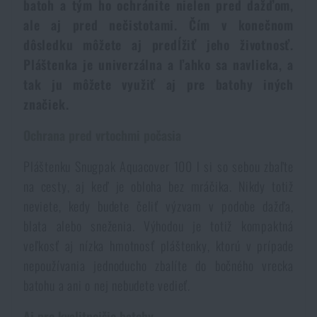
batoh a tým ho ochránite nielen pred dažďom,
Vodeodolné zápisníky
Výpredaj
ale aj pred nečistotami. Čím v konečnom
dôsledku môžete aj predĺžiť jeho životnosť.
Ochrana pred komármi a hmyzom
Značky A-Z
Pláštenka je univerzálna a ľahko sa navlieka, a
tak ju môžete využiť aj pre batohy iných
značiek.
Ohrievače nôh, rúk a tela
Všetky produkty
Ochrana pred vrtochmi počasia
Opravné sady a fixačné pásky
Pláštenku Snugpak Aquacover 100 l si so sebou zbaľte
na cesty, aj keď je obloha bez mráčika. Nikdy totiž
Potreby pre vodákov
neviete, kedy budete čeliť výzvam v podobe dažďa,
blata alebo sneženia. Výhodou je totiž kompaktná
Zdravie, ochrana
veľkosť aj nízka hmotnosť pláštenky, ktorú v prípade
nepoužívania jednoducho zbalíte do bočného vrecka
batohu a ani o nej nebudete vedieť.
Novinky
Aj pre kvalitnejšie batohy