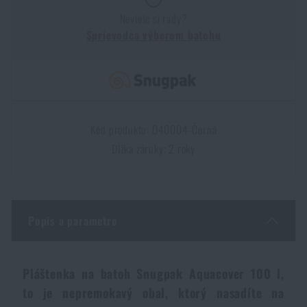
Dámske oblečenie
Elektronika a príslušenstvo pre mobily
Baranidlá, páčidlá
Rýchlonabíjače zásobníkov
Neviete si rady?
Sprievodca výberom batohu
Detské oblečenie
Hodinky
Výstroj pre psov
Novinky
Údržba oblečenia
Puzdrá
Akcie a zľavy
Novinky
Kód produktu: 040004-Černá
Nášivky, znaky
Paracordy
Dĺžka záruky: 2 roky
Výpredaj
Akcie a zľavy
Vesty
Peňaženky
Značky A-Z
Výpredaj
Popis a parametre
Uteráky, osušky
Všetky produkty
Značky A-Z
Novinky
Pláštenka na batoh Snugpak Aquacover 100 l,
Solárne sprchy
Všetky produkty
Akcie a zľavy
to je nepremokavý obal, ktorý nasadíte na