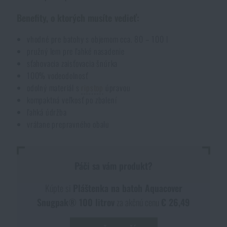
Benefity, o ktorých musíte vedieť:
vhodné pre batohy s objemom cca. 80 – 100 l
pružný lem pre ľahké nasadenie
sťahovacia zaisťovacia šnúrka
100% vodeodolnosť
odolný materiál s
ripstop
úpravou
kompaktná veľkosť po zbalení
ľahká údržba
vrátane prepravného obalu
Páči sa vám produkt?
Kúpte si
Pláštenka na batoh Aquacover
Snugpak® 100 litrov
za akčnú cenu
€ 26,49