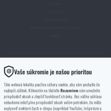
Magazín
Inšpirácia
Slovník pojmov
Zásady ochrany osobných údajov
Cookies
Obchod Rigad.sk získal vďaka spokojnosti overených zákazníkov
Funkčné
Vaše súkromie je našou prioritou
prestížny certifikát Zlaté Overené zákazníkmi.
Bez nich by naša webová stránka vôbec nefungovala. Ukladanie
týchto súborov cookie nie je možné zakázať.
Táto webová lokalita používa súbory cookie, aby vám poskytla čo
najlepší zážitok. Kliknutím na tlačidlo
Rozumiem
nám umožníte
Analytické
prispôsobiť obsah a zlepšiť funkčnosť stránky. Bez vášho súhlasu
Tieto súbory cookie anonymne ukladajú informácie o tom, ako si
nebudeme môcť plne prispôsobiť obsah vašim potrebám, čo môže
NCAGE 828DG
prezeráte a používate našu webovú lokalitu. Pomáhajú nám
ovplyvniť niektoré časti e-shopu (napríklad YouTube, Inšpirácie a
lepšie pochopiť, čo sa našim zákazníkom páči a kam by sme mali