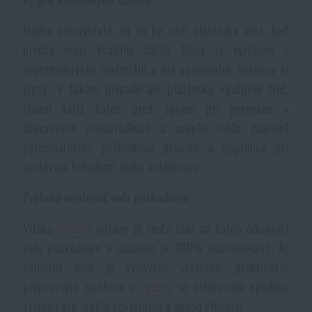
Akcie a zľavy
Možno premýšľate, na čo by vám pláštenka bola, keď
predsa máte kvalitný batoh, ktorý je vyrobený z
Výpredaj
nepremokavého materiálu a má vodeodolné dokonca aj
zipsy. V takom prípade ale pláštenku využijete tiež,
Značky A-Z
chráni totiž batoh pred špinou pri preprave v
dopravných prostriedkoch a navyše môže zabrániť
potenciálnemu poškodeniu praciek a popruhov pri
Všetky produkty
cestovaní lietadlom alebo autobusom.
Zvýšená odolnosť voči poškodeniu
Vďaka
ripstop
úprave je tento obal na batoh odolnejší
voči poškodeniu a súčasne je 100% nepremokavý. Aj
samotný obal je vybavený vlastným praktickým
prepravným puzdrom z
nylonu
so sieťovanou spodnou
stranou pre lepšie odvetranie a odvod vlhkosti.