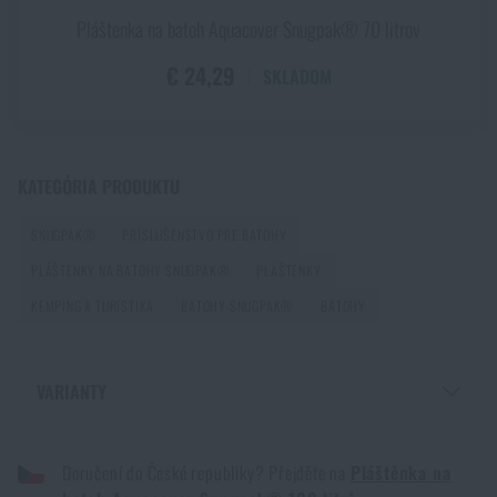
PRIDAŤ DO KOŠÍKA
Batohy na expedíciu
Pláštenka na batoh Aquacover Snugpak® 70 litrov
PREČÍTAŤ ČLÁNOK
€ 24,29
SKLADOM
Ideálne batohy na treking
PREČÍTAŤ ČLÁNOK
KATEGÓRIA PRODUKTU
SNUGPAK®
PRÍSLUŠENSTVO PRE BATOHY
Batohy do hôr a horolezecké batohy
PLÁŠTENKY NA BATOHY SNUGPAK®
PLÁŠTENKY
PREČÍTAŤ ČLÁNOK
KEMPING A TURISTIKA
BATOHY SNUGPAK®
BATOHY
Ako spoznať kvalitný batoh na ryby?
VARIANTY
PREČÍTAŤ ČLÁNOK
PLÁŠTENKA NA BATOH AQUACOVER SNUGPAK® 100 LITROV - ČIERNA
Doručení do České republiky? Přejděte na
Pláštěnka na
PLÁŠTENKA NA BATOH AQUACOVER SNUGPAK® 100 LITROV - OLIVE
GREEN