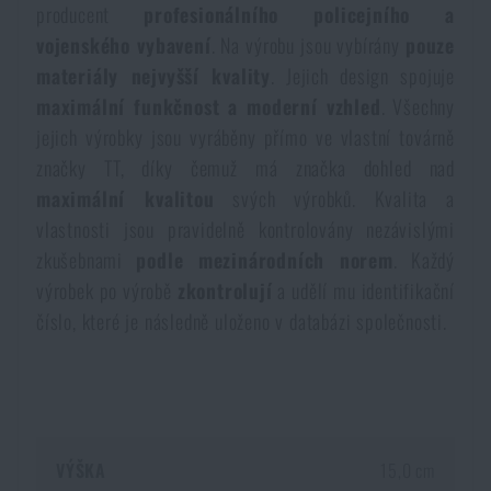
producent
profesionálního policejního a
vojenského vybavení
. Na výrobu jsou vybírány
pouze
materiály nejvyšší kvality
. Jejich design spojuje
maximální funkčnost a moderní vzhled
. Všechny
jejich výrobky jsou vyráběny přímo ve vlastní továrně
značky TT, díky čemuž má značka dohled nad
maximální kvalitou
svých výrobků. Kvalita a
vlastnosti jsou pravidelně kontrolovány nezávislými
zkušebnami
podle mezinárodních norem
. Každý
výrobek po výrobě
zkontrolují
a udělí mu identifikační
číslo, které je následně uloženo v databázi společnosti.
VÝŠKA
15,0 cm