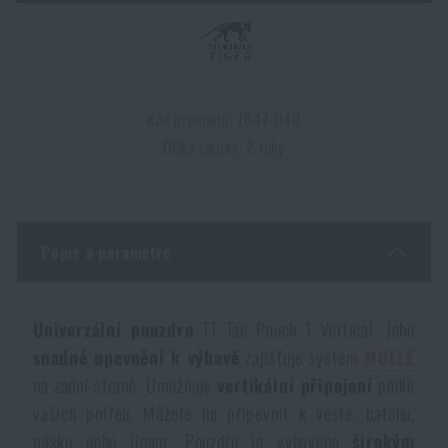
Dámske oblečenie
Elektronika a príslušenstvo pre mobily
Baranidlá, páčidlá
Rýchlonabíjače zásobníkov
Detské oblečenie
Hodinky
Výstroj pre psov
Novinky
Kód produktu: 7647-040
Údržba oblečenia
Dĺžka záruky: 2 roky
Puzdrá
Akcie a zľavy
Novinky
Nášivky, znaky
Paracordy
Výpredaj
Akcie a zľavy
Popis a parametre
Vesty
Peňaženky
Značky A-Z
Výpredaj
Univerzální pouzdro
TT Tac Pouch 1 Vertical. Jeho
Uteráky, osušky
Všetky produkty
Značky A-Z
Novinky
snadné upevnění k výbavě
zajišťuje systém
MOLLE
na zadní straně. Umožňuje
vertikální připojení
podle
Solárne sprchy
Všetky produkty
vašich potřeb. Můžete ho připevnit k vestě, batohu,
Akcie a zľavy
pásku nebo jinam. Pouzdro je vybaveno
širokým