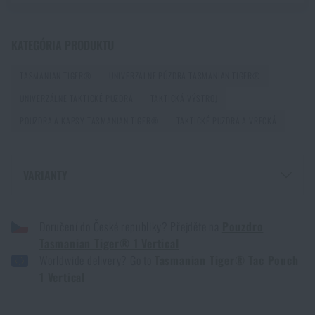
PREČÍTAŤ ČLÁNOK
KATEGÓRIA PRODUKTU
Ďalšia novinka na sklade! Zoznámte sa s produktmi
TASMANIAN TIGER®
UNIVERZÁLNE PÚZDRA TASMANIAN TIGER®
M-Tac
UNIVERZÁLNE TAKTICKÉ PUZDRÁ
TAKTICKÁ VÝSTROJ
PREČÍTAŤ ČLÁNOK
POUZDRA A KAPSY TASMANIAN TIGER®
TAKTICKÉ PUZDRÁ A VRECKÁ
Novinka na Rigad: Opasok Magnetix ™ Battle Belt od
VARIANTY
Agilite Gear ®
PREČÍTAŤ ČLÁNOK
PUZDRO TASMANIAN TIGER® 1 VERTICAL - MULTICAM®
Doručení do České republiky? Přejděte na
Pouzdro
PUZDRO TASMANIAN TIGER® 1 VERTICAL - OLIVE GREEN
Tasmanian Tiger® 1 Vertical
PUZDRO TASMANIAN TIGER® 1 VERTICAL - ČIERNA
Kore a FlexFit: detaily, na ktorých záleží!
Worldwide delivery? Go to
Tasmanian Tiger® Tac Pouch
PUZDRO TASMANIAN TIGER® 1 VERTICAL - COYOTE
1 Vertical
PREČÍTAŤ ČLÁNOK