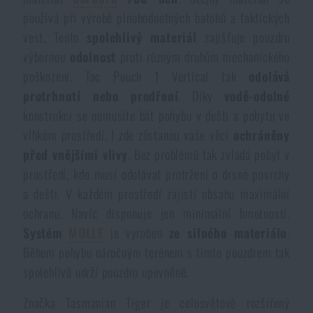
používá při výrobě plnohodnotných batohů a taktických
Akcie a zľavy
vest. Tento
spolehlivý materiál
zajišťuje pouzdru
výbornou
odolnost
proti různým druhům mechanického
Výpredaj
poškození. Tac Pouch 1 Vertical tak
odolává
protrhnutí nebo prodření
. Díky
vodě-odolné
Značky A-Z
konstrukci se nemusíte bát pohybu v dešti a pobytu ve
vlhkém prostředí. I zde zůstanou vaše věci
ochráněny
Všetky produkty
před vnějšími vlivy
. Bez problémů tak zvládá pobyt v
prostředí, kde musí odolávat protržení o drsné povrchy
a dešti. V každém prostředí zajistí obsahu maximální
ochranu. Navíc disponuje jen minimální hmotností.
Systém
MOLLE
je vyroben
ze silného materiálu
.
Během pohybu náročným terénem s tímto pouzdrem tak
spolehlivě udrží pouzdro upevněné.
Značka Tasmanian Tiger je celosvětově rozšířený