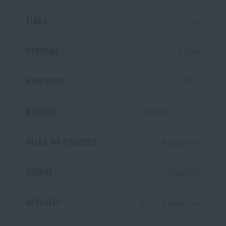
ŠÍŘKA
10,0 cm
HLOUBKA
4,0 cm
HMOTNOST
100 g
®
MATERIÁL
700 den
Cordura
VAZBA NA POUZDRU
MOLLE
kompatibilní
URČENÍ
univerzální
UPEVNĚNÍ
MOLLE
kompatibilní