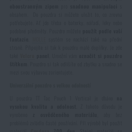
Vodeodolné zápisníky
oboustranným zipem
pro
snadnou manipulaci
s
Výpredaj
obsahem. Do pouzdra si můžete uložit to, co zrovna
potřebujete. Ať jde třeba o baterky, nářadí, léky nebo
Ochrana pred komármi a hmyzom
Značky A-Z
podobné předměty. Pouzdro můžete
použít podle vaší
fantazie
.
MOLLE
systém se nachází také na přední
Ohrievače nôh, rúk a tela
Všetky produkty
straně. Připojíte si tak k pouzdru malé doplňky. Je zde
také
Velcro
panel
. Umožní vám
označit si pouzdro
Opravné sady a fixačné pásky
štítkem
. Pouzdro si tak odlišíte od zbytku a snadno se
mezi svou výbavou zorientujete.
Potreby pre vodákov
Univerzální pouzdro s velkou odolností
U pouzdra TT Tac Pouch 1 Vertical je dbáno
na
Zdravie, ochrana
vysokou kvalitu a odolnost
. Z tohoto důvodu je
vyrobeno
z osvědčeného materiálu
, aby bez
problémů zvládlo časté používání. Při výrobě byl použit
Novinky
materiál
Cordura
700 den
. Stejný materiál se