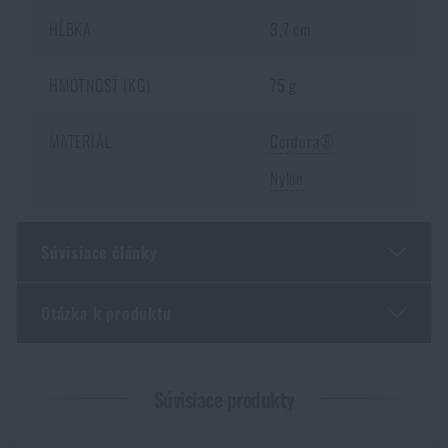
HĹBKA
3,7 cm
HMOTNOSŤ (KG)
75 g
MATERIÁL
Cordura®
Nylon
Súvisiace články
Otázka k produktu
GOAST: revolučný terčový systém z Nórska
PREČÍTAŤ ČLÁNOK
Zadajte Vaše meno *
Zadajte Váš e-mail *
Súvisiace produkty
Malokaliberka doma? 4 dôvody, prečo áno – a ako