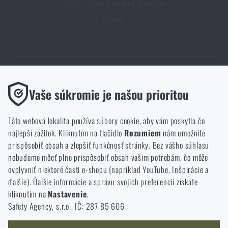
Zásady ochrany osobných údajov
Cookies
Obchod Rigad.sk získal vďaka spokojnosti overených zákazníkov
Funkčné
Vaše súkromie je našou prioritou
prestížny certifikát Zlaté Overené zákazníkmi.
Bez nich by naša webová stránka vôbec nefungovala. Ukladanie
týchto súborov cookie nie je možné zakázať.
Táto webová lokalita používa súbory cookie, aby vám poskytla čo
najlepší zážitok. Kliknutím na tlačidlo
Rozumiem
nám umožníte
Analytické
prispôsobiť obsah a zlepšiť funkčnosť stránky. Bez vášho súhlasu
Tieto súbory cookie anonymne ukladajú informácie o tom, ako si
nebudeme môcť plne prispôsobiť obsah vašim potrebám, čo môže
NCAGE 828DG
prezeráte a používate našu webovú lokalitu. Pomáhajú nám
ovplyvniť niektoré časti e-shopu (napríklad YouTube, Inšpirácie a
lepšie pochopiť, čo sa našim zákazníkom páči a kam by sme mali
ďalšie). Ďalšie informácie a správu svojich preferencií získate
smerovať.
kliknutím na
Nastavenie
.
Safety Agency, s.r.o., IČ: 287 85 606
Marketingové
Tieto súbory cookie nám pomáhajú optimalizovať reklamu