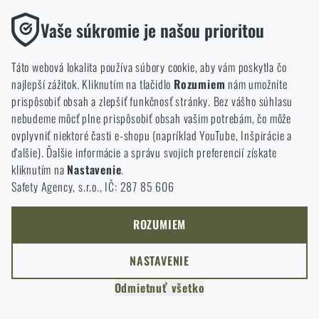
si vyberiete?
ODÍSŤ
Funkčné
Vaše súkromie je našou prioritou
Bez nich by naša webová stránka vôbec nefungovala. Ukladanie
PREJSŤ DO KOŠÍKA
ROZUMIEM, POKRAČOVAŤ
GO TO RIGAD.COM
týchto súborov cookie nie je možné zakázať.
Táto webová lokalita používa súbory cookie, aby vám poskytla čo
PREJDEM NA HLAVNÚ STRÁNKU
najlepší zážitok. Kliknutím na tlačidlo
Rozumiem
nám umožníte
Analytické
I WILL STAY HERE
prispôsobiť obsah a zlepšiť funkčnosť stránky. Bez vášho súhlasu
Tieto súbory cookie anonymne ukladajú informácie o tom, ako si
ZOSTANEM TU
nebudeme môcť plne prispôsobiť obsah vašim potrebám, čo môže
prezeráte a používate našu webovú lokalitu. Pomáhajú nám
ovplyvniť niektoré časti e-shopu (napríklad YouTube, Inšpirácie a
lepšie pochopiť, čo sa našim zákazníkom páči a kam by sme mali
ďalšie). Ďalšie informácie a správu svojich preferencií získate
smerovať.
kliknutím na
Nastavenie
.
Safety Agency, s.r.o., IČ: 287 85 606
Marketingové
Tieto súbory cookie nám pomáhajú optimalizovať reklamu
smerovanú na náš e-shop, aby bola čo najefektívnejšia a aby sa
ROZUMIEM
náš obchod mohol neustále rozvíjať a zlepšovať.
NASTAVENIE
Personalizované
Odmietnuť všetko
Vďaka týmto súborom cookie môžeme prispôsobiť reklamu a
ponúkať vám len produkty, o ktoré máte záujem.