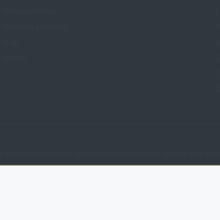
Predajňa Ostrava
E
Obchodné podmienky
M
O nás
I
Kontakt
S
Z
C
k získal vďaka spokojnosti overených zákazníkov prestížny certifikát Zlaté Over
ýchto súborov cookie nie je možné zakázať.
NCAGE 828DG