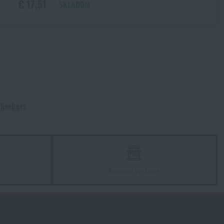
€ 17,51
SKLADOM
Climbers
zí
Kamenné predajne