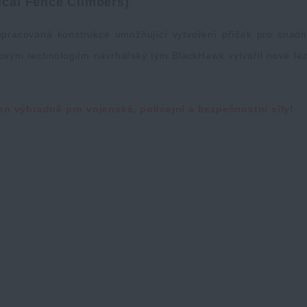
ical
Fence
Climbers
)
opracovaná konstrukce umožňující vytvoření příček pro snadný
ovým technologiím návrhářský tým BlackHawk vytvořil nové lezc
 výhradně pro vojenské, policejní a bezpečnostní síly!