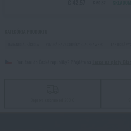
€ 42,57
SKLADOM
€ 60,82
Novinky
Ďalšia novinka na sklade! Zoznámte sa s produktmi M-Tac
PREČÍTAŤ ČLÁNOK
Akcie a zľavy
KATEGÓRIA PRODUKTU
BARANIDLÁ, PÁČIDLÁ
PUZDRÁ NA ZÁSOBNÍKY BLACKHAWK!®
TAKTICKÁ VÝ
Výpredaj
Novinka na Rigad: Opasok Magnetix ™ Battle Belt od Agilite 
Doručení do České republiky? Přejděte na
Lezce na ploty Bl
PREČÍTAŤ ČLÁNOK
Značky A-Z
Všetky produkty
Kore a FlexFit: detaily, na ktorých záleží!
PREČÍTAŤ ČLÁNOK
Doprava zadarmo od 200 €
9
Jarné upratovanie: máte vyčistené zbrane?
PREČÍTAŤ ČLÁNOK