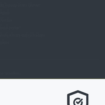
lite Training Center Olomouc
agazín
nšpirácia
lovník pojmov
ásady ochrany osobných údajov
ookies
ené zákazníkmi.