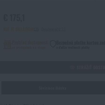
€ 175,1
NIE JE SKLADOM
Doručenie od € 3.5
Prehľad dostupnosti
Bezpečná platba kartou za
na predajniach a e-shope
a ďalšie možnosti platby
STRÁŽIŤ DOST
Súvisiace články