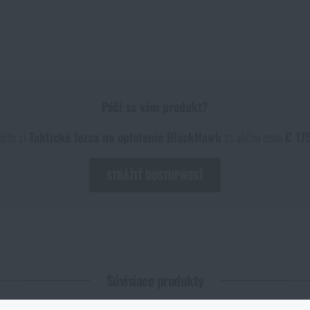
Páči sa vám produkt?
úpte si
Taktické lezca na oplotenie BlackHawk
za akčnú cenu
€ 175
STRÁŽIŤ DOSTUPNOSŤ
Ť NA PREDAJNIACH
 *
Súvisiace produkty
 LASEROVÉHO GRAVÍROVANIA