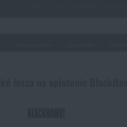
PREDAJNE
|
SLUŽBY
|
STAV OBJEDNÁVKY
|
ZĽAVY A VÝH
j
Potreby pre strelcov
Nože a náradie
Sebaobra
cké lezca na oplotenie BlackHa