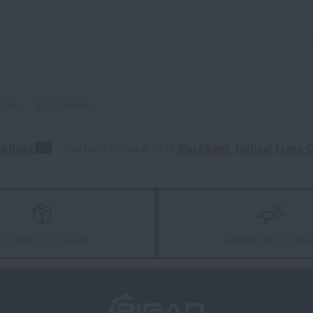
STROJ
BLACKHAWK!®
Gear ®
ackHawk
Worldwide delivery? Go to
BlackHawk Tactical Fence 
7 % tovaru je na sklade
Garancia vrátenia peňa