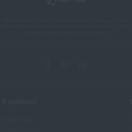
Naši zákazníci majú k dispozícii kamennú predajňu v Semiloch, cca 40 km od
Páči sa vám produkt?
Liberca, v Olomouci a Ostrave. Tovar dodávame aj do Česka na Rigad.cz a tiež do
celej Európy a prakticky celého sveta na Rigad.com.
úpte si
Taktické lezca na oplotenie BlackHawk
za akčnú cenu
€ 175
STRÁŽIŤ DOSTUPNOSŤ
O spoločnosti
Predajňa Semily
Z
Predajňa Olomouc
S