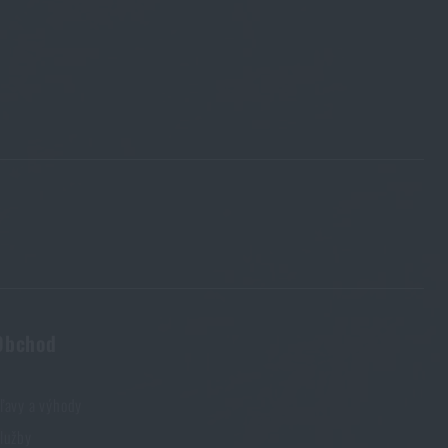
,1
Obchod
ľavy a výhody
lužby