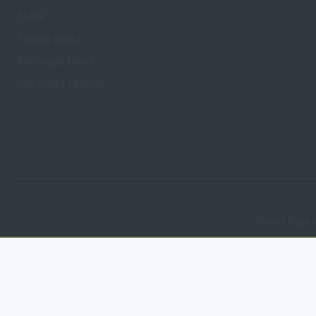
Platba
Výmena tovaru
Reklamácia tovaru
Informačné centrum
Obchod Rigad.s
Funkčné
Bez nich by naša webová stránka vôbec nefungovala. Ukladanie t
Analytické