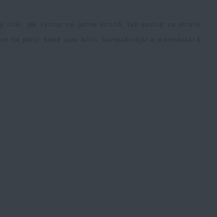
 únik, jak výstup na jedné straně, tak sestup na straně
e na ploty, které jsou lehčí, kompaktnější a jednodušší k