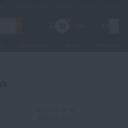
ODY
|
INFORMAČNÉ CENTRUM
|
INŠPIRÁCIA
|
MAGAZÍN
|
KONTAKTY
0
Košík
€ 0
Menu
na
Zbrane a strelivo
Ostatné
Podľa záujmu
wk
Kód produktu: DE-TFC
Dĺžka záruky: 2 roky