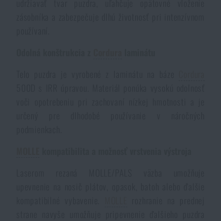
udržiavať tvar puzdra, uľahčuje opätovné vloženie
zásobníka a zabezpečuje dlhú životnosť pri intenzívnom
používaní.
Odolná konštrukcia z
Cordura
laminátu
Telo puzdra je vyrobené z laminátu na báze
Cordura
500D s IRR úpravou. Materiál ponúka vysokú odolnosť
voči opotrebeniu pri zachovaní nízkej hmotnosti a je
určený pre dlhodobé používanie v náročných
podmienkach.
MOLLE
kompatibilita a možnosť vrstvenia výstroja
Laserom rezaná MOLLE/PALS väzba umožňuje
upevnenie na nosič plátov, opasok, batoh alebo ďalšie
kompatibilné vybavenie.
MOLLE
rozhranie na prednej
strane navyše umožňuje pripevnenie ďalšieho puzdra