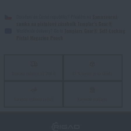
SAMOSVORNÁ SUMKA NA PIŠTOĽOVÝ ZÁSOBNÍK TEMPLAR’S GEAR® -
RANGER GREEN
Doručení do České republiky? Přejděte na
Samosvorná
SAMOSVORNÁ SUMKA NA PIŠTOĽOVÝ ZÁSOBNÍK TEMPLAR’S GEAR® -
sumka na pistolový zásobník Templar’s Gear®
ČIERNA
Worldwide delivery? Go to
Templars Gear® Self-Locking
SAMOSVORNÁ SUMKA NA PIŠTOĽOVÝ ZÁSOBNÍK TEMPLAR’S GEAR® -
Pistol Magazine Pouch
COYOTE BROWN
SAMOSVORNÁ SUMKA NA PIŠTOĽOVÝ ZÁSOBNÍK TEMPLAR’S GEAR® -
MULTICAM®
SAMOSVORNÁ SUMKA NA PIŠTOĽOVÝ ZÁSOBNÍK TEMPLAR’S GEAR® -
MULTICAM® BLACK
Doprava zadarmo od 200 €
97 % tovaru je na sklade
SAMOSVORNÁ SUMKA NA PIŠTOĽOVÝ ZÁSOBNÍK TEMPLAR’S GEAR® -
CONCAMO
SAMOSVORNÁ SUMKA NA PIŠTOĽOVÝ ZÁSOBNÍK TEMPLAR’S GEAR® -
WOODLAND M81
Garancia vrátenia peňazí
Kamenné predajne