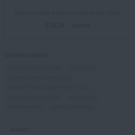
PRIDAŤ DO KOŠÍKA
Samosvorná sumka na puškový zásobník Templar’s Gear®
€ 24,29
SKLADOM
KATEGÓRIA PRODUKTU
PUZDRÁ NA PIŠTOĽOVÉ ZÁSOBNÍKY
TEMPLAR’S GEAR
PUZDRÁ NA ZÁSOBNÍKY TEMPLAR’S GEAR
PÚZDRA NA PIŠTOĽOVÉ ZÁSOBNÍKY TEMPLAR’S GEAR
PUZDRÁ, VRECKÁ TEMPLAR’S GEAR
TAKTICKÁ VÝSTROJ
PUZDRÁ NA ZÁSOBNÍKY
TAKTICKÉ PUZDRÁ A VRECKÁ
VARIANTY