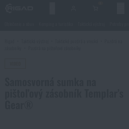
0
Menu
Oblečenie a obuv
Kemping a turistika
Taktická výstroj
Potreby pr
Oblečenie a obuv
Rigad
Taktická výstroj
Taktické puzdrá a vrecká
Puzdrá na
Oblečenie a obuv
Kemping a turistika
zásobníky
Puzdrá na pištoľové zásobníky
Obuv
Kemping a turistika
VIDEO
Taktická výstroj
Samosvorná sumka na
Bundy, kabáty
Batohy
Taktická výstroj
Potreby pre strelcov
pištoľový zásobník Templar’s
Blúzky
Tašky, brašny, kufre, ľadvinky
Nosiče plátov a príslušenstvo
Gear®
Potreby pre strelcov
Nože a náradie
Nohavice
Spanie v prírode
Nosné postroje
Strelecké okuliare
Nože a náradie
Sebaobrana