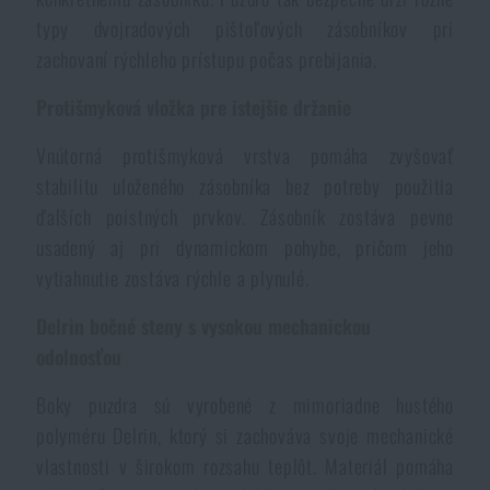
typy dvojradových pištoľových zásobníkov pri
Akcie a zľavy
zachovaní rýchleho prístupu počas prebijania.
Výpredaj
Protišmyková vložka pre istejšie držanie
Vnútorná protišmyková vrstva pomáha zvyšovať
Značky A-Z
stabilitu uloženého zásobníka bez potreby použitia
ďalších poistných prvkov. Zásobník zostáva pevne
Všetky produkty
usadený aj pri dynamickom pohybe, pričom jeho
vytiahnutie zostáva rýchle a plynulé.
Delrin bočné steny s vysokou mechanickou
odolnosťou
Boky puzdra sú vyrobené z mimoriadne hustého
polyméru Delrin, ktorý si zachováva svoje mechanické
vlastnosti v širokom rozsahu teplôt. Materiál pomáha