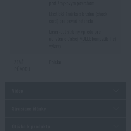
protišmykovým povrchom
Elastická šnúrka s brzdou (shock
cord) pre pevnú retenciu
Laser-cut
štrbiny vpredu pre
uchytenie ďalšej
MOLLE
kompatibilnej
výbavy
ZEMĚ
Poľsko
PŮVODU
Video
Súvisiace články
Páči sa vám produkt?
Otázka k produktu