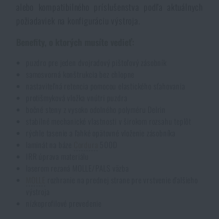
alebo kompatibilného príslušenstva podľa aktuálnych
požiadaviek na konfiguráciu výstroja.
Benefity, o ktorých musíte vedieť:
puzdro pre jeden dvojradový pištoľový zásobník
samosvorná konštrukcia bez chlopne
nastaviteľná retencia pomocou elastického sťahovania
protišmyková vložka vnútri puzdra
bočné steny z vysoko odolného polyméru Delrin
stabilné mechanické vlastnosti v širokom rozsahu teplôt
rýchle tasenie a ľahké opätovné vloženie zásobníka
laminát na báze
Cordura
500D
IRR úprava materiálu
laserom rezaná MOLLE/PALS väzba
MOLLE
rozhranie na prednej strane pre vrstvenie ďalšieho
výstroja
nízkoprofilové prevedenie