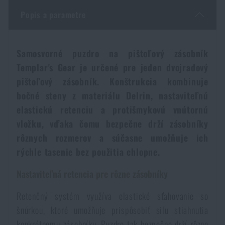
Vodeodolné zápisníky
Výpredaj
Popis a parametre
Ochrana pred komármi a hmyzom
Značky A-Z
Samosvorné puzdro na pištoľový zásobník
Templar's Gear je určené pre jeden dvojradový
Ohrievače nôh, rúk a tela
Všetky produkty
pištoľový zásobník. Konštrukcia kombinuje
bočné steny z materiálu Delrin, nastaviteľnú
Opravné sady a fixačné pásky
elastickú retenciu a protišmykovú vnútornú
vložku, vďaka čomu bezpečne drží zásobníky
rôznych rozmerov a súčasne umožňuje ich
Potreby pre vodákov
rýchle tasenie bez použitia chlopne.
Zdravie, ochrana
Nastaviteľná retencia pre rôzne zásobníky
Retenčný systém využíva elastické sťahovanie so
šnúrkou, ktoré umožňuje prispôsobiť silu stiahnutia
Novinky
konkrétnemu zásobníku. Puzdro tak bezpečne drží rôzne