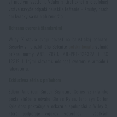
aj modrým svetlom. Vďaka antireflexnej a oleofóbnej
Akcie a zľavy
vrstve navyše odpadá neustále leštenie – šmuhy, prach
ani kvapky sa na nich neudržia.
Výpredaj
Ochrana overená štandardmi
Wiley X stavia svoju povesť na balistickej ochrane.
Značky A-Z
Šošovky z nerozbitného Selenite
polykarbonátu
spĺňajú
prísne normy ANSI Z87.1, MIL-PRF-32432A i ISO
Všetky produkty
12312-1. Inými slovami: odolnosť overená v armáde i
laboratóriu.
Exkluzívna séria s príbehom
Edícia American Sniper Signature Series vznikla ako
pocta službe a odvahe Chrise Kylea. Jeho syn Colton
Kyle dnes pokračuje v odkaze a spolupráci s Wiley X,
ktorá podporuje vojakov, veteránov i všetkých