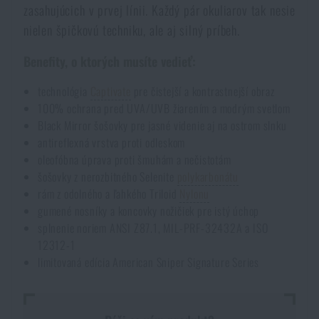
zasahujúcich v prvej línii. Každý pár okuliarov tak nesie
nielen špičkovú techniku, ale aj silný príbeh.
Benefity, o ktorých musíte vedieť:
technológia
Captivate
pre čistejší a kontrastnejší obraz
100% ochrana pred UVA/UVB žiarením a modrým svetlom
Black Mirror šošovky pre jasné videnie aj na ostrom slnku
antireflexná vrstva proti odleskom
oleofóbna úprava proti šmuhám a nečistotám
šošovky z nerozbitného Selenite
polykarbonátu
rám z odolného a ľahkého Triloid
Nylonu
gumené nosníky a koncovky nožičiek pre istý úchop
splnenie noriem ANSI Z87.1, MIL-PRF-32432A a ISO
12312-1
limitovaná edícia American Sniper Signature Series