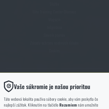
Služby
Elite Training Center Olomouc
Magazín
Inšpirácia
Slovník pojmov
Zásady ochrany osobných údajov
Cookies
Obchod Rigad.sk získal vďaka spokojnosti overených zákazníkov
Funkčné
Vaše súkromie je našou prioritou
prestížny certifikát Zlaté Overené zákazníkmi.
Bez nich by naša webová stránka vôbec nefungovala. Ukladanie
týchto súborov cookie nie je možné zakázať.
Táto webová lokalita používa súbory cookie, aby vám poskytla čo
najlepší zážitok. Kliknutím na tlačidlo
Rozumiem
nám umožníte
Analytické