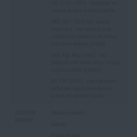
ISO 12312-1:2013 - požiadavky na
slnečné okuliare na bežné použitie
ANSI Z87.1-2020 high velocity
impact test - test odolnosti proti
strelám (test odolnosti proti nárazu
vystrelenej
oceľovej
guľôčky)
ANSI High Mass Impact - test
odolnosti proti nárazu telesa (z výšky
spustený špičatý projektil)
MIL-PRF-32432 - americká norma,
požiadavky na ochranné okuliare
určené pre vojenské použitie
SÚČASŤOU
Okuliare (rámček)
DODÁVKY
Šošovky
Prepravný obal