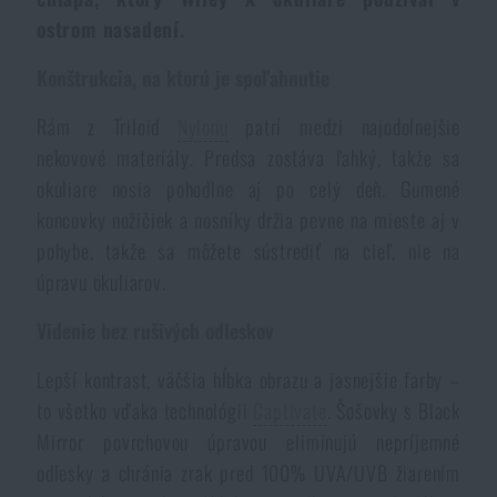
Vodeodolné zápisníky
ostrom nasadení.
Výpredaj
Konštrukcia, na ktorú je spoľahnutie
Ochrana pred komármi a hmyzom
Značky A-Z
Rám z Triloid
Nylonu
patrí medzi najodolnejšie
nekovové materiály. Predsa zostáva ľahký, takže sa
Ohrievače nôh, rúk a tela
Všetky produkty
okuliare nosia pohodlne aj po celý deň. Gumené
koncovky nožičiek a nosníky držia pevne na mieste aj v
Opravné sady a fixačné pásky
pohybe, takže sa môžete sústrediť na cieľ, nie na
úpravu okuliarov.
Potreby pre vodákov
Videnie bez rušivých odleskov
Zdravie, ochrana
Lepší kontrast, väčšia hĺbka obrazu a jasnejšie farby –
to všetko vďaka technológii
Captivate
. Šošovky s Black
Mirror povrchovou úpravou eliminujú nepríjemné
Novinky
odlesky a chránia zrak pred 100% UVA/UVB žiarením