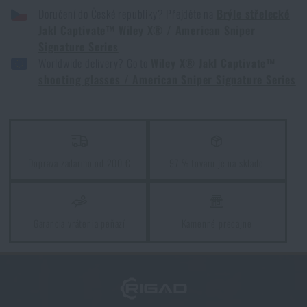
ODOSLAŤ OTÁZKU
SNIPER SIGNATURE SERIES - CAPTIVATE™ ČIERNE MIRROR, ČIERNA /
Doručení do České republiky? Přejděte na
Brýle střelecké
ČERVENÁ
Kúpte si
Okuliare strelecké Jakl Captivate™
Jakl Captivate™ Wiley X® / American Sniper
Signature Series
Wiley X® / American Sniper Signature Series
Páči sa vám produkt?
Worldwide delivery? Go to
Wiley X® Jakl Captivate™
za akčnú cenu
€ 175,1
shooting glasses / American Sniper Signature Series
Kúpte si
Okuliare strelecké Jakl Captivate™
Wiley X® / American Sniper Signature Series
PRIDAŤ DO KOŠÍKA
za akčnú cenu
€ 175,1
PRIDAŤ DO KOŠÍKA
Doprava zadarmo od 200 €
97 % tovaru je na sklade
Garancia vrátenia peňazí
Kamenné predajne