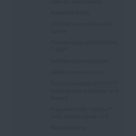
nosník pre komfort nosenia
Vymeniteľné šošovky
100 % ochrana pred UVA a UVB
žiarením
Povrchová úprava proti poškrabaniu
T-Shell™
Antireflexná povrchová úprava
Oleofóbna povrchová úprava
Špeciálna technológia
CAPTIVATE™
(umožňuje lepšie vnímať farby, jas aj
kontrast)
Priepustnosť svetla
-
Captivate™
čierne zrkadlové šošovky: 15 %
Normy a štandardy: