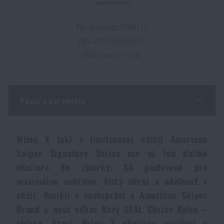
Dámske oblečenie
Elektronika a príslušenstvo pre mobily
Baranidlá, páčidlá
Rýchlonabíjače zásobníkov
Kód produktu: CHJKL15
Detské oblečenie
EAN: 7123160915724
Hodinky
Výstroj pre psov
Novinky
Dĺžka záruky: 2 roky
Údržba oblečenia
Puzdrá
Akcie a zľavy
Novinky
Popis a parametre
Nášivky, znaky
Paracordy
Výpredaj
Akcie a zľavy
Vesty
Peňaženky
Wiley X Jakl v limitovanej edícii American
Značky A-Z
Výpredaj
Sniper Signature Series nie sú len ďalšie
okuliare do zbierky. Sú postavené pre
Uteráky, osušky
Všetky produkty
Značky A-Z
Novinky
maximálnu ochranu, čistý obraz a odolnosť v
akcii. Vznikli v spolupráci s American Sniper
Solárne sprchy
Všetky produkty
Akcie a zľavy
Brand a nesú odkaz Navy SEAL Chrise Kylea –
chlapa, ktorý Wiley X okuliare používal v