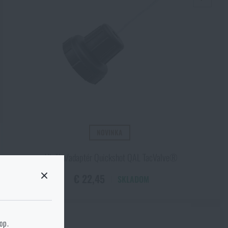
NOVINKA
Viečko/adaptér Quickshot QAL TacValve®
€ 22,45
SKLADOM
 stránku
hop.
kg