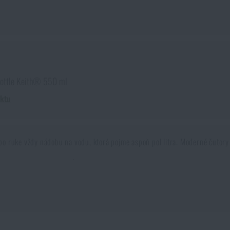
 Bottle Keith® 550 ml
uktu
 po ruke vždy nádobu na vodu, ktorá pojme aspoň pol litra. Moderné čutor
i. Tekutiny musíme dopĺňať celý deň v závislosti na našej telesnej aktivit
pôsob je veľmi efektívny. Niektoré batohy nemajú možnosť použitia CamelBa
eda lepšia?