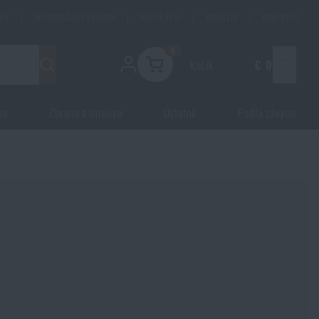
ODY
|
INFORMAČNÉ CENTRUM
|
INŠPIRÁCIA
|
MAGAZÍN
|
KONTAKTY
0
Košík
€ 0
Menu
na
Zbrane a strelivo
Ostatné
Podľa záujmu