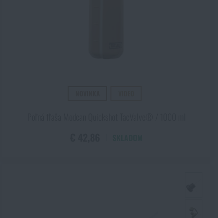
ňu dajme pozor. Potom už je všetko len otázkou sympatií. Tak ako tak
€
NOVINKA
VIDEO
Poľná fľaša Modcan Quickshot TacValve® / 1000 ml
€ 42,86
SKLADOM