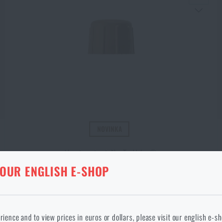
NOVINKA
Uzavieracie viečko TacValve®
KA V DANOM JAZYKU NEEXISTUJE
 OUR ENGLISH E-SHOP
€ 8,12
ANÝ TOVAR Z KOŠÍKA
okračovaním potvrdzujem, že som starší ako 18 rokov
 jazyku stránka neexistuje. Môžete teda zostať tu, alebo prejsť na hlavnú
rience and to view prices in euros or dollars, please visit our english e-s