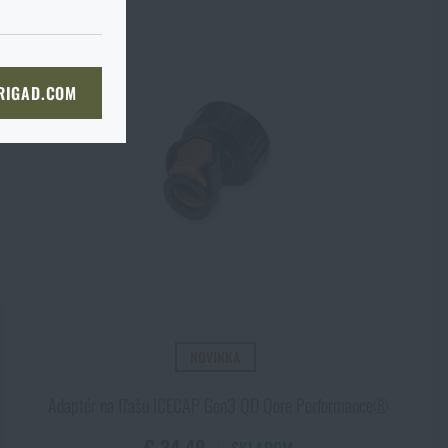
KOŠÍKA
 RIGAD.COM
Ú STRÁNKU
l
NOVINKA
Adaptér na fľašu ICECAP Gen3 QD Qore Performance®
€ 34,49