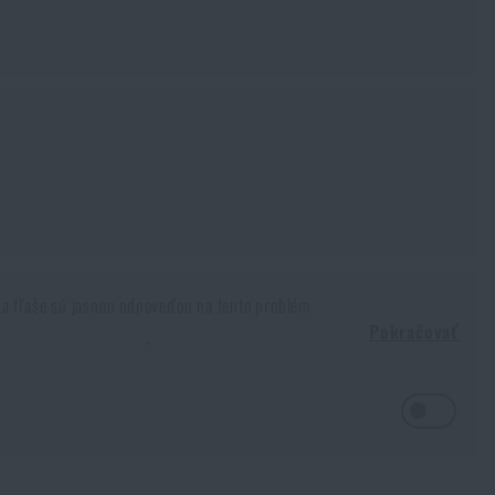
y a fľaše sú jasnou odpoveďou na tento problém.
Pokračovať
e a vonkajšej teplote. Čím sú väčšie, tým viac musíme vypiť. Ale ako
gu, preto je fľaša alebo čutora nutnosťou. Je v nich nejaký rozdiel?