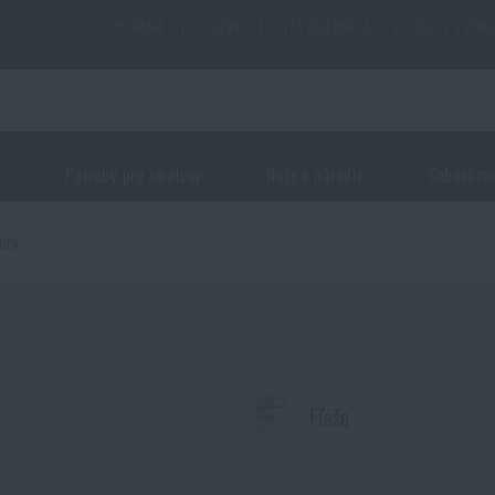
PREDAJNE
|
SLUŽBY
|
STAV OBJEDNÁVKY
|
ZĽAVY A VÝH
j
Potreby pre strelcov
Nože a náradie
Sebaobra
tory
Fľaše