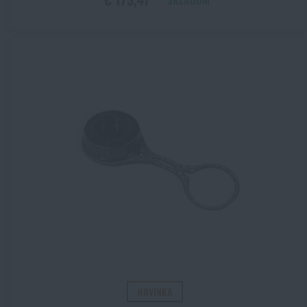
SKLADOM
Polyetylen
Zobraziť všetky
(+10)
Polymer
Polypropylen
Polyuretan
Silikón
Titán
TPR / TPE
TPU
Tritan™
Zinková zliatina (nešpecifikovaná)
NOVINKA