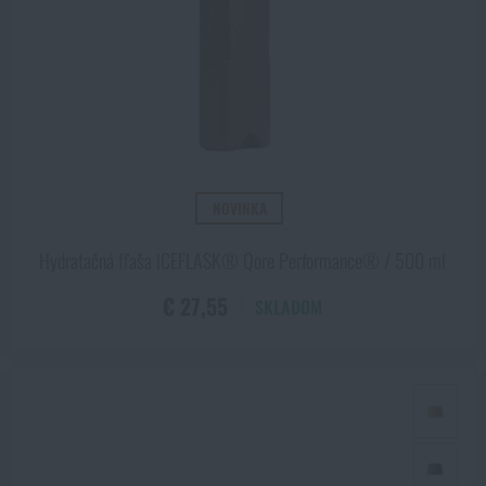
 nesmie, obsahovať látku zvanú
Bisfenol A,
je veľmi škodlivá. Tak si na 
NOVINKA
Hydratačná fľaša ICEFLASK® Qore Performance® / 500 ml
€ 27,55
SKLADOM