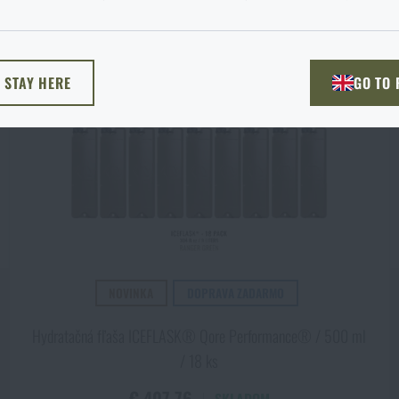
. Akú možnosť si vyberiete?
ODÍSŤ
ROZUMIEM, POKRAČOVAŤ
PREJSŤ DO 
L STAY HERE
GO TO
NEM TU
PREJDEM NA HLAVN
NOVINKA
DOPRAVA ZADARMO
Hydratačná fľaša ICEFLASK® Qore Performance® / 500 ml
/ 18 ks
€ 407,76