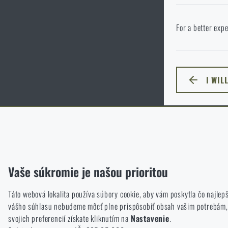
P
Vo vami vybranom
For a better expe
cieľového jazyka
I WIL
ZOSTA
Funkčné
Bez nich by naša webová stránka vôbec nefungovala. Ukladanie t
Analytické
Vaše súkromie je našou prioritou
Tieto súbory cookie anonymne ukladajú informácie o tom, ako si 
sme mali smerovať.
Táto webová lokalita používa súbory cookie, aby vám poskytla čo najlepš
vášho súhlasu nebudeme môcť plne prispôsobiť obsah vašim potrebám, čo
Marketingové
svojich preferencií získate kliknutím na
Nastavenie
.
Tieto súbory cookie nám pomáhajú optimalizovať reklamu smerovan