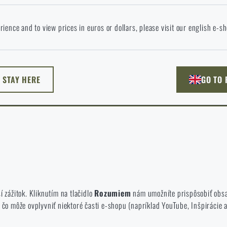
okračovaním potvrdzujem, že som starší ako 18 rokov
 jazyku stránka neexistuje. Môžete teda zostať tu, alebo prejsť na hlavnú
rience and to view prices in euros or dollars, please visit our english e-s
. Akú možnosť si vyberiete?
ODÍSŤ
ROZUMIEM, POKRAČOVAŤ
PREJSŤ DO 
L STAY HERE
GO TO
NEM TU
PREJDEM NA HLAVN
ýchto súborov cookie nie je možné zakázať.
prezeráte a používate našu webovú lokalitu. Pomáhajú nám lepšie pochopiť
í zážitok. Kliknutím na tlačidlo
Rozumiem
nám umožníte prispôsobiť obsah
 môže ovplyvniť niektoré časti e-shopu (napríklad YouTube, Inšpirácie a 
ú na náš e-shop, aby bola čo najefektívnejšia a aby sa náš obchod mohol 