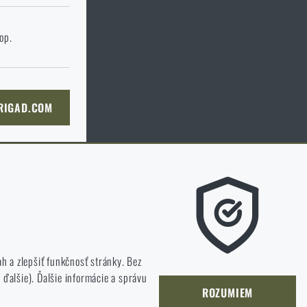
 stránku
hop.
KOŠÍKA
 RIGAD.COM
Ú STRÁNKU
, čo sa našim zákazníkom páči a kam by
 a zlepšiť funkčnosť stránky. Bez
ďalšie). Ďalšie informácie a správu
ROZUMIEM
neustále rozvíjať a zlepšovať.