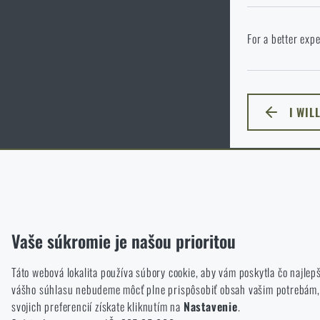
P
Vo vami vybranom
For a better expe
cieľového jazyka
I WIL
ZOSTA
Funkčné
Bez nich by naša webová stránka vôbec nefungovala. Ukladanie t
Analytické
Vaše súkromie je našou prioritou
Tieto súbory cookie anonymne ukladajú informácie o tom, ako si 
sme mali smerovať.
Táto webová lokalita používa súbory cookie, aby vám poskytla čo najlepš
vášho súhlasu nebudeme môcť plne prispôsobiť obsah vašim potrebám, čo
Marketingové
svojich preferencií získate kliknutím na
Nastavenie
.
Tieto súbory cookie nám pomáhajú optimalizovať reklamu smerovan