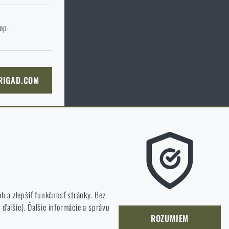
 stránku
hop.
KOŠÍKA
 RIGAD.COM
Ú STRÁNKU
, čo sa našim zákazníkom páči a kam by
 a zlepšiť funkčnosť stránky. Bez
ďalšie). Ďalšie informácie a správu
ROZUMIEM
neustále rozvíjať a zlepšovať.