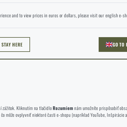
okračovaním potvrdzujem, že som starší ako 18 rokov
 jazyku stránka neexistuje. Môžete teda zostať tu, alebo prejsť na hlavnú
rience and to view prices in euros or dollars, please visit our english e-s
. Akú možnosť si vyberiete?
ODÍSŤ
ROZUMIEM, POKRAČOVAŤ
PREJSŤ DO 
L STAY HERE
GO TO
NEM TU
PREJDEM NA HLAVN
ýchto súborov cookie nie je možné zakázať.
prezeráte a používate našu webovú lokalitu. Pomáhajú nám lepšie pochopiť
í zážitok. Kliknutím na tlačidlo
Rozumiem
nám umožníte prispôsobiť obsah
 môže ovplyvniť niektoré časti e-shopu (napríklad YouTube, Inšpirácie a 
ú na náš e-shop, aby bola čo najefektívnejšia a aby sa náš obchod mohol 