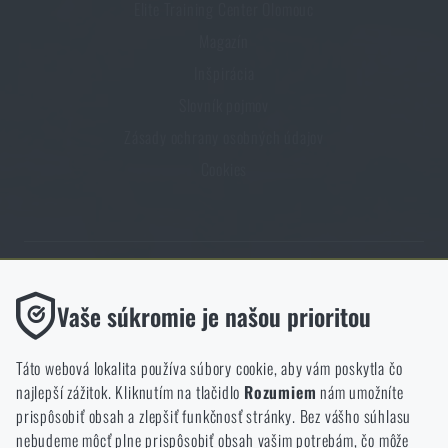
Elite Training Center Olomouc
Magazín
Inšpirácia
Slovník pojmov
Zásady ochrany osobných údajov
Cookies
Obchod Rigad.sk získal vďaka spokojnosti overených zákazníkov
Funkčné
Vaše súkromie je našou prioritou
prestížny certifikát Zlaté Overené zákazníkmi.
Bez nich by naša webová stránka vôbec nefungovala. Ukladanie
týchto súborov cookie nie je možné zakázať.
Táto webová lokalita používa súbory cookie, aby vám poskytla čo
najlepší zážitok. Kliknutím na tlačidlo
Rozumiem
nám umožníte
Analytické
prispôsobiť obsah a zlepšiť funkčnosť stránky. Bez vášho súhlasu
Tieto súbory cookie anonymne ukladajú informácie o tom, ako si
nebudeme môcť plne prispôsobiť obsah vašim potrebám, čo môže
NCAGE 828DG