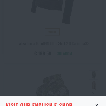
VIDEO
Ľahká bunda G‑Loft® Ultra Shirt 2.0 Carinthia®
€ 199,59
SKLADOM
STRÁNKA V DANOM JAZYKU
VISIT OUR ENGLISH E-SHOP