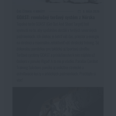
ČAS ČÍTANIA:
4 MINÚTY
9. MÁJA 2026
GOAST: revolučný terčový systém z Nórska
Tepelné terče GOAST (Get Out And Shoot Target) boli
vyvinuté na to, aby spoľahlivo obstáli v tvrdých severských
podmienkach. Ich úlohou je šetriť váš čas, priestor a energiu
na strelnici a maximálne zefektívniť váš strelecký tréning. Sú
dokonalou pomôckou pre taktickú aj športovú streľbu.
Terčové systémy GOAST a príslušenstvo k nim nájdete už
čoskoro v ponuke Rigad! A to nie je všetko, Parallax Combat
Training Solutions ponúka aj unikátne strelecké a
ostreľovacie kurzy v arktických podmienkach. Prečítajte si
viac!