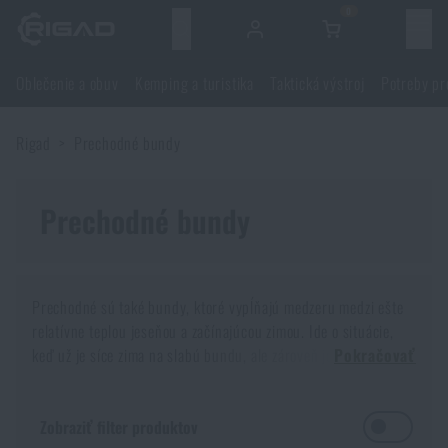
0
Menu
Oblečenie a obuv
Kemping a turistika
Taktická výstroj
Potreby pr
Oblečenie a obuv
Rigad
Prechodné bundy
Oblečenie a obuv
Kemping a turistika
Obuv
Prechodné bundy
Kemping a turistika
Taktická výstroj
Bundy, kabáty
Batohy
Taktická výstroj
Potreby pre strelcov
Prechodné sú také bundy, ktoré vypĺňajú medzeru medzi ešte
relatívne teplou jeseňou a začínajúcou zimou. Ide o situácie,
Blúzky
Tašky, brašny, kufre, ľadvinky
Nosiče plátov a príslušenstvo
Potreby pre strelcov
keď už je síce zima na slabú bundu, ale zároveň je ešte teplo na
Nože a náradie
Pokračovať
bundu zimnú. Akú prechodnú bundu vybrať?
Nohavice
Spanie v prírode
Nosné postroje
Strelecké okuliare
Nože a náradie
Sebaobrana
Prechodné bundy majú viacero výhod. Oproti zimným
Zobraziť filter produktov
bundám napríklad tú, že sú o niečo ľahšie a v