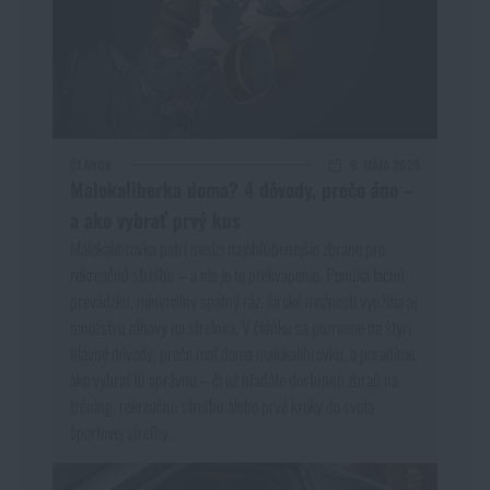
ČLÁNOK
6. MÁJA 2026
Malokaliberka doma? 4 dôvody, prečo áno –
a ako vybrať prvý kus
Malokalibrovka patrí medzi najobľúbenejšie zbrane pre
rekreačnú streľbu – a nie je to prekvapenie. Ponúka lacnú
prevádzku, minimálny spätný ráz, široké možnosti využitia aj
množstvo zábavy na strelnici. V článku sa pozrieme na štyri
hlavné dôvody, prečo mať doma malokalibrovku, a poradíme,
ako vybrať tú správnu – či už hľadáte dostupnú zbraň na
tréning, rekreačnú streľbu alebo prvé kroky do sveta
športovej streľby.