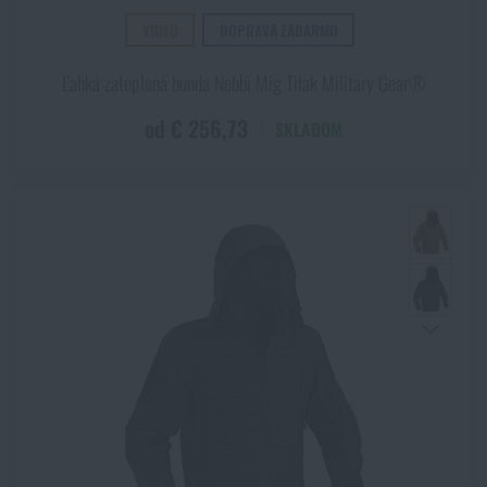
Zobraziť všetky
(+2)
Polyester
VIDEO
DOPRAVA ZADARMO
Akcie a zľavy
Ľahká zateplená bunda Nebbi Mig Tilak Military Gear®
Výpredaj
ZOBRAZIŤ PRODUKTY
od € 256,73
SKLADOM
Značky A-Z
Všetky produkty