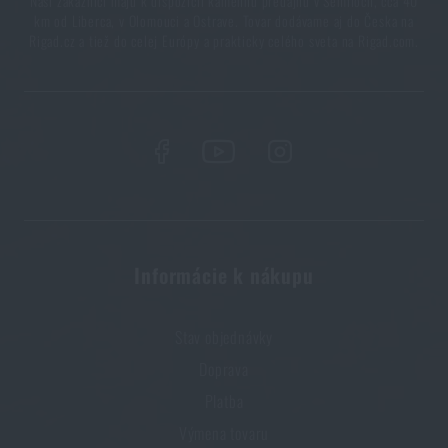
Naši zákazníci majú k dispozícii kamennú predajňu v Semiloch, cca 40
km od Liberca, v Olomouci a Ostrave. Tovar dodávame aj do Česka na
Rigad.cz a tiež do celej Európy a prakticky celého sveta na Rigad.com.
Informácie k nákupu
Stav objednávky
Doprava
Platba
Výmena tovaru