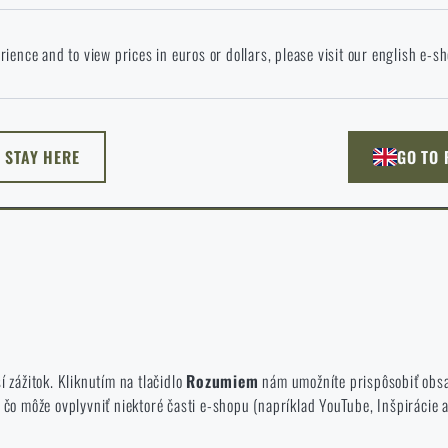
okračovaním potvrdzujem, že som starší ako 18 rokov
 jazyku stránka neexistuje. Môžete teda zostať tu, alebo prejsť na hlavnú
rience and to view prices in euros or dollars, please visit our english e-s
. Akú možnosť si vyberiete?
ODÍSŤ
ROZUMIEM, POKRAČOVAŤ
PREJSŤ DO 
L STAY HERE
GO TO
NEM TU
PREJDEM NA HLAVN
ýchto súborov cookie nie je možné zakázať.
prezeráte a používate našu webovú lokalitu. Pomáhajú nám lepšie pochopiť
í zážitok. Kliknutím na tlačidlo
Rozumiem
nám umožníte prispôsobiť obsah
 môže ovplyvniť niektoré časti e-shopu (napríklad YouTube, Inšpirácie a 
ú na náš e-shop, aby bola čo najefektívnejšia a aby sa náš obchod mohol 