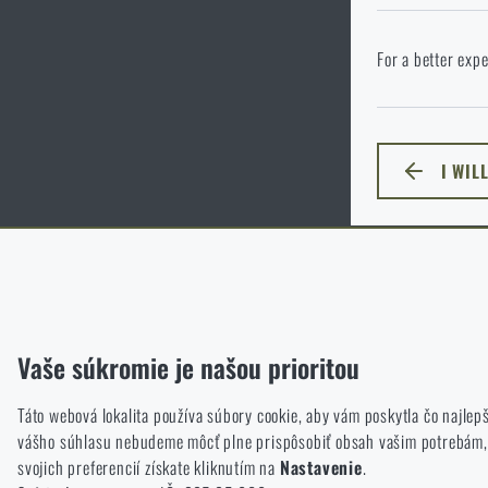
P
Vo vami vybranom
For a better expe
cieľového jazyka
I WIL
ZOSTA
Funkčné
Bez nich by naša webová stránka vôbec nefungovala. Ukladanie t
Analytické
Vaše súkromie je našou prioritou
Tieto súbory cookie anonymne ukladajú informácie o tom, ako si 
sme mali smerovať.
Táto webová lokalita používa súbory cookie, aby vám poskytla čo najlepš
vášho súhlasu nebudeme môcť plne prispôsobiť obsah vašim potrebám, čo
Marketingové
svojich preferencií získate kliknutím na
Nastavenie
.
Tieto súbory cookie nám pomáhajú optimalizovať reklamu smerovan