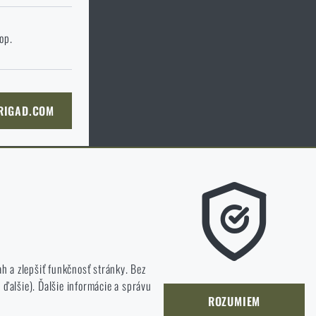
 stránku
hop.
KOŠÍKA
 RIGAD.COM
Ú STRÁNKU
, čo sa našim zákazníkom páči a kam by
 a zlepšiť funkčnosť stránky. Bez
ďalšie). Ďalšie informácie a správu
ROZUMIEM
neustále rozvíjať a zlepšovať.