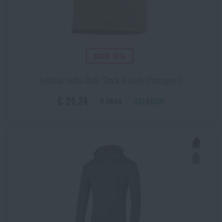
Z čoho sa skladá letné funkčné oblečenie?
Moderná verzia letného funkčného oblečenia zvyčajne
pozostáva z troch vrstiev:
AKCIE -15%
Vrstva sacia
- jej hlavnou úlohou je odvádzať pot od vašej
pokožky do ďalšej vrstvy či okolia. Vďaka tomu je pokožka stále
Funkčné tričko Body Shock Activity Pentagon®
čo najviac suchá a pot neotravuje. Je to len logické: čím väčšiu
plochu potu ponúknete, tým rýchlejšie sa bude odsávať a
€ 24,24
SKLADOM
€ 28,53
vyparovať + čím savejšia je, tým ľahšie odsaje pot. U prvej
vrstvy zvyčajne siahajú výrobcovia po materiáloch, pri ktorých
je prioritou pohyb (vrstva sacia nemusí byť totiž tesná, ale
priliehavosť jej vôbec neuškodí kvôli nasiaknutiu potu). Niekde
to ale neplatí: rukávy a golier by napríklad mali byť tesné a
kopírovať pokožku. Nikdy by ste sa ale v podobnom materiáli
nemali cítiť mizerne či akokoľvek nepohodlne (keď cítite, bude
to chcieť iný strih či veľkosť). Jením z tých najlepších
materiálov pre vrstvu saciu treba taký polyester: saje, odvádza
teda pot i pach. Vlna je síce naoko tiež dobrou voľbou (čo