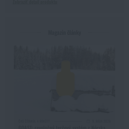
Zobraziť detail produktu
Magazín články
ČAS ČÍTANIA:
4 MINÚTY
9. MÁJA 2026
GOAST: revolučný terčový systém z Nórska