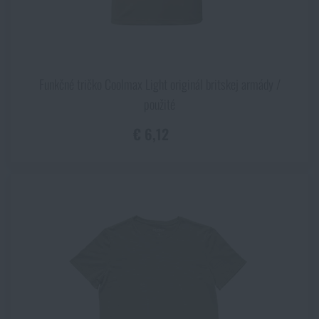
byť odolná ako na vietor, tak i na vodu. Síce nemá prepustiť
vietor a vodu, ale naopak musí byť priedušná a prepúšťať pot,
ktorý sa sem sťahuje z vrstiev pod ňou. Pri výbere podobnej
ochrannej vrstvy sa teda primárne zamerajte na jej
Funkčné tričko Coolmax Light originál britskej armády /
priepustnosť / priedušnosť. Aj keď sa tu používajú hi-tech
kozmické materiály, vždy je to nejaký kompromis medzi
použité
udržaním vody a vetra mimo telo na strane jednej a
€ 6,12
priepustnosťou na tej druhej (logicky nemôže byť stopercentný
v oboch). Pre určenie zdravé miery priedušnosti práve pre vás
neuškodí uvedomiť si, kde sa budete hlavne pohybovať. Kto
lezie po horách logicky bude mať iné nároky ako ten, kto chodí
len v meste s dáždnikom + sa veľa potia. Identicky ako pri
vrstve druhé, aj tu je na mieste zvoliť trochu voľnejšie veci, aby
sa vytvorila vzduchová kapsa pre odvod potu. Príliš tesná
tretia vrstva je ale tiež na huby, pretože vám len dá viac pocítiť
vonkajšie počasie. Jedna z najpraktickejších vecí, čo na sebe
dnes človek môže mať v jesenných aj letných klímach na sebe,
tak je softshellová bunda. Síce nie sú úplne nepriepustné pre