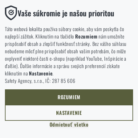
Funkčné
Vaše súkromie je našou prioritou
Bez nich by naša webová stránka vôbec nefungovala. Ukladanie
týchto súborov cookie nie je možné zakázať.
Táto webová lokalita používa súbory cookie, aby vám poskytla čo
Doprava zadarmo od 200 €
97 % tovaru je na sklade
najlepší zážitok. Kliknutím na tlačidlo
Rozumiem
nám umožníte
Analytické
prispôsobiť obsah a zlepšiť funkčnosť stránky. Bez vášho súhlasu
Tieto súbory cookie anonymne ukladajú informácie o tom, ako si
nebudeme môcť plne prispôsobiť obsah vašim potrebám, čo môže
prezeráte a používate našu webovú lokalitu. Pomáhajú nám
Garancia vrátenia peňazí
Kamenné predajne
ovplyvniť niektoré časti e-shopu (napríklad YouTube, Inšpirácie a
lepšie pochopiť, čo sa našim zákazníkom páči a kam by sme mali
ďalšie). Ďalšie informácie a správu svojich preferencií získate
smerovať.
kliknutím na
Nastavenie
.
Safety Agency, s.r.o., IČ: 287 85 606
Marketingové
Tieto súbory cookie nám pomáhajú optimalizovať reklamu
smerovanú na náš e-shop, aby bola čo najefektívnejšia a aby sa
ROZUMIEM
náš obchod mohol neustále rozvíjať a zlepšovať.
NASTAVENIE
Personalizované
Naši zákazníci majú k dispozícii kamennú predajňu v Semiloch, cca 40
km od Liberca, v Olomouci a Ostrave. Tovar dodávame aj do Česka na
Odmietnuť všetko
Vďaka týmto súborom cookie môžeme prispôsobiť reklamu a
Rigad.cz a tiež do celej Európy a prakticky celého sveta na Rigad.com.
ponúkať vám len produkty, o ktoré máte záujem.