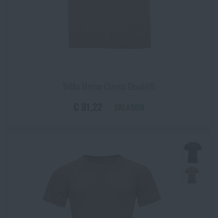
vietor a vodu, ale zato zase pekne (čiastočne) odvádzajú
vlhkosť, sú ľahké, nie príliš drahé a príjemné na tele. Naopak
Hardshell je materiál, čo je úplne odolný na vodu a navyše
umožňuje materiálu dýchať. Základným stavebným prvkom
Hardshell je preto zvláštne priepustná membrána, čo je jednak
odolná na vodu a za druhé, priepustná. Všeobecne platí, že čím
je nejaká vec z oblečenia drahšia, tým viac vody za jednotku
času "vypotí". Asi tým najznámejším zástupcom Hardshell je
Tričko Merino Classic Devold®
Gore-Tex®.
€ 81,22
SKLADOM