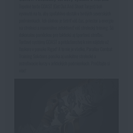
Tepelné terče GOAST (Get Out And Shoot Target) boli
vyvinuté na to, aby spoľahlivo obstáli v tvrdých severských
podmienkach. Ich úlohou je šetriť váš čas, priestor a energiu
na strelnici a maximálne zefektívniť váš strelecký tréning. Sú
dokonalou pomôckou pre taktickú aj športovú streľbu.
Terčové systémy GOAST a príslušenstvo k nim nájdete už
čoskoro v ponuke Rigad! A to nie je všetko, Parallax Combat
Training Solutions ponúka aj unikátne strelecké a
ostreľovacie kurzy v arktických podmienkach. Prečítajte si
viac!