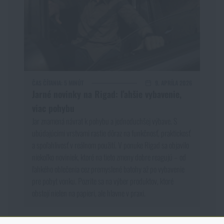
ČAS ČÍTANIA:
5 MINÚT
9. APRÍLA 2026
Jarné novinky na Rigad: ľahšie vybavenie,
viac pohybu
Jar znamená návrat k pohybu a jednoduchšej výbave. S
ubúdajúcimi vrstvami rastie dôraz na funkčnosť, praktickosť
a spoľahlivosť v reálnom použití. V ponuke Rigad sa objavilo
niekoľko noviniek, ktoré na tieto zmeny dobre reagujú – od
ľahkého oblečenia cez premyslené batohy až po vybavenie
pre pobyt vonku. Pozrite sa na výber produktov, ktoré
obstojí nielen na papieri, ale hlavne v praxi.