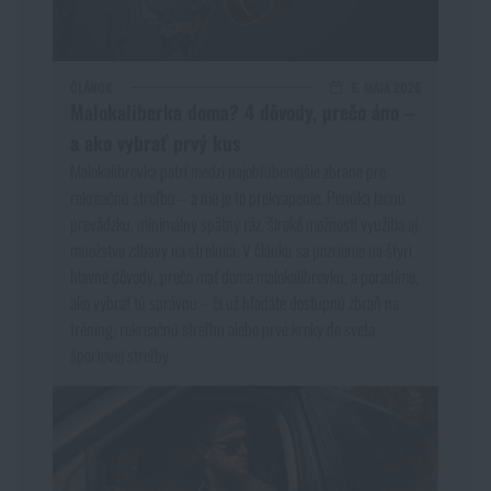
ČLÁNOK
6. MÁJA 2026
Malokaliberka doma? 4 dôvody, prečo áno –
a ako vybrať prvý kus
Malokalibrovka patrí medzi najobľúbenejšie zbrane pre
rekreačnú streľbu – a nie je to prekvapenie. Ponúka lacnú
prevádzku, minimálny spätný ráz, široké možnosti využitia aj
množstvo zábavy na strelnici. V článku sa pozrieme na štyri
hlavné dôvody, prečo mať doma malokalibrovku, a poradíme,
ako vybrať tú správnu – či už hľadáte dostupnú zbraň na
tréning, rekreačnú streľbu alebo prvé kroky do sveta
športovej streľby.