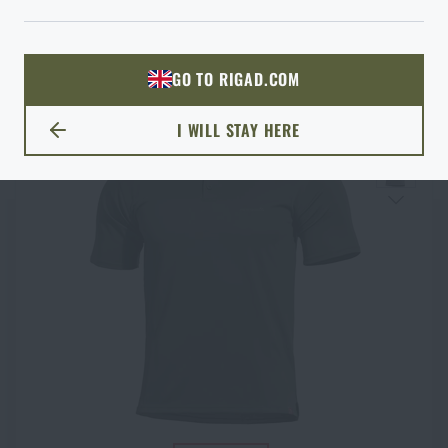
si vyberiete?
ODÍSŤ
€ 81,22
SKLADOM
PREJSŤ DO KOŠÍKA
ROZUMIEM, POKRAČOVAŤ
GO TO RIGAD.COM
PREJDEM NA HLAVNÚ STRÁNKU
I WILL STAY HERE
ZOSTANEM TU