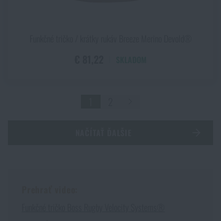
Funkčné tričko / krátky rukáv Breeze Merino Devold®
€ 81,22
SKLADOM
1
2
NAČÍTAŤ ĎALŠIE
Prehrať video:
Funkčné tričko Boss Rugby Velocity Systems®