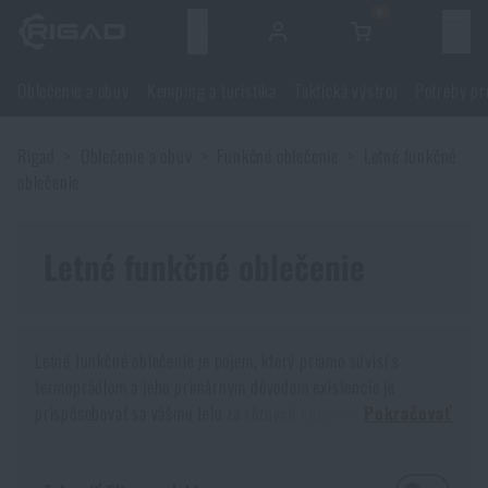
0
Menu
Oblečenie a obuv
Kemping a turistika
Taktická výstroj
Potreby pr
Oblečenie a obuv
Rigad
Oblečenie a obuv
Funkčné oblečenie
Letné funkčné
Oblečenie a obuv
Kemping a turistika
oblečenie
Obuv
Kemping a turistika
Taktická výstroj
Letné funkčné oblečenie
Bundy, kabáty
Batohy
Taktická výstroj
Potreby pre strelcov
Letné funkčné oblečenie je pojem, ktorý priamo súvisí s
Blúzky
Tašky, brašny, kufre, ľadvinky
Nosiče plátov a príslušenstvo
Potreby pre strelcov
termoprádlom a jeho primárnym dôvodom existencie je
Nože a náradie
prispôsobovať sa vášmu telu za rôznych klimatických
Pokračovať
Nohavice
podmienok a napriek tomu udržiavať telo i vás v čo najväčšej
Spanie v prírode
Nosné postroje
Strelecké okuliare
Nože a náradie
Sebaobrana
rovnováhe.