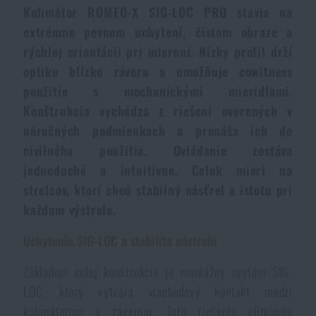
Kolimátor ROMEO-X SIG-LOC PRO stavia na
Dámske oblečenie
Elektronika a príslušenstvo pre mobily
Baranidlá, páčidlá
Rýchlonabíjače zásobníkov
extrémne pevnom uchytení, čistom obraze a
rýchlej orientácii pri mierení. Nízky profil drží
Detské oblečenie
Hodinky
Výstroj pre psov
optiku blízko záveru a umožňuje cowitness
Novinky
použitie s mechanickými mieridlami.
Údržba oblečenia
Puzdrá
Konštrukcia vychádza z riešení overených v
Akcie a zľavy
Novinky
náročných podmienkach a prenáša ich do
Nášivky, znaky
Paracordy
civilného použitia. Ovládanie zostáva
Výpredaj
Akcie a zľavy
jednoduché a intuitívne. Celok mieri na
strelcov, ktorí chcú stabilný násťrel a istotu pri
Vesty
Peňaženky
Značky A-Z
Výpredaj
každom výstrele.
Uteráky, osušky
Uchytenie SIG-LOC a stabilita nástrelu
Všetky produkty
Značky A-Z
Novinky
Základom celej konštrukcie je montážny systém SIG-
Solárne sprchy
Všetky produkty
LOC, ktorý vytvára viacbodový kontakt medzi
Akcie a zľavy
kolimátorom a záverom. Toto riešenie eliminuje