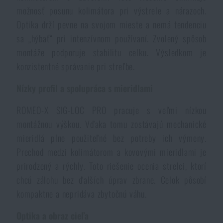
Vodeodolné zápisníky
možnosť posunu kolimátora pri výstrele a nárazoch.
Výpredaj
Optika drží pevne na svojom mieste a nemá tendenciu
sa „hýbať“ pri intenzívnom používaní. Zvolený spôsob
Ochrana pred komármi a hmyzom
Značky A-Z
montáže podporuje stabilitu celku. Výsledkom je
konzistentné správanie pri streľbe.
Ohrievače nôh, rúk a tela
Všetky produkty
Nízky profil a spolupráca s mieridlami
Opravné sady a fixačné pásky
ROMEO-X SIG-LOC PRO pracuje s veľmi nízkou
montážnou výškou. Vďaka tomu zostávajú mechanické
Potreby pre vodákov
mieridlá plne použiteľné bez potreby ich výmeny.
Prechod medzi kolimátorom a kovovými mieridlami je
prirodzený a rýchly. Toto riešenie ocenia strelci, ktorí
Zdravie, ochrana
chcú zálohu bez ďalších úprav zbrane. Celok pôsobí
kompaktne a nepridáva zbytočnú váhu.
Novinky
Optika a obraz cieľa