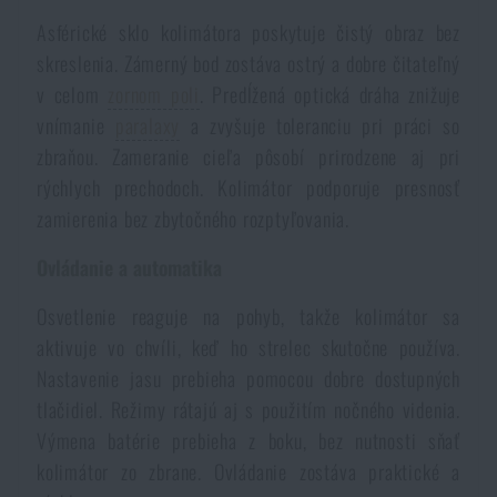
Asférické sklo kolimátora poskytuje čistý obraz bez
Akcie a zľavy
skreslenia. Zámerný bod zostáva ostrý a dobre čitateľný
v celom
zornom poli
. Predĺžená optická dráha znižuje
Výpredaj
vnímanie
paralaxy
a zvyšuje toleranciu pri práci so
zbraňou. Zameranie cieľa pôsobí prirodzene aj pri
Značky A-Z
rýchlych prechodoch. Kolimátor podporuje presnosť
zamierenia bez zbytočného rozptyľovania.
Všetky produkty
Ovládanie a automatika
Osvetlenie reaguje na pohyb, takže kolimátor sa
aktivuje vo chvíli, keď ho strelec skutočne používa.
Nastavenie jasu prebieha pomocou dobre dostupných
tlačidiel. Režimy rátajú aj s použitím nočného videnia.
Výmena batérie prebieha z boku, bez nutnosti sňať
kolimátor zo zbrane. Ovládanie zostáva praktické a