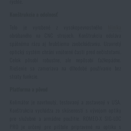
rýchle.
Konštrukcia a odolnosť
Telo je vyrobené z vysokopevnostného
hliníka
obrábaného na CNC strojoch. Konštrukcia odoláva
spätnému rázu aj hrubšiemu zaobchádzaniu. Uzavretý
optický systém chráni vnútorné časti pred nečistotami.
Celok pôsobí robustne, ale nepôsobí ťažkopádne.
Riešenie sa zameriava na dlhodobé používanie bez
straty funkcie.
Platforma a pôvod
Kolimátor je navrhnutý, testovaný a zostavený v USA.
Konštrukcia vychádza zo skúseností s vývojom optiky
pre služobné a armádne použitie. ROMEO-X SIG-LOC
PRO je určený pre pištole pripravené na optiku s