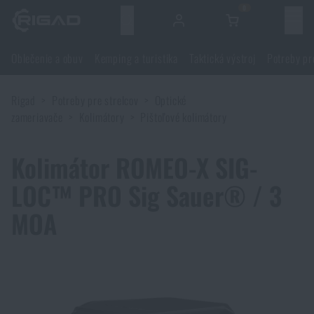
0
Menu
Oblečenie a obuv
Kemping a turistika
Taktická výstroj
Potreby pr
Oblečenie a obuv
Rigad
Potreby pre strelcov
Optické
Oblečenie a obuv
Kemping a turistika
zameriavače
Kolimátory
Pištoľové kolimátory
Obuv
Kemping a turistika
Taktická výstroj
Kolimátor ROMEO-X SIG-
LOC™ PRO Sig Sauer® / 3
Bundy, kabáty
Batohy
Taktická výstroj
Potreby pre strelcov
MOA
Blúzky
Tašky, brašny, kufre, ľadvinky
Nosiče plátov a príslušenstvo
Potreby pre strelcov
Nože a náradie
Nohavice
Spanie v prírode
Nosné postroje
Strelecké okuliare
Nože a náradie
Sebaobrana