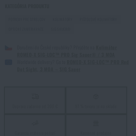
Zadajte Vaše meno *
Zadajte Váš e-mail *
KATEGÓRIA PRODUKTU
PREČÍTAŤ ČLÁNOK
POTREBY PRE STRELCOV
KOLIMÁTORY
PIŠTOĽOVÉ KOLIMÁTORY
OPTICKÉ ZAMERIAVAČE
SIG SAUER®
GOAST: revolučný terčový systém z Nórska
PREČÍTAŤ ČLÁNOK
Doručení do České republiky? Přejděte na
Kolimátor
ROMEO-X SIG-LOC™ PRO Sig Sauer® / 3 MOA
Súhlasím s
obchodnými podmienkami
Worldwide delivery? Go to
ROMEO-X SIG-LOC™ PRO Red
Malokaliberka doma? 4 dôvody, prečo áno – a ako
ODOSLAŤ OTÁZKU
Dot Sight, 3 MOA – SIG Sauer
vybrať prvý kus
PREČÍTAŤ ČLÁNOK
Páči sa vám produkt?
Kúpte si
Kolimátor ROMEO-X SIG-LOC™ PRO
Kolimátor vs. LPVO: čo dáva zmysel pre vašu pušku
Doprava zadarmo od 200 €
97 % tovaru je na sklade
Sig Sauer® / 3 MOA
za akčnú cenu
€ 754,69
PREČÍTAŤ ČLÁNOK
STRÁŽIŤ DOSTUPNOSŤ
Garancia vrátenia peňazí
Kamenné predajne