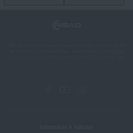
A-CUT a Aimpoint COA: Ako Glock mení uchytenie
kolimátorov
PREČÍTAŤ ČLÁNOK
Kolimátor na pištoľ: trend alebo skutočný prínos?
Naši zákazníci majú k dispozícii kamennú predajňu v Semiloch, cca 40
km od Liberca, v Olomouci a Ostrave. Tovar dodávame aj do Česka na
PREČÍTAŤ ČLÁNOK
Rigad.cz a tiež do celej Európy a prakticky celého sveta na Rigad.com.
Ako vybrať strelecké slúchadlá: ochrana sluchu pre
reálne použitie
PREČÍTAŤ ČLÁNOK
Ako správne sa starať o zbraňovú optiku: prevencia
poškodenia v praxi
Informácie k nákupu