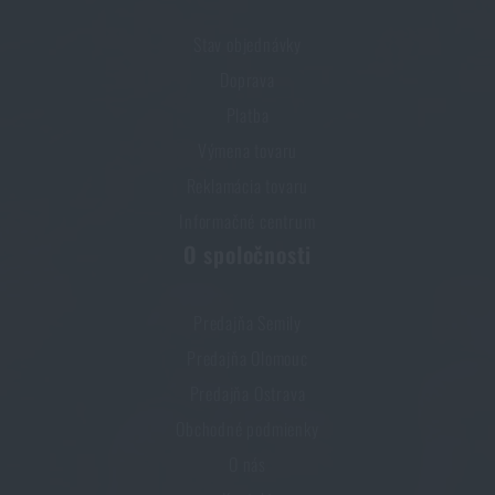
PREČÍTAŤ ČLÁNOK
Stav objednávky
Doprava
Novinky Eberlestock na sklade – pripravení na
Platba
upgrade?
Výmena tovaru
PREČÍTAŤ ČLÁNOK
Reklamácia tovaru
Informačné centrum
Chest Rig Reaper™ Agilite Gear® – minimalizmus a
O spoločnosti
modularita pre každý scenár
PREČÍTAŤ ČLÁNOK
Predajňa Semily
Predajňa Olomouc
Predajňa Ostrava
Ďalšia novinka na sklade! Zoznámte sa s produktmi
M-Tac
Obchodné podmienky
PREČÍTAŤ ČLÁNOK
O nás