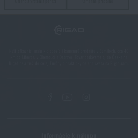
Garancia vrátenia peňazí
Kamenné predajne
FARBA V SPREJI FOSCO® 400 ML - INDIAN GREEN WWII
FARBA V SPREJI FOSCO® 400 ML - FOREST GREEN
Naši zákazníci majú k dispozícii kamennú predajňu v Semiloch, cca 40
km od Liberca, v Olomouci a Ostrave. Tovar dodávame aj do Česka na
Rigad.cz a tiež do celej Európy a prakticky celého sveta na Rigad.com.
Informácie k nákupu