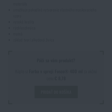
materiály
umožňuje pohodlné vytvorenie vlastného maskovacieho
vzoru
vysoká kvalita
rýchloschnúca
matná
základ tvorí alkydová živica
Páči sa vám produkt?
Kúpte si
Farba v spreji Fosco® 400 ml
za akčnú
cenu
€ 8,78
PRIDAŤ DO KOŠÍKA