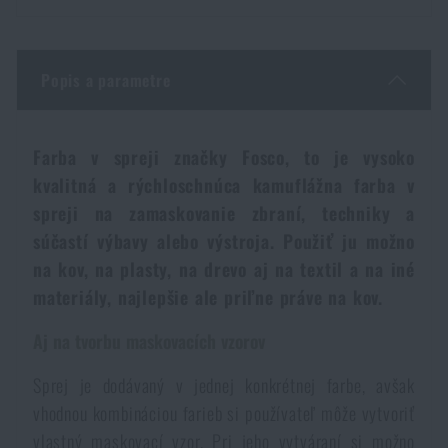
Vodeodolné zápisníky
Výpredaj
Popis a parametre
Ochrana pred komármi a hmyzom
Značky A-Z
Ohrievače nôh, rúk a tela
Všetky produkty
Farba v spreji značky Fosco, to je vysoko
kvalitná a rýchloschnúca kamuflážna farba v
Opravné sady a fixačné pásky
spreji na zamaskovanie zbraní, techniky a
súčastí výbavy alebo výstroja. Použiť ju možno
na kov, na plasty, na drevo aj na textil a na iné
Potreby pre vodákov
materiály, najlepšie ale priľne práve na kov.
Zdravie, ochrana
Aj na tvorbu maskovacích vzorov
Sprej je dodávaný v jednej konkrétnej farbe, avšak
vhodnou kombináciou farieb si používateľ môže vytvoriť
Novinky
vlastný maskovací vzor. Pri jeho vytváraní si možno