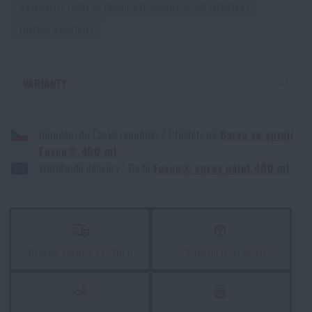
MASKOVACIE FARBY NA ZBRANE A TECHNIKU FOSCO® INDUSTRIES
FOSCO® INDUSTRIES
VARIANTY
FARBA V SPREJI FOSCO® 400 ML - HNEDÁ
Doručení do České republiky? Přejděte na
Barva ve spreji
FARBA V SPREJI FOSCO® 400 ML - FLECTARN BROWN
Fosco® 400 ml
FARBA V SPREJI FOSCO® 400 ML - BATTLE SHIP GREY
Worldwide delivery? Go to
Fosco® spray paint 400 ml
FARBA V SPREJI FOSCO® 400 ML - VIETNAM GREEN
FARBA V SPREJI FOSCO® 400 ML - DESERT
FARBA V SPREJI FOSCO® 400 ML - ČIERNA
FARBA V SPREJI FOSCO® 400 ML - COYOTE
Doprava zadarmo od 200 €
97 % tovaru je na sklade
FARBA V SPREJI FOSCO® 400 ML - SIVÁ
FARBA V SPREJI FOSCO® 400 ML - NATO GREEN