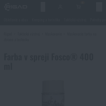
0
Menu
Oblečenie a obuv
Kemping a turistika
Taktická výstroj
Potreby pr
Oblečenie a obuv
Rigad
Taktická výstroj
Maskovanie
Maskovacie farby na
Oblečenie a obuv
Kemping a turistika
zbrane a techniku
Obuv
Kemping a turistika
Taktická výstroj
Farba v spreji Fosco® 400
ml
Bundy, kabáty
Batohy
Taktická výstroj
Potreby pre strelcov
Blúzky
Tašky, brašny, kufre, ľadvinky
Nosiče plátov a príslušenstvo
Potreby pre strelcov
Nože a náradie
Nohavice
Spanie v prírode
Nosné postroje
Strelecké okuliare
Nože a náradie
Sebaobrana