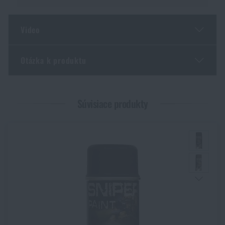
Video
Otázka k produktu
Páči sa vám produkt?
Zadajte Vaše meno *
Zadajte Váš e-mail *
Kúpte si
Farba v spreji Fosco® 400 ml
Súvisiace produkty
za akčnú
cenu
€ 8,78
PRIDAŤ DO KOŠÍKA
Súhlasím s
obchodnými podmienkami
ODOSLAŤ OTÁZKU