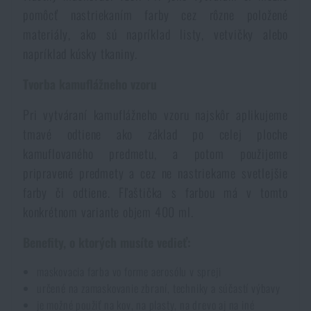
pomôcť nastriekaním farby cez rôzne položené
Akcie a zľavy
materiály, ako sú napríklad listy, vetvičky alebo
napríklad kúsky tkaniny.
Výpredaj
Tvorba kamuflážneho vzoru
Značky A-Z
Pri vytváraní kamuflážneho vzoru najskôr aplikujeme
tmavé odtiene ako základ po celej ploche
Všetky produkty
kamuflovaného predmetu, a potom použijeme
pripravené predmety a cez ne nastriekame svetlejšie
farby či odtiene. Fľaštička s farbou má v tomto
konkrétnom variante objem 400 ml.
Benefity, o ktorých musíte vedieť:
maskovacia farba vo forme aerosólu v spreji
určené na zamaskovanie zbraní, techniky a súčastí výbavy
je možné použiť na kov, na plasty, na drevo aj na iné