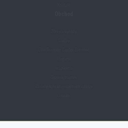
Kontakt
Obchod
Zľavy a výhody
Služby
Elite Training Center Olomouc
Magazín
Inšpirácia
Slovník pojmov
Zásady ochrany osobných údajov
Cookies