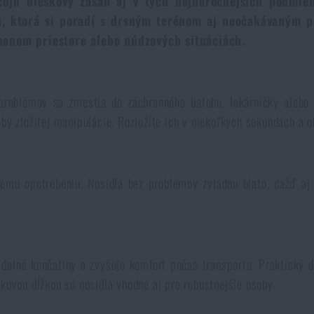
čujú bleskový zásah aj v tých najnáročnejších podmie
, ktorá si poradí s drsným terénom aj neočakávaným po
snenom priestore alebo núdzových situáciách.
problémov sa zmestia do záchranného batohu, lekárničky alebo 
eby zložitej manipulácie. Rozložíte ich v niekoľkých sekundách a 
ému opotrebeniu. Nosidlá bez problémov zvládnu blato, dážď aj
e dolné končatiny a zvyšuje komfort počas transportu. Praktický
kovou dĺžkou sú nosidlá vhodné aj pre robustnejšie osoby.