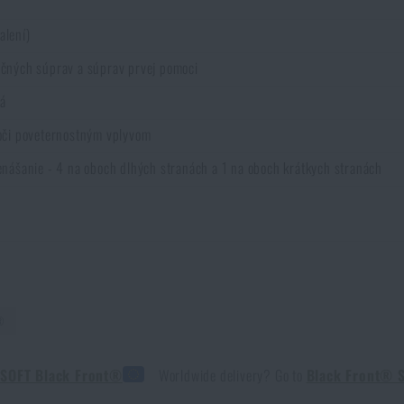
alení)
ačných súprav a súprav prvej pomoci
á
voči poveternostným vplyvom
enášanie - 4 na oboch dlhých stranách a 1 na oboch krátkych stranách
 *
®
 SOFT Black Front®
Worldwide delivery? Go to
Black Front® S