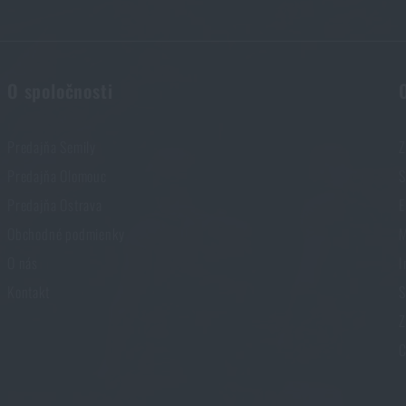
O spoločnosti
Predajňa Semily
Z
Predajňa Olomouc
S
Predajňa Ostrava
E
Obchodné podmienky
M
O nás
I
Kontakt
S
Z
C