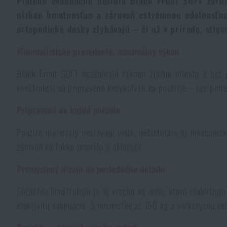
Plátené evakuačné nosidlá Black Front SOFT zaru
nízkou hmotnosťou a zároveň extrémnou odolnosťou
Kombinézy
Horolezecké vybavenie
Taktické a bojové opasky
Svietidlá a lasery na zbrane
Krompáče
Putá
Prebíjanie
Reklamné predmety
Prežitie v prírode
ortopedické dosky zlyhávajú – či už v prírode, stie
Čiapky a pokrývky hlavy
Svietidlá
Taktické okuliare
Čistenie a údržba zbraní
Minimalistické prevedenie, maximálny výkon
Praky
Vzduchovky a príslušenstvo
Knihy, časopisy a kalendáre
Armádny originál
Novinky
Black Front SOFT nezaberajú takmer žiadne miesto a bez 
Rukavice
Kempingový nábytok
Svietidlá pre vojakov a políciu
Ľadvinky na zbrane
Výcvikové vybavenie
konštrukcii sú pripravené kedykoľvek na použitie – bez potr
Jeseň
Akcie a zľavy
Novinky
Výpredaj
Pripravené na každé počasie
Ponožky
Okuliare
Helmy, prevleky
Strelecké bagy
Zima
Výpredaj
Akcie a zľavy
Novinky
Značky A-Z
Použité materiály odolávajú vode, nečistotám aj mechanick
Opasky
Ďalekohľady
zároveň sa ľahko prenáša a skladuje.
Maskovanie
Strelecké podložky
Značky A-Z
Jar
Výpredaj
Akcie a zľavy
Všetky produkty
Premyslený dizajn do posledného detailu
Traky
Hydratácia
Plynové masky a ochranné pomôcky
Krabičky a puzdrá na náboje
Všetky produkty
Značky A-Z
Výpredaj
Súčasťou konštrukcie je aj vrecko na nohu, ktoré stabilizuj
efektivitu evakuácie. S nosnosťou až 150 kg a veľkorysou cel
Šatky, šály, nákrčníky
Čistenie vody
Zdravotnícke vybavenie
Tréningové vybavenie
Všetky produkty
Značky A-Z