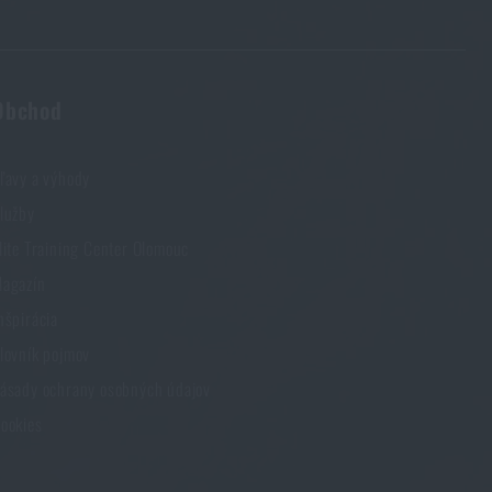
Obchod
ľavy a výhody
lužby
lite Training Center Olomouc
agazín
nšpirácia
lovník pojmov
ásady ochrany osobných údajov
ookies