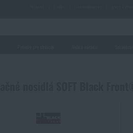
PREDAJNE
|
SLUŽBY
|
STAV OBJEDNÁVKY
|
ZĽAVY A VÝH
j
Potreby pre strelcov
Nože a náradie
Sebaobra
ačné nosidlá SOFT Black Fron