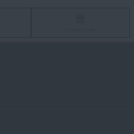
hlasím s
obchodnými podmienkami
ODOSLAŤ OTÁZKU
zí
Kamenné predajne
65
65