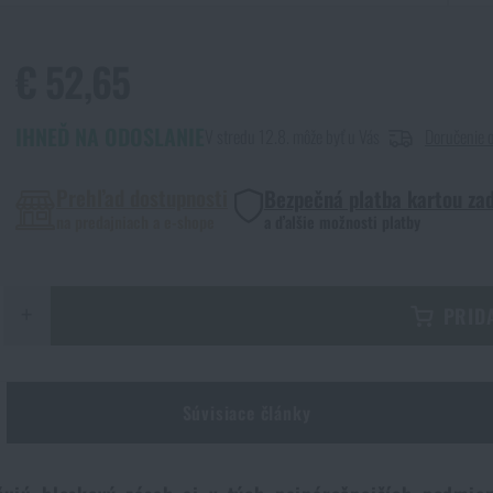
€ 52,65
IHNEĎ NA ODOSLANIE
V stredu 12.8. môže byť u Vás
Doručenie 
Prehľad dostupnosti
Bezpečná platba kartou za
na predajniach a e-shope
a ďalšie možnosti platby
+
PRID
Súvisiace články