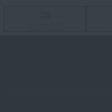
PREČÍTAŤ ČLÁNOK
Sterilné šitie alebo len gáza?
Doprava zadarmo od 200 €
9
PREČÍTAŤ ČLÁNOK
Kú
Kú