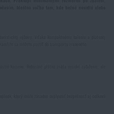
nkach. Prekvapí minimálnymi rozmermi po zbalení,
časím. Ideálna voľba tam, kde bežné nosidlá alebo
turistickej výbavy. Vďaka kompaktnému baleniu a plátenej
okamžite sa môžete pustiť do transportu zraneného.
 ostré kamene. Robustné plátno znáša vysoké zaťaženie, ale
 doplnok, ktorý môže zásadne ovplyvniť bezpečnosť aj celkovú