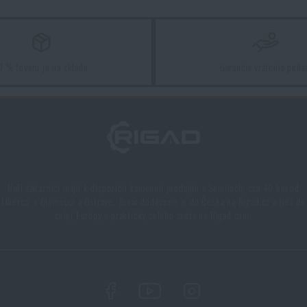
Sú
7 % tovaru je na sklade
Garancia vrátenia peňa
Páči sa vám produkt?
pte si
Evakuačné nosidlá SOFT Black Front®
za akčnú cenu
€ 52,
Páči sa vám produkt?
PRIDAŤ DO KOŠÍKA
pte si
Evakuačné nosidlá SOFT Black Front®
za akčnú cenu
€ 52,
Naši zákazníci majú k dispozícii kamennú predajňu v Semiloch, cca 40 km od
Liberca, v Olomouci a Ostrave. Tovar dodávame aj do Česka na Rigad.cz a tiež do
celej Európy a prakticky celého sveta na Rigad.com.
PRIDAŤ DO KOŠÍKA