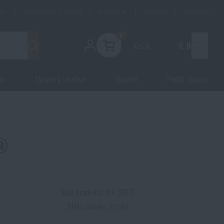
ODY
|
INFORMAČNÉ CENTRUM
|
INŠPIRÁCIA
|
MAGAZÍN
|
KONTAKTY
0
Košík
€ 0
Menu
na
Zbrane a strelivo
Ostatné
Podľa záujmu
t®
Kód produktu: BF-SOFT
Dĺžka záruky: 2 roky