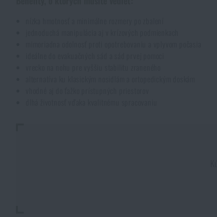
Benefity, o ktorých musíte vedieť:
Pláštenky, pončá
Drobné vybavenie a maličkosti na prežitie
Kufre, boxy
Vybíjacie zariadenie
Všetky produkty
nízka hmotnosť a minimálne rozmery po zbalení
jednoduchá manipulácia aj v krízových podmienkach
mimoriadna odolnosť proti opotrebovaniu a vplyvom počasia
Dámske oblečenie
Elektronika a príslušenstvo pre mobily
Baranidlá, páčidlá
Rýchlonabíjače zásobníkov
ideálne do evakuačných sád a sád prvej pomoci
vrecko na nohu pre vyššiu stabilitu zraneného
Detské oblečenie
Hodinky
Výstroj pre psov
alternatíva ku klasickým nosidlám a ortopedickým doskám
Novinky
vhodné aj do ťažko prístupných priestorov
dlhá životnosť vďaka kvalitnému spracovaniu
Údržba oblečenia
Puzdrá
Akcie a zľavy
Novinky
Nášivky, znaky
Paracordy
Výpredaj
Akcie a zľavy
Kú
Vesty
Peňaženky
Značky A-Z
Výpredaj
Uteráky, osušky
Všetky produkty
Značky A-Z
Novinky