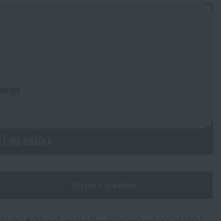
od € 3.5
darmo
AŤ DO KOŠÍKA
Otázka k produktu