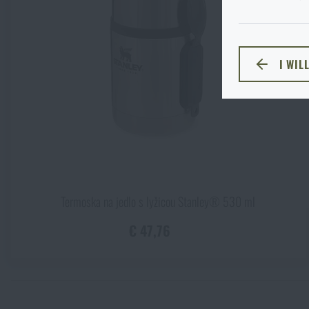
cieľového jazyka
Novinky
I WIL
ZOSTA
Akcie a zľavy
Výpredaj
Značky A-Z
Všetky produkty
Termoska na jedlo s lyžicou Stanley® 530 ml
€ 47,76