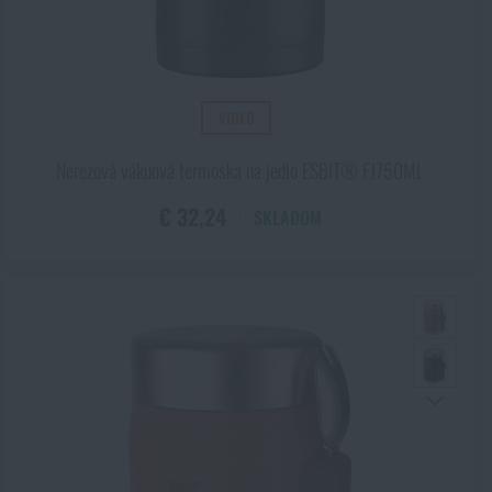
lo povedané, bývajú termosky rôznych výrobcov opatrované
rôznymi
lácať nemusíte
. Ostatne vidieť je to aj na našom sortimente, kde za
VIDEO
Nerezová vákuová termoska na jedlo ESBIT® FJ750ML
€ 32,24
SKLADOM
kg