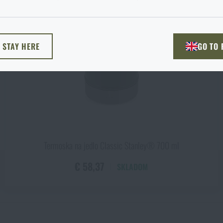
. Akú možnosť si vyberiete?
ODÍSŤ
ROZUMIEM, POKRAČOVAŤ
PREJSŤ DO 
L STAY HERE
GO TO
NEM TU
PREJDEM NA HLAVN
Termoska na jedlo Classic Stanley® 700 ml
€ 58,37
SKLADOM