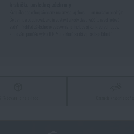
krabičku poslednej záchrany
Krabička poslednej záchrany má zmysel aj dnes — len inak ako predtým.
Čo by mala obsahovať, ako ju zostaviť a kedy dáva väčší zmysel hotová
sada? Prehľad základného vybavenia, princípov aj konkrétnych tipov,
ktoré vám pomôžu vytvoriť KPZ, na ktorú sa dá v praxi spoľahnúť.
7 % tovaru je na sklade
Garancia vrátenia peňa