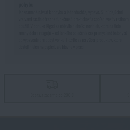
pohybu
Jar znamená návrat k pohybu a jednoduchšej výbave. S ubúdajúcimi
vrstvami rastie dôraz na funkčnosť, praktickosť a spoľahlivosť v reálnom
použití. V ponuke Rigad sa objavilo niekoľko noviniek, ktoré na tieto
zmeny dobre reagujú – od ľahkého oblečenia cez premyslené batohy až
po vybavenie pre pobyt vonku. Pozrite sa na výber produktov, ktoré
obstojí nielen na papieri, ale hlavne v praxi.
Doprava zadarmo od 200 €
9