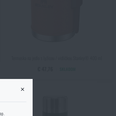
l
Termoska na jedlo s lyžicou / vidličkou Stanley® 400 ml
€ 47,76
SKLADOM
 stránku
hop.