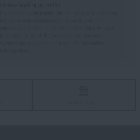
chránia čepeľ aj jej vzhľad
Povrch čepele nie je len estetická záležitosť. Správna povrchová úprava
môže výrazne ovplyvniť odolnosť noža proti korózii, opotrebeniu aj
odleskom svetla. V článku nájdete prehľad najčastejších povrchových
úprav nožov – od DLC a PVD až po Cerakote alebo stonewash.
Vysvetlíme, aké majú vlastnosti a pre aké použitie sa jednotlivé
technológie hodia.
zí
Kamenné predajne