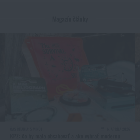
Magazín články
ČAS ČÍTANIA:
5 MINÚT
6. APRÍLA 2026
KPZ: čo by mala obsahovať a ako vybrať modernú