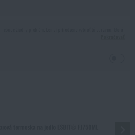
o nebude žiadny problém. Len si prirodzene vybrať tú správnu, ktorá
Pokračovať
ikla už v roku 1892
, keď ju vynašiel Sir James Dewar, ktorý vtedy
rmoska si čoskoro získala obľubu aj medzi verejnosťou a našla svoje
 veľmi krátky čas
. Tu prichádza na rad termo jedlonosič, ktorý má
um
, ktoré prakticky nevedie teplo.
y medzi predmetom (v našom prípade jedlom) a jeho okolím. A pretože
kuová termoska na jedlo ESBIT® FJ750ML
, a to ešte skôr vplyvom veka a taktiež
prechodu medzi vekom a