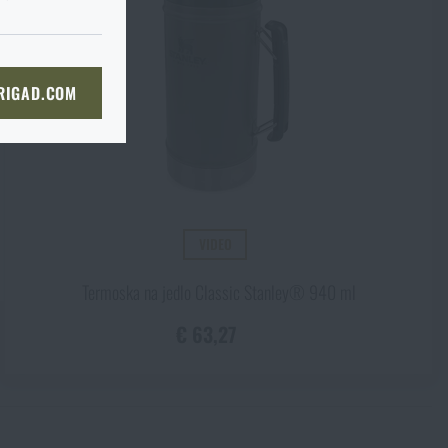
KOŠÍKA
 RIGAD.COM
Ú STRÁNKU
VIDEO
Termoska na jedlo Classic Stanley® 940 ml
€ 63,27