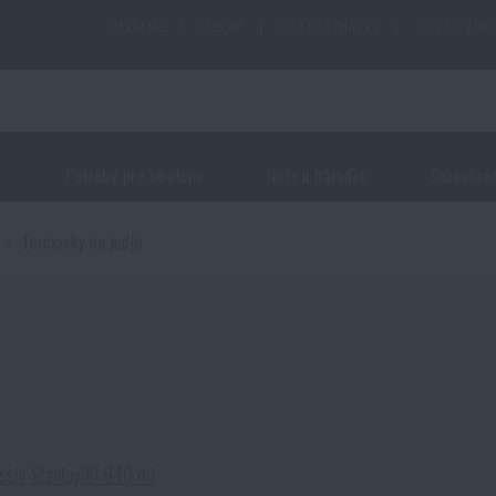
PREDAJNE
|
SLUŽBY
|
STAV OBJEDNÁVKY
|
ZĽAVY A VÝH
j
Potreby pre strelcov
Nože a náradie
Sebaobra
Termosky na jedlo
assic Stanley® 940 ml