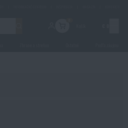
ODY
|
INFORMAČNÉ CENTRUM
|
INŠPIRÁCIA
|
MAGAZÍN
|
KONTAKTY
0
Košík
€ 0
Menu
na
Zbrane a strelivo
Ostatné
Podľa záujmu