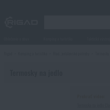
Oblečenie a obuv
Kemping a turistika
Taktická výstro
Oblečenie a obuv
Rigad
Kemping a turistika
Riad, jedálenské potreby
Termosky
Oblečenie a obuv
Kemping a turistika
Obuv
Termosky na jedlo
Kemping a turistika
Taktická výstroj
Bundy, kabáty
Batohy
Taktická výstroj
Potreby pre strelcov
Prehrať video:
Blúzky
Tašky, brašny, kufre, ľadvinky
Nosiče plátov a príslušenstvo
Potreby pre strelcov
Termoska na jedlo Cl
Nože a náradie