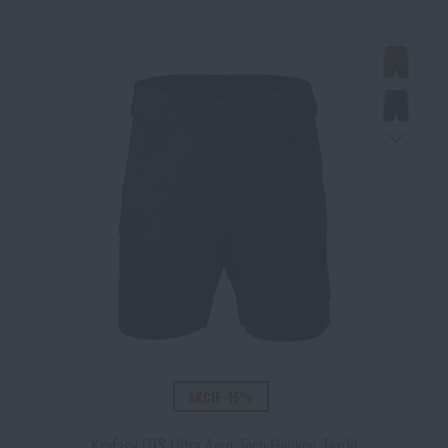
Akcie a zľavy
Výpredaj
Značky A-Z
Všetky produkty
AKCIE -15%
Kraťasy OTS Ultra Aero‑Tech Helikon‑Tex®