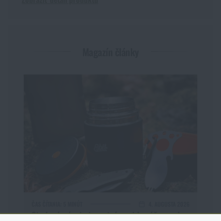
Magazín články
ČAS ČÍTANIA:
5 MINÚT
4. AUGUSTA 2026
Studený nápoj aj v extrémnej horúčave: ako