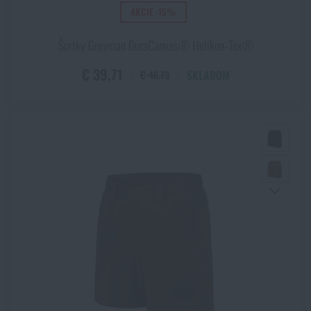
AKCIE -15%
Šortky Greyman DuraCanvas® Helikon‑Tex®
€ 39,71
SKLADOM
€ 46,73