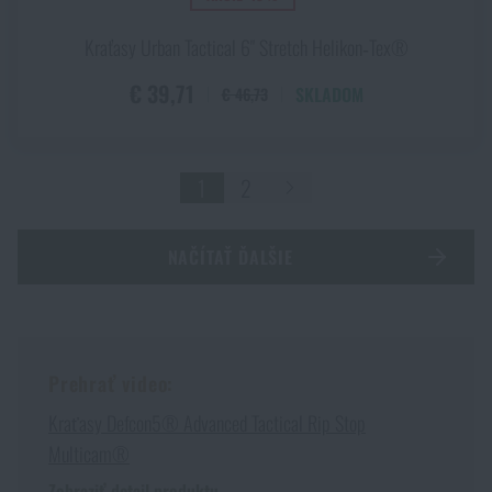
Kraťasy Urban Tactical 6" Stretch Helikon‑Tex®
€ 39,71
SKLADOM
€ 46,73
1
2
NAČÍTAŤ ĎALŠIE
Prehrať video:
Kraťasy Defcon5® Advanced Tactical Rip Stop
Multicam®
Zobraziť detail produktu