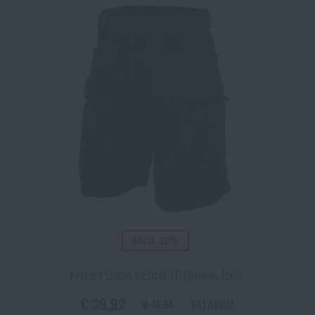
AKCIE -15%
Kraťasy Urban Tactical 11" Helikon‑Tex®
€ 39,92
SKLADOM
€ 46,94