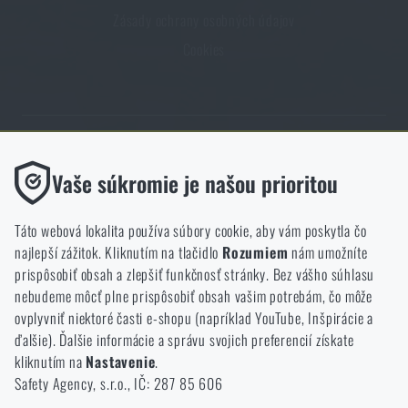
Zásady ochrany osobných údajov
Cookies
Obchod Rigad.sk získal vďaka spokojnosti overených zákazníkov
Funkčné
Vaše súkromie je našou prioritou
prestížny certifikát Zlaté Overené zákazníkmi.
Bez nich by naša webová stránka vôbec nefungovala. Ukladanie
týchto súborov cookie nie je možné zakázať.
Táto webová lokalita používa súbory cookie, aby vám poskytla čo
najlepší zážitok. Kliknutím na tlačidlo
Rozumiem
nám umožníte
Analytické
prispôsobiť obsah a zlepšiť funkčnosť stránky. Bez vášho súhlasu
Tieto súbory cookie anonymne ukladajú informácie o tom, ako si
nebudeme môcť plne prispôsobiť obsah vašim potrebám, čo môže
NCAGE 828DG
prezeráte a používate našu webovú lokalitu. Pomáhajú nám
ovplyvniť niektoré časti e-shopu (napríklad YouTube, Inšpirácie a
lepšie pochopiť, čo sa našim zákazníkom páči a kam by sme mali
ďalšie). Ďalšie informácie a správu svojich preferencií získate
smerovať.
kliknutím na
Nastavenie
.
Safety Agency, s.r.o., IČ: 287 85 606
Marketingové