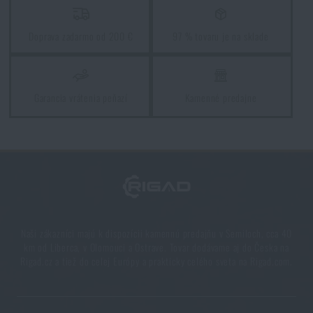
Doprava zadarmo od 200 €
97 % tovaru je na sklade
Garancia vrátenia peňazí
Kamenné predajne
Naši zákazníci majú k dispozícii kamennú predajňu v Semiloch, cca 40
km od Liberca, v Olomouci a Ostrave. Tovar dodávame aj do Česka na
Rigad.cz a tiež do celej Európy a prakticky celého sveta na Rigad.com.