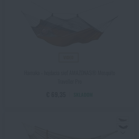
Akcie a zľavy
Výpredaj
Značky A-Z
VIDEO
Všetky produkty
Hamaka ‑ hojdacia sieť AMAZONAS® Mosquito
Traveller Pro
€ 69,35
SKLADOM