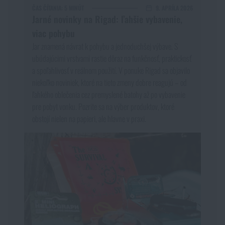
ČAS ČÍTANIA:
5 MINÚT
9. APRÍLA 2026
Jarné novinky na Rigad: ľahšie vybavenie,
viac pohybu
Jar znamená návrat k pohybu a jednoduchšej výbave. S
ubúdajúcimi vrstvami rastie dôraz na funkčnosť, praktickosť
a spoľahlivosť v reálnom použití. V ponuke Rigad sa objavilo
niekoľko noviniek, ktoré na tieto zmeny dobre reagujú – od
ľahkého oblečenia cez premyslené batohy až po vybavenie
pre pobyt vonku. Pozrite sa na výber produktov, ktoré
obstojí nielen na papieri, ale hlavne v praxi.