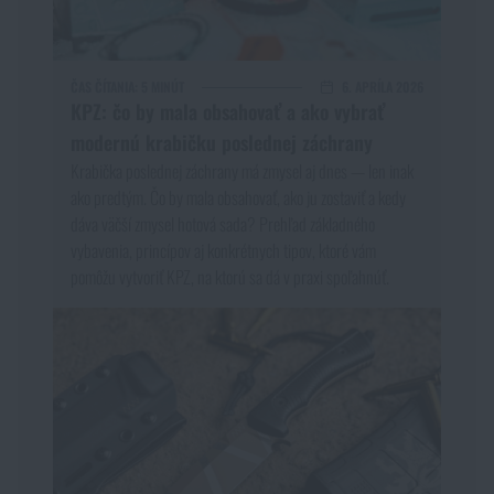
ČAS ČÍTANIA:
5 MINÚT
6. APRÍLA 2026
KPZ: čo by mala obsahovať a ako vybrať
modernú krabičku poslednej záchrany
Krabička poslednej záchrany má zmysel aj dnes — len inak
ako predtým. Čo by mala obsahovať, ako ju zostaviť a kedy
dáva väčší zmysel hotová sada? Prehľad základného
vybavenia, princípov aj konkrétnych tipov, ktoré vám
pomôžu vytvoriť KPZ, na ktorú sa dá v praxi spoľahnúť.