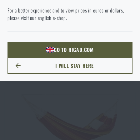
ODOBRANÝ TOVAR Z KOŠÍKA
18 rokov
For a better experience and to view prices in euros or dollars,
Vo vami vybranom jazyku stránka neexistuje. Môžete teda zostať
please visit our english e-shop.
tu, alebo prejsť na hlavnú stránku cieľového jazyka. Akú možnosť
si vyberiete?
ODÍSŤ
PREJSŤ DO KOŠÍKA
ROZUMIEM, POKRAČOVAŤ
GO TO RIGAD.COM
Hamaka Silk Traveller Thermo Amazonas®
PREJDEM NA HLAVNÚ STRÁNKU
I WILL STAY HERE
€ 68,98
SKLADOM
ZOSTANEM TU