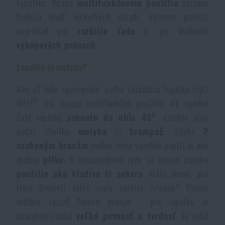
turistike. Vďaka
multifunkčnému použitiu
zastane
Dámske oblečenie
Elektronika a príslušenstvo pre mobily
Baranidlá, páčidlá
Rýchlonabíjače zásobníkov
funkciu hneď niekoľkých náradí. Výborne poslúži
napríklad pre
rozbitie ľadu
či pri drobných
Detské oblečenie
Hodinky
Výstroj pre psov
výkopových prácach
.
Novinky
Lopatka či motyka?
Údržba oblečenia
Puzdrá
Akcie a zľavy
Novinky
Ako už bolo spomenuté, poľná skladacia lopatka (rýľ)
®
MFH
má naozaj multifunkčné použitie. Ak spodnú
Nášivky, znaky
Paracordy
Výpredaj
Akcie a zľavy
časť lopatky
zohnete do uhla 45°
, vznikne vám
počas chvíľky
motyka
či
krompáč
. Vďaka
2
Vesty
Peňaženky
Značky A-Z
Výpredaj
ozubeným hranám
možno tento výrobok použiť aj ako
drobnú
pílku
. V neposlednom rade sa potom ponúka
Uteráky, osušky
použitie ako kladivo či sekera
. Máte obavy, ako
Všetky produkty
Značky A-Z
Novinky
tieto činnosti takto malý nástroj zvládne? Potom
môžete zostať ľadovo pokojní - pre lopatku je
Solárne sprchy
Všetky produkty
Akcie a zľavy
charakteristická
veľká pevnosť a tvrdosť
, je totiž