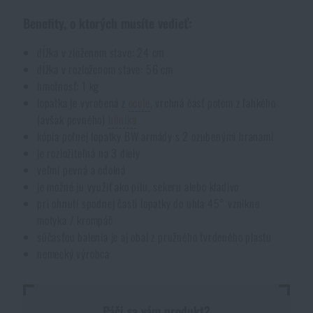
Akcie a zľavy
Benefity, o ktorých musíte vedieť:
dĺžka v zloženom stave: 24 cm
Výpredaj
dĺžka v rozloženom stave: 56 cm
hmotnosť: 1 kg
lopatka je vyrobená z
ocele
, vrchná časť potom z ľahkého
Značky A-Z
(avšak pevného)
hliníka
kópia poľnej lopatky BW armády s 2 ozubenými hranami
Všetky produkty
je rozložiteľná na 3 diely
veľmi pevná a odolná
je možné ju využiť ako pílu, sekeru alebo kladivo
pri ohnutí spodnej časti lopatky do uhla 45° vznikne
motyka / krompáč
súčasťou balenia je aj obal z pružného tvrdeného plastu
nemecký výrobca
Páči sa vám produkt?