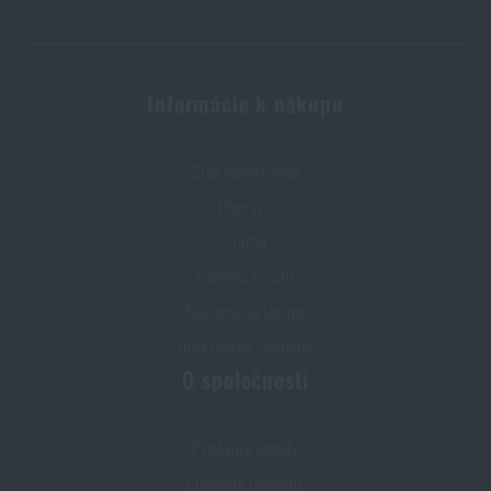
Páči sa vám produkt?
Kúpte si
BW poľná skladacia lopatka (rýľ)
Informácie k nákupu
MFH® 3dielna s krytom
za akčnú cenu
€ 20,37
Stav objednávky
PRIDAŤ DO KOŠÍKA
Doprava
Platba
Výmena tovaru
Reklamácia tovaru
Informačné centrum
O spoločnosti
Predajňa Semily
Predajňa Olomouc