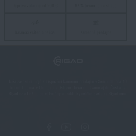
Doprava zadarmo od 200 €
97 % tovaru je na sklade
Ako zazimovať outdoorovú výbavu: údržba a
skladovanie, aby vydržala viac ako jednu sezónu
Garancia vrátenia peňazí
Kamenné predajne
PREČÍTAŤ ČLÁNOK
Orientácia v prírode: kompletný sprievodca od GPS
po kompas
PREČÍTAŤ ČLÁNOK
Naši zákazníci majú k dispozícii kamennú predajňu v Semiloch, cca 40
km od Liberca, v Olomouci a Ostrave. Tovar dodávame aj do Česka na
Rigad.cz a tiež do celej Európy a prakticky celého sveta na Rigad.com.
Novinky Eberlestock na sklade – pripravení na
upgrade?
PREČÍTAŤ ČLÁNOK