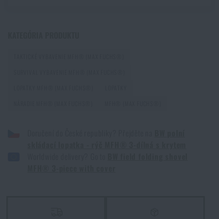
PREČÍTAŤ ČLÁNOK
KATEGÓRIA PRODUKTU
Prvá pomoc v horách a odľahlom teréne: Ako
TAKTICKÉ VYBAVENIE MFH® (MAX FUCHS®)
postupovať pri zranení mimo dosahu záchranárov
SURVIVAL VYBAVENIE MFH® (MAX FUCHS®)
PREČÍTAŤ ČLÁNOK
LOPATKY MFH® (MAX FUCHS®)
LOPATKY
NÁRADIE MFH® (MAX FUCHS®)
MFH® (MAX FUCHS®)
Ako vybrať strelecké slúchadlá: ochrana sluchu pre
reálne použitie
Doručení do České republiky? Přejděte na
BW polní
skládací lopatka - rýč MFH® 3-dílná s krytem
PREČÍTAŤ ČLÁNOK
Worldwide delivery? Go to
BW field folding shovel
MFH® 3-piece with cover
Ako vybrať hamaku: Kompletný sprievodca pre
pohodlný spánok v prírode
PREČÍTAŤ ČLÁNOK