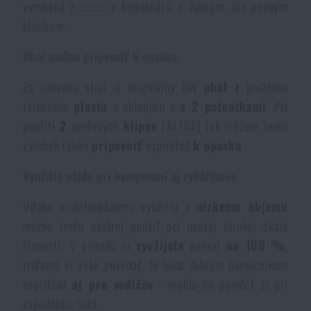
vyrobená z
ocele
v kombinácii s ľahkým, ale pevným
Vodeodolné zápisníky
Výpredaj
hliníkom.
Obal možno pripevniť k opasku
Ochrana pred komármi a hmyzom
Značky A-Z
Za zmienku stojí aj originálny BW
obal z
pružného
Ohrievače nôh, rúk a tela
Všetky produkty
tvrdeného
plastu
s chlopňou a
s 2 patentkami
. Pri
použití
2
oceľových
klipov
(
ALICE
) tak môžete tento
výrobok ľahko
pripevniť
napríklad
k opasku
.
Opravné sady a fixačné pásky
Využitie nájde pri kempovaní aj rybárčeniu
Potreby pre vodákov
Vďaka multifunkčnému využitiu a
nízkemu objemu
možno tento nástroj použiť pri naozaj širokej škále
Zdravie, ochrana
činností. V prírode ju
využijete
naozaj
na 100 %
,
trúfame si však povedať, že bude dobrým pomocníkom
napríklad
aj pre vodičov
- mohla by pomôcť aj pri
Novinky
zapadnutiu auta.