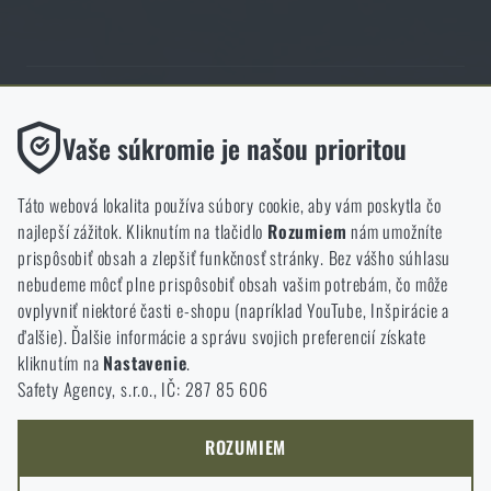
Obchod Rigad.sk získal vďaka spokojnosti overených zákazníkov
Funkčné
Vaše súkromie je našou prioritou
prestížny certifikát Zlaté Overené zákazníkmi.
Bez nich by naša webová stránka vôbec nefungovala. Ukladanie
týchto súborov cookie nie je možné zakázať.
Táto webová lokalita používa súbory cookie, aby vám poskytla čo
najlepší zážitok. Kliknutím na tlačidlo
Rozumiem
nám umožníte
Analytické
prispôsobiť obsah a zlepšiť funkčnosť stránky. Bez vášho súhlasu
Tieto súbory cookie anonymne ukladajú informácie o tom, ako si
nebudeme môcť plne prispôsobiť obsah vašim potrebám, čo môže
NCAGE 828DG
prezeráte a používate našu webovú lokalitu. Pomáhajú nám
ovplyvniť niektoré časti e-shopu (napríklad YouTube, Inšpirácie a
lepšie pochopiť, čo sa našim zákazníkom páči a kam by sme mali
ďalšie). Ďalšie informácie a správu svojich preferencií získate
smerovať.
kliknutím na
Nastavenie
.
Safety Agency, s.r.o., IČ: 287 85 606
Marketingové
Tieto súbory cookie nám pomáhajú optimalizovať reklamu
smerovanú na náš e-shop, aby bola čo najefektívnejšia a aby sa
ROZUMIEM
náš obchod mohol neustále rozvíjať a zlepšovať.