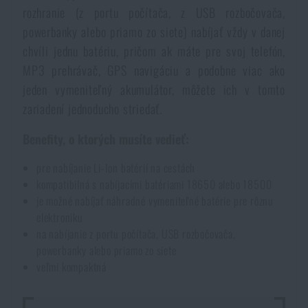
rozhranie (z portu počítača, z USB rozbočovača,
Vodeodolné zápisníky
Výpredaj
powerbanky alebo priamo zo siete) nabíjať vždy v danej
chvíli jednu batériu, pričom ak máte pre svoj telefón,
Ochrana pred komármi a hmyzom
Značky A-Z
MP3 prehrávač, GPS navigáciu a podobne viac ako
jeden vymeniteľný akumulátor, môžete ich v tomto
Ohrievače nôh, rúk a tela
Všetky produkty
zariadení jednoducho striedať.
Benefity, o ktorých musíte vedieť:
Opravné sady a fixačné pásky
pre nabíjanie Li-Ion batérií na cestách
kompatibilná s nabíjacími batériami 18650 alebo 18500
Potreby pre vodákov
je možné nabíjať náhradné vymeniteľné batérie pre rôznu
elektroniku
Zdravie, ochrana
na nabíjanie z portu počítača, USB rozbočovača,
powerbanky alebo priamo zo siete
veľmi kompaktná
Novinky