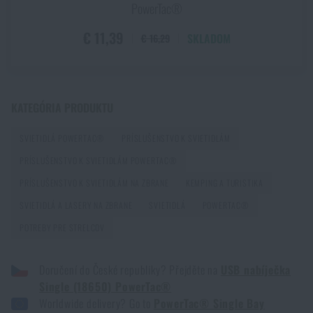
Prvá pomoc v horách a odľahlom teréne: Ako
PowerTac®
postupovať pri zranení mimo dosahu záchranárov
€ 11,39
SKLADOM
€ 16,29
PREČÍTAŤ ČLÁNOK
Ako vybrať strelecké slúchadlá: ochrana sluchu pre
KATEGÓRIA PRODUKTU
reálne použitie
SVIETIDLÁ POWERTAC®
PRÍSLUŠENSTVO K SVIETIDLÁM
PREČÍTAŤ ČLÁNOK
PRÍSLUŠENSTVO K SVIETIDLÁM POWERTAC®
PRÍSLUŠENSTVO K SVIETIDLÁM NA ZBRANE
KEMPING A TURISTIKA
Ako vybrať hamaku: Kompletný sprievodca pre
SVIETIDLÁ A LASERY NA ZBRANE
SVIETIDLÁ
POWERTAC®
pohodlný spánok v prírode
POTREBY PRE STRELCOV
PREČÍTAŤ ČLÁNOK
Doručení do České republiky? Přejděte na
USB nabíječka
Single (18650) PowerTac®
Ako zazimovať outdoorovú výbavu: údržba a
Worldwide delivery? Go to
PowerTac® Single Bay
skladovanie, aby vydržala viac ako jednu sezónu