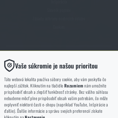
Inšpirácia
Slovník pojmov
Zásady ochrany osobných údajov
Cookies
Obchod Rigad.sk získal vďaka spokojnosti overených zákazníkov
Funkčné
Vaše súkromie je našou prioritou
prestížny certifikát Zlaté Overené zákazníkmi.
Bez nich by naša webová stránka vôbec nefungovala. Ukladanie
týchto súborov cookie nie je možné zakázať.
Táto webová lokalita používa súbory cookie, aby vám poskytla čo
najlepší zážitok. Kliknutím na tlačidlo
Rozumiem
nám umožníte
Analytické
prispôsobiť obsah a zlepšiť funkčnosť stránky. Bez vášho súhlasu
Tieto súbory cookie anonymne ukladajú informácie o tom, ako si
nebudeme môcť plne prispôsobiť obsah vašim potrebám, čo môže
NCAGE 828DG
prezeráte a používate našu webovú lokalitu. Pomáhajú nám
ovplyvniť niektoré časti e-shopu (napríklad YouTube, Inšpirácie a
lepšie pochopiť, čo sa našim zákazníkom páči a kam by sme mali
ďalšie). Ďalšie informácie a správu svojich preferencií získate
smerovať.
kliknutím na
Nastavenie
.