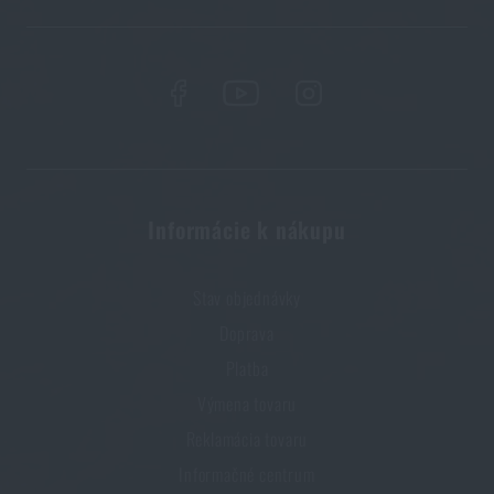
Páči sa vám produkt?
Kúpte si
USB nabíjačka Single (18650)
PowerTac®
za akčnú cenu
€ 8,78
PRIDAŤ DO KOŠÍKA
Informácie k nákupu
Stav objednávky
Doprava
Platba
Výmena tovaru
Reklamácia tovaru
Informačné centrum