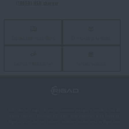
(18650) USB charger
PREČÍTAŤ ČLÁNOK
Orientácia v prírode: kompletný sprievodca od GPS
po kompas
Doprava zadarmo od 200 €
97 % tovaru je na sklade
PREČÍTAŤ ČLÁNOK
Garancia vrátenia peňazí
Kamenné predajne
Novinky Eberlestock na sklade – pripravení na
upgrade?
PREČÍTAŤ ČLÁNOK
Chest Rig Reaper™ Agilite Gear® – minimalizmus a
Naši zákazníci majú k dispozícii kamennú predajňu v Semiloch, cca 40
modularita pre každý scenár
km od Liberca, v Olomouci a Ostrave. Tovar dodávame aj do Česka na
Rigad.cz a tiež do celej Európy a prakticky celého sveta na Rigad.com.
PREČÍTAŤ ČLÁNOK