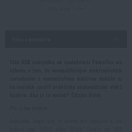
Dámske oblečenie
Elektronika a príslušenstvo pre mobily
Baranidlá, páčidlá
Rýchlonabíjače zásobníkov
Dĺžka záruky: 2 roky
Detské oblečenie
Hodinky
Výstroj pre psov
Novinky
Popis a parametre
Údržba oblečenia
Puzdrá
Akcie a zľavy
Novinky
Táto USB nabíjačka od spoločnosti PowerTac má
Nášivky, znaky
Paracordy
Výpredaj
Akcie a zľavy
výhodu v tom, že kompatibilným elektronickým
zariadením s vymeniteľnou batériou dokáže aj
Vesty
Peňaženky
Značky A-Z
Výpredaj
na cestách zaistiť prakticky neobmedzenú výdrž
batérie. Ako je to možné? Čítajte ďalej.
Uteráky, osušky
Všetky produkty
Značky A-Z
Novinky
Pre Li-Ion batérie
Solárne sprchy
Všetky produkty
Nabíjačka Single Bay je určená pre nabíjacie Li-Ion
Akcie a zľavy
batérie typu 18650 alebo 18500. Dokáže cez USB