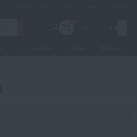
ODY
|
INFORMAČNÉ CENTRUM
|
INŠPIRÁCIA
|
MAGAZÍN
|
KONTAKTY
0
Košík
€ 0
Menu
na
Zbrane a strelivo
Ostatné
Podľa záujmu
á