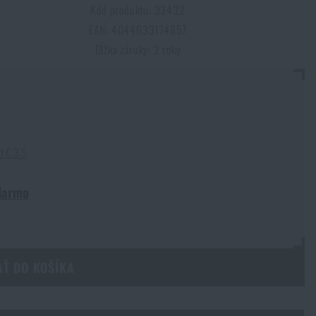
Kód produktu: 33432
EAN: 4044633174857
Dĺžka záruky: 2 roky
d € 3.5
darmo
AŤ DO KOŠÍKA