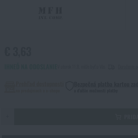
€ 3,63
IHNEĎ NA ODOSLANIE
V utorok 11.8. môže byť u Vás
Doručenie o
Prehľad dostupnosti
Bezpečná platba kartou za
na predajniach a e-shope
a ďalšie možnosti platby
+
PRID