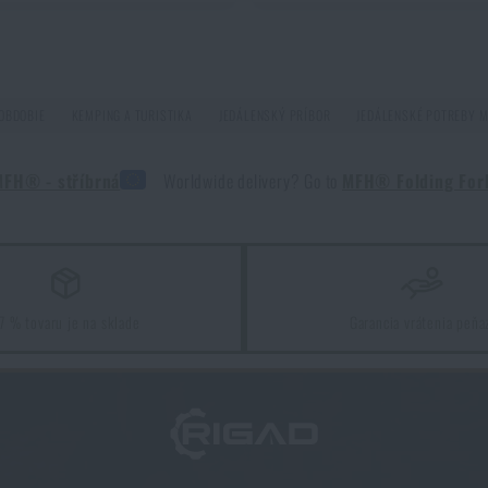
vydržala viac ako jednu sezónu
 OBDOBIE
KEMPING A TURISTIKA
JEDÁLENSKÝ PRÍBOR
JEDÁLENSKÉ POTREBY 
 MFH® - stříbrná
Worldwide delivery? Go to
MFH® Folding Fork 
as
ť?
7 % tovaru je na sklade
Garancia vrátenia peňa
te, ako ich najlepšie skombinovať?