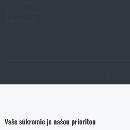
Výmena tovaru
Reklamácia tovaru
Informačné centrum
Obchod Rigad.s
Funkčné
Bez nich by naša webová stránka vôbec nefungovala. Ukladanie t
Analytické
Vaše súkromie je našou prioritou
Tieto súbory cookie anonymne ukladajú informácie o tom, ako si 
sme mali smerovať.