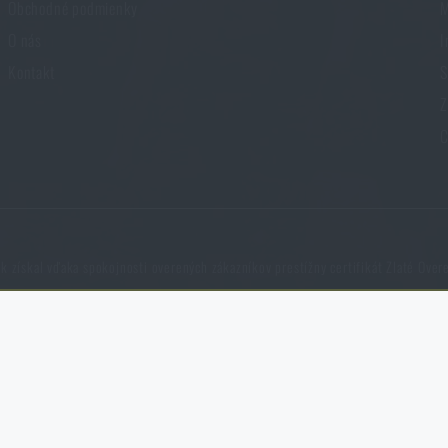
Obchodné podmienky
M
O nás
I
Kontakt
S
Z
C
k získal vďaka spokojnosti overených zákazníkov prestížny certifikát Zlaté Over
ýchto súborov cookie nie je možné zakázať.
NCAGE 828DG
prezeráte a používate našu webovú lokalitu. Pomáhajú nám lepšie pochopiť