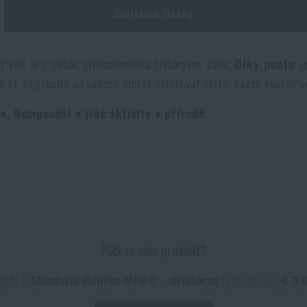
Súvisiace články
 vzít si s sebou plnohodnotnou příborovou sadu.
Díky pantu
j
 ví, že prostor na zádech prostě nafukovat nelze. Každý kousek se
e, kempování a jiné aktivity v přírodě
.
Páči sa vám produkt?
úpte si
Skladacia vidlička MFH® - strieborná
za akčnú cenu
€ 3,