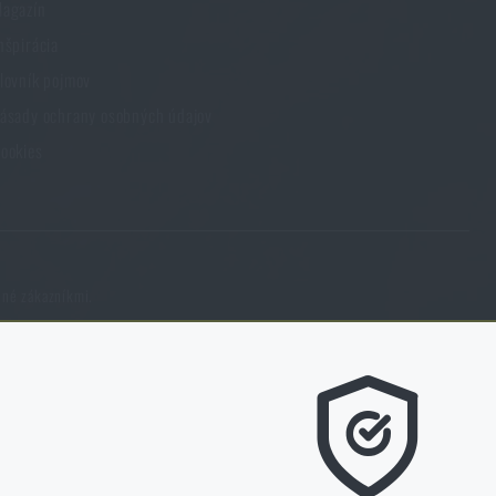
agazín
nšpirácia
lovník pojmov
ásady ochrany osobných údajov
ookies
ené zákazníkmi.
, čo sa našim zákazníkom páči a kam by