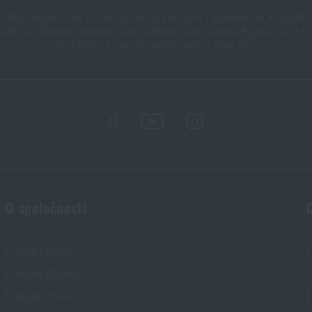
Naši zákazníci majú k dispozícii kamennú predajňu v Semiloch, cca 40 km od
Liberca, v Olomouci a Ostrave. Tovar dodávame aj do Česka na Rigad.cz a tiež do
tohu
celej Európy a prakticky celého sveta na Rigad.com.
prečo ju mať v outdoorovej výbave?
Páči sa vám produkt?
O spoločnosti
úpte si
Skladacia vidlička MFH® - strieborná
za akčnú cenu
€ 3,
Predajňa Semily
Z
PRIDAŤ DO KOŠÍKA
Predajňa Olomouc
S
Predajňa Ostrava
E