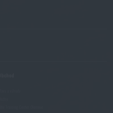
Obchod
63
ľavy a výhody
lužby
lite Training Center Olomouc