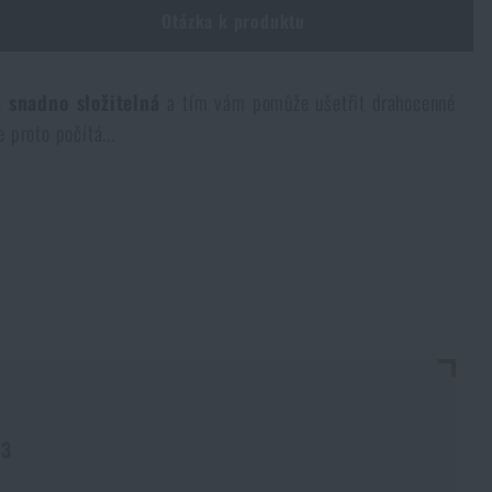
Otázka k produktu
e
snadno složitelná
a tím vám pomůže ušetřit drahocenné
 proto počítá...
63