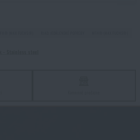
MFH® (MAX FUCHS®)
RIAD, JEDÁLENSKÉ POTREBY
MFH® (MAX FUCHS®)
- Stainless steel
zí
Kamenné predajne