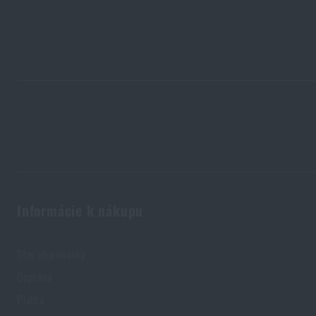
7 vecí, ktoré by pri jesennej túre nemali chýbať vo vašom ba
PREČÍTAŤ ČLÁNOK
Ikonická fľaša Nalgene oslavuje 75 rokov. Odkiaľ sa vzala a 
PREČÍTAŤ ČLÁNOK
Informácie k nákupu
K
Stav objednávky
Doprava
Platba