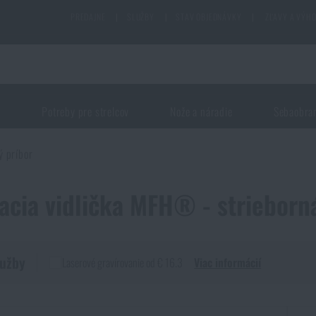
PREDAJNE
|
SLUŽBY
|
STAV OBJEDNÁVKY
|
ZĽAVY A VÝH
j
Potreby pre strelcov
Nože a náradie
Sebaobra
ý príbor
acia vidlička MFH® - strieborn
lužby
Laserové gravírovanie od € 16.3
Viac informácií