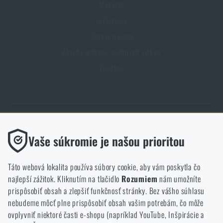
Magazín
Inšpirácia
Slovník pojmov
Zásady ochrany osobných údajov
Cookies
Obchod Rigad.sk získal vďaka spokojnosti overených zákazníkov
Funkčné
Vaše súkromie je našou prioritou
prestížny certifikát Zlaté Overené zákazníkmi.
Bez nich by naša webová stránka vôbec nefungovala. Ukladanie
týchto súborov cookie nie je možné zakázať.
Táto webová lokalita používa súbory cookie, aby vám poskytla čo
najlepší zážitok. Kliknutím na tlačidlo
Rozumiem
nám umožníte
Analytické
prispôsobiť obsah a zlepšiť funkčnosť stránky. Bez vášho súhlasu
Tieto súbory cookie anonymne ukladajú informácie o tom, ako si
nebudeme môcť plne prispôsobiť obsah vašim potrebám, čo môže
NCAGE 828DG
prezeráte a používate našu webovú lokalitu. Pomáhajú nám
ovplyvniť niektoré časti e-shopu (napríklad YouTube, Inšpirácie a
lepšie pochopiť, čo sa našim zákazníkom páči a kam by sme mali