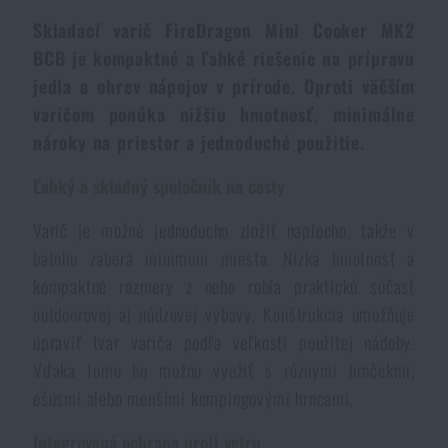
Dámske oblečenie
Elektronika a príslušenstvo pre mobily
Baranidlá, páčidlá
Rýchlonabíjače zásobníkov
Skladací varič FireDragon Mini Cooker MK2
BCB je kompaktné a ľahké riešenie na prípravu
Detské oblečenie
Hodinky
jedla a ohrev nápojov v prírode. Oproti väčším
Výstroj pre psov
Novinky
varičom ponúka nižšiu hmotnosť, minimálne
nároky na priestor a jednoduché použitie.
Údržba oblečenia
Puzdrá
Akcie a zľavy
Novinky
Ľahký a skladný spoločník na cesty
Nášivky, znaky
Paracordy
Výpredaj
Akcie a zľavy
Varič je možné jednoducho zložiť naplocho, takže v
batohu zaberá minimum miesta. Nízka hmotnosť a
Vesty
Peňaženky
Značky A-Z
kompaktné rozmery z neho robia praktickú súčasť
Výpredaj
outdoorovej aj núdzovej výbavy. Konštrukcia umožňuje
Uteráky, osušky
upraviť tvar variča podľa veľkosti použitej nádoby.
Všetky produkty
Značky A-Z
Novinky
Vďaka tomu ho možno využiť s rôznymi hrnčekmi,
ešusmi alebo menšími kempingovými hrncami.
Solárne sprchy
Všetky produkty
Akcie a zľavy
Integrovaná ochrana proti vetru