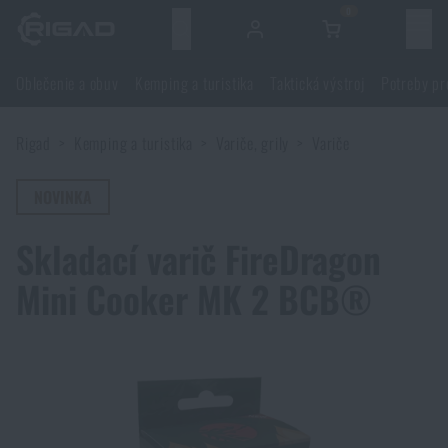
0
Menu
Oblečenie a obuv
Kemping a turistika
Taktická výstroj
Potreby pr
Oblečenie a obuv
Rigad
Kemping a turistika
Variče, grily
Variče
Oblečenie a obuv
Kemping a turistika
NOVINKA
Obuv
Kemping a turistika
Taktická výstroj
Skladací varič FireDragon
Bundy, kabáty
Batohy
Taktická výstroj
Mini Cooker MK 2 BCB®
Potreby pre strelcov
Blúzky
Tašky, brašny, kufre, ľadvinky
Nosiče plátov a príslušenstvo
Potreby pre strelcov
Nože a náradie
Nohavice
Spanie v prírode
Nosné postroje
Strelecké okuliare
Nože a náradie
Sebaobrana