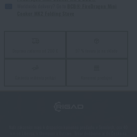
Súhlasím s
obchodnými podmienkami
Worldwide delivery? Go to
BCB® FireDragon Mini
ODOSLAŤ OTÁZKU
Cooker MK2 Folding Stove
Páči sa vám produkt?
Kúpte si
Skladací varič FireDragon Mini Cooker
Doprava zadarmo od 200 €
97 % tovaru je na sklade
MK 2 BCB®
za akčnú cenu
€ 5,92
PRIDAŤ DO KOŠÍKA
Garancia vrátenia peňazí
Kamenné predajne
Naši zákazníci majú k dispozícii kamennú predajňu v Semiloch, cca 40
km od Liberca, v Olomouci a Ostrave. Tovar dodávame aj do Česka na