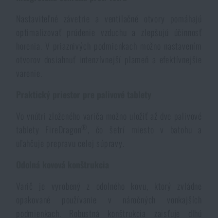
Vodeodolné zápisníky
Výpredaj
Nastaviteľné závetrie a ventilačné otvory pomáhajú
optimalizovať prúdenie vzduchu a zlepšujú účinnosť
Ochrana pred komármi a hmyzom
Značky A-Z
horenia. V priaznivých podmienkach možno nastavením
otvorov dosiahnuť intenzívnejší plameň a efektívnejšie
Ohrievače nôh, rúk a tela
Všetky produkty
varenie.
Praktický priestor pre palivové tablety
Opravné sady a fixačné pásky
Vo vnútri zloženého variča možno uložiť až dve palivové
®
tablety FireDragon
, čo šetrí miesto v batohu a
Potreby pre vodákov
uľahčuje prepravu celej súpravy.
Odolná kovová konštrukcia
Zdravie, ochrana
Varič je vyrobený z odolného kovu, ktorý zvládne
opakované používanie v náročných vonkajších
Novinky
podmienkach. Robustná konštrukcia zaisťuje dlhú