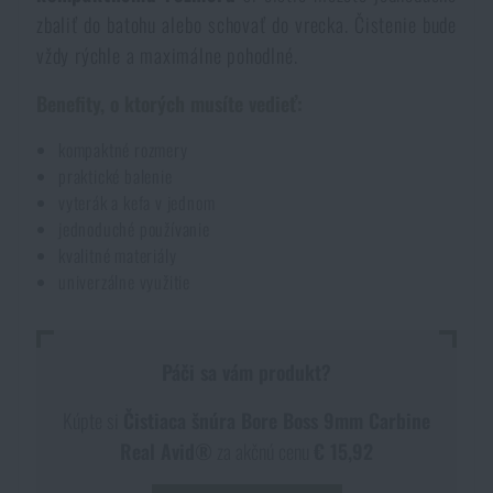
zbaliť do batohu alebo schovať do vrecka. Čistenie bude
Akcie a zľavy
vždy rýchle a maximálne pohodlné.
Výpredaj
Benefity, o ktorých musíte vedieť:
kompaktné rozmery
Značky A-Z
praktické balenie
vyterák a kefa v jednom
jednoduché používanie
Všetky produkty
kvalitné materiály
univerzálne využitie
Páči sa vám produkt?
Kúpte si
Čistiaca šnúra Bore Boss 9mm Carbine
Real Avid®
za akčnú cenu
€ 15,92