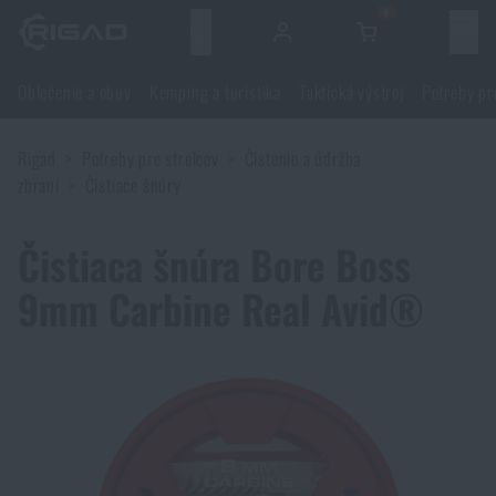
0
Menu
Oblečenie a obuv
Kemping a turistika
Taktická výstroj
Potreby pr
Oblečenie a obuv
Rigad
Potreby pre strelcov
Čistenie a údržba
Oblečenie a obuv
Kemping a turistika
zbraní
Čistiace šnúry
Obuv
Kemping a turistika
Taktická výstroj
Čistiaca šnúra Bore Boss
9mm Carbine Real Avid®
Bundy, kabáty
Batohy
Taktická výstroj
Potreby pre strelcov
Blúzky
Tašky, brašny, kufre, ľadvinky
Nosiče plátov a príslušenstvo
Potreby pre strelcov
Nože a náradie
Nohavice
Spanie v prírode
Nosné postroje
Strelecké okuliare
Nože a náradie
Sebaobrana