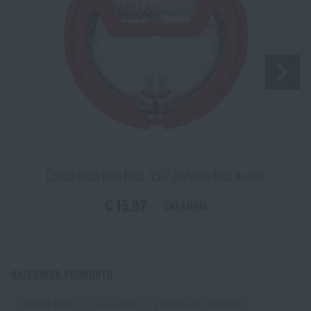
ODOSLAŤ OTÁZKU
PRIDAŤ DO KOŠÍKA
Páči sa vám produkt?
Kúpte si
Čistiaca šnúra Bore Boss 9mm Carbine
Real Avid®
za akčnú cenu
€ 15,92
PRIDAŤ DO KOŠÍKA
Čistící šňůra Bore Boss 357/.38/9mm Real Avid®
€ 15,92
SKLADOM
KATEGÓRIA PRODUKTU
ČISTIACE ŠNÚRY
REAL AVID®
POTREBY PRE STRELCOV