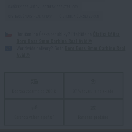
DARČEKY PRE MUŽOV - POTREBY PRE STRELCOV
ČISTIACE ŠNÚRY REAL AVID®
ČISTENIE A ÚDRŽBA ZBRANÍ
Doručení do České republiky? Přejděte na
Čisticí šňůra
Bore Boss 9mm Carbine Real Avid®
Worldwide delivery? Go to
Bore Boss 9mm Carbine Real
Avid®
Doprava zadarmo od 200 €
97 % tovaru je na sklade
Garancia vrátenia peňazí
Kamenné predajne