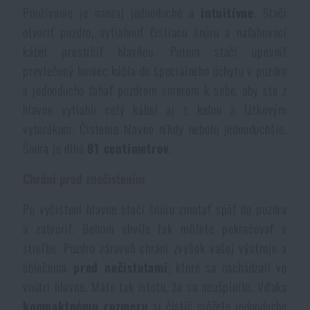
Používanie je naozaj jednoduché a
intuitívne
. Stačí
Vodeodolné zápisníky
Výpredaj
otvoriť puzdro, vytiahnuť čistiacu šnúru a naťahovací
kábel prestrčiť hlavňou. Potom stačí upevniť
Ochrana pred komármi a hmyzom
Značky A-Z
prevlečený koniec kábla do špeciálneho úchytu v puzdre
a jednoducho ťahať puzdrom smerom k sebe, aby ste z
Ohrievače nôh, rúk a tela
Všetky produkty
hlavne vytiahli celý kábel aj s kefou a látkovým
vyterákom. Čistenie hlavne nikdy nebolo jednoduchšie.
Opravné sady a fixačné pásky
Šnúra je dlhá
81 centimetrov
.
Chráni pred znečistením
Potreby pre vodákov
Po vyčistení hlavne stačí šnúru zmotať späť do puzdra
a zatvoriť. Behom chvíle tak môžete pokračovať v
Zdravie, ochrana
streľbe. Puzdro zároveň chráni zvyšok vašej výstroje a
oblečenia
pred nečistotami
, ktoré sa nachádzali vo
vnútri hlavne. Máte tak istotu, že sa neušpiníte. Vďaka
Novinky
kompaktnému rozmeru
si čistič môžete jednoducho