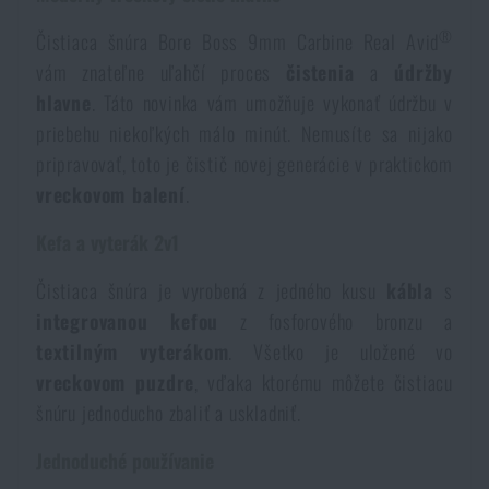
Dámske oblečenie
Elektronika a príslušenstvo pre mobily
Baranidlá, páčidlá
Rýchlonabíjače zásobníkov
®
Čistiaca šnúra Bore Boss 9mm Carbine Real Avid
vám znateľne uľahčí proces
čistenia
a
údržby
Detské oblečenie
Hodinky
Výstroj pre psov
hlavne
. Táto novinka vám umožňuje vykonať údržbu v
Novinky
priebehu niekoľkých málo minút. Nemusíte sa nijako
Údržba oblečenia
Puzdrá
pripravovať, toto je čistič novej generácie v praktickom
Akcie a zľavy
Novinky
vreckovom balení
.
Nášivky, znaky
Paracordy
Kefa a vyterák 2v1
Výpredaj
Akcie a zľavy
Čistiaca šnúra je vyrobená z jedného kusu
kábla
s
Vesty
Peňaženky
Značky A-Z
Výpredaj
integrovanou kefou
z fosforového bronzu a
textilným vyterákom
. Všetko je uložené vo
Uteráky, osušky
Všetky produkty
Značky A-Z
vreckovom puzdre
, vďaka ktorému môžete čistiacu
Novinky
šnúru jednoducho zbaliť a uskladniť.
Solárne sprchy
Všetky produkty
Akcie a zľavy
Jednoduché používanie